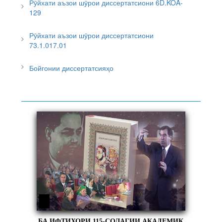
Рӯйхати аъзои шӯрои диссертатсиони 6D.KOA-
129
Рӯйхати аъзои шӯрои диссертатсиони
73.1.017.01
Бойгонии диссертатсияҳо
БА ИФТИХОРИ 115-СОЛАГИИ АКАДЕМИК