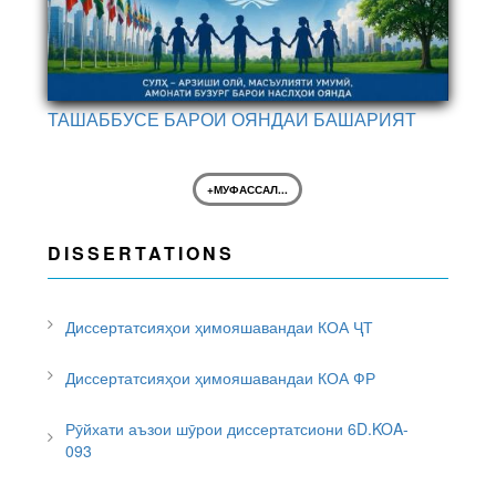
ТАШАББУСЕ БАРОИ ОЯНДАИ БАШАРИЯТ
+МУФАССАЛ...
DISSERTATIONS
Диссертатсияҳои ҳимояшавандаи КОА ҶТ
Диссертатсияҳои ҳимояшавандаи КОА ФР
Рӯйхати аъзои шӯрои диссертатсиони 6D.KOA-
093