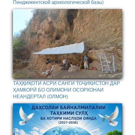
Пенджикентской археологической базы)
ТАҲҚИҚОТИ АСРИ САНГИ ТОҶИКИСТОН ДАР
ҲАМКОРӢ БО ОЛИМОНИ ОСОРХОНАИ
НЕАНДЕРТАЛ (ОЛМОН)