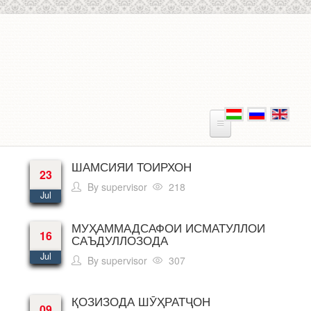
Skip to main content
ШАМСИЯИ ТОИРХОН
23
By
supervisor
218
Jul
МУҲАММАДСАФОИ ИСМАТУЛЛОИ
16
САЪДУЛЛОЗОДА
Jul
By
supervisor
307
ҚОЗИЗОДА ШӮҲРАТҶОН
09