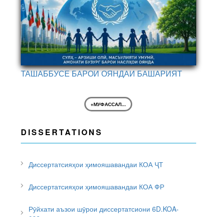
ТАШАББУСЕ БАРОИ ОЯНДАИ БАШАРИЯТ
+МУФАССАЛ...
DISSERTATIONS
Диссертатсияҳои ҳимояшавандаи КОА ҶТ
Диссертатсияҳои ҳимояшавандаи КОА ФР
Рӯйхати аъзои шӯрои диссертатсиони 6D.KOA-