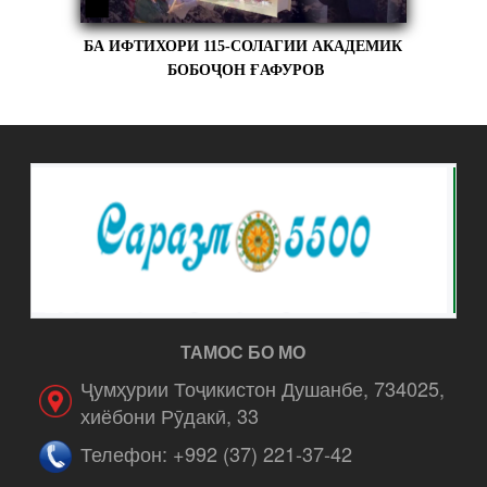
БА ИФТИХОРИ 115-СОЛАГИИ АКАДЕМИК
БОБОҶОН ҒАФУРОВ
ТАМОС БО МО
Ҷумҳурии Тоҷикистон Душанбе, 734025,
хиёбони Рӯдакӣ, 33
Телефон: +992 (37) 221-37-42