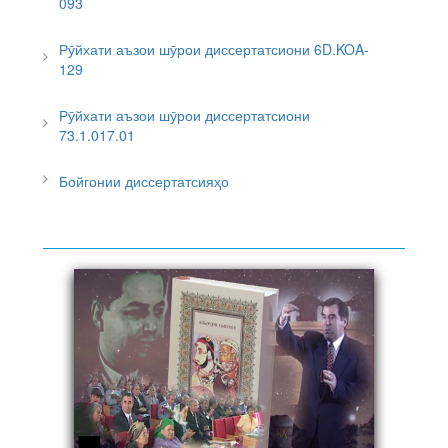
093
Рӯйхати аъзои шӯрои диссертатсиони 6D.KOA-
129
Рӯйхати аъзои шӯрои диссертатсиони
73.1.017.01
Бойгонии диссертатсияҳо