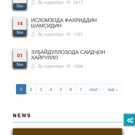
By
supervisor
2217
Dec
ИСЛОМЗОДА ФАХРИДДИН
14
ШАМСИДИН
Nov
By
supervisor
1727
ЗУБАЙДУЛЛОЗОДА САИДҶОН
01
ХАЙРУЛЛО
Nov
By
supervisor
1999
PAGES
1
2
3
4
5
6
7
next ›
last »
NEWS