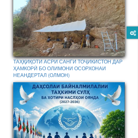
ТАҲҚИҚОТИ АСРИ САНГИ ТОҶИКИСТОН ДАР
ҲАМКОРӢ БО ОЛИМОНИ ОСОРХОНАИ
НЕАНДЕРТАЛ (ОЛМОН)