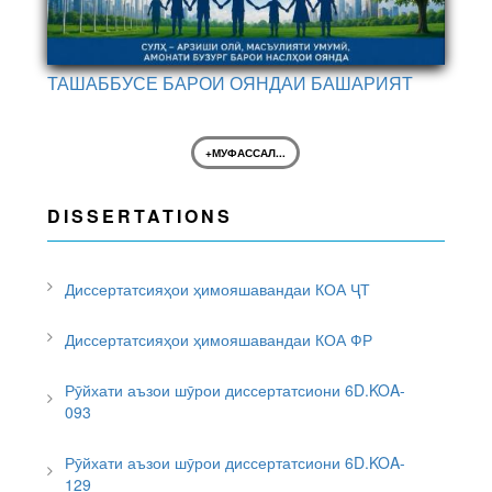
ТАШАББУСЕ БАРОИ ОЯНДАИ БАШАРИЯТ
+МУФАССАЛ...
DISSERTATIONS
Диссертатсияҳои ҳимояшавандаи КОА ҶТ
Диссертатсияҳои ҳимояшавандаи КОА ФР
Рӯйхати аъзои шӯрои диссертатсиони 6D.KOA-
093
Рӯйхати аъзои шӯрои диссертатсиони 6D.KOA-
129