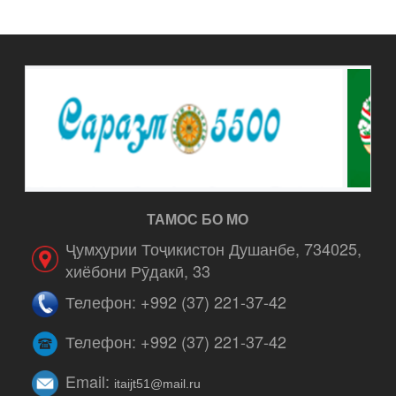
ТАМОС БО МО
Ҷумҳурии Тоҷикистон Душанбе, 734025,
хиёбони Рӯдакӣ, 33
Телефон: +992 (37) 221-37-42
Телефон: +992 (37) 221-37-42
Email:
itaijt51@mail.ru