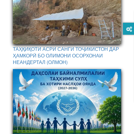
ТАҲҚИҚОТИ АСРИ САНГИ ТОҶИКИСТОН ДАР
ҲАМКОРӢ БО ОЛИМОНИ ОСОРХОНАИ
НЕАНДЕРТАЛ (ОЛМОН)