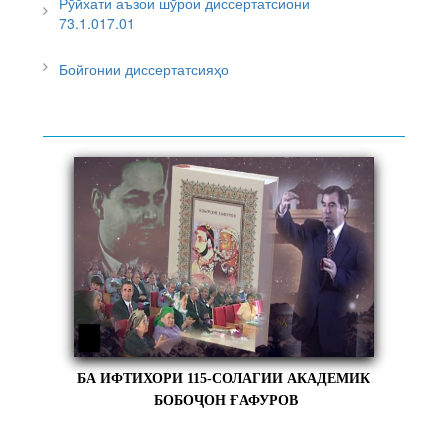
Рӯйхати аъзои шӯрои диссертатсиони
73.1.017.01
Бойгонии диссертатсияҳо
БА ИФТИХОРИ 115-СОЛАГИИ АКАДЕМИК
БОБОҶОН ҒАФУРОВ