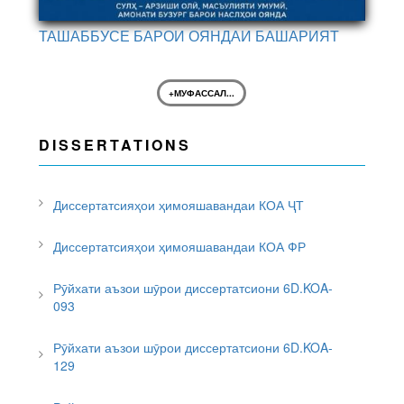
ТАШАББУСЕ БАРОИ ОЯНДАИ БАШАРИЯТ
+МУФАССАЛ...
DISSERTATIONS
Диссертатсияҳои ҳимояшавандаи КОА ҶТ
Диссертатсияҳои ҳимояшавандаи КОА ФР
Рӯйхати аъзои шӯрои диссертатсиони 6D.KOA-
093
Рӯйхати аъзои шӯрои диссертатсиони 6D.KOA-
129