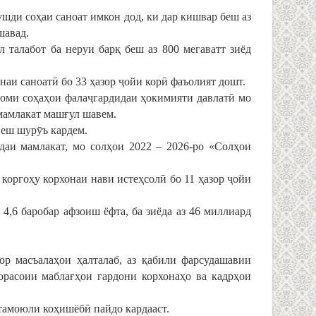
шди соҳаи саноат имкон дод, ки дар кишвар беш аз
шавад.
 талабот ба неруи барқ беш аз 800 мегаватт зиёд
онаи саноатӣ бо 33 ҳазор ҷойи корӣ фаъолият дошт.
изоми соҳаҳои фалаҷгардидаи ҳокимияти давлатӣ мо
мамлакат машғул шавем.
пеш шурӯъ кардем.
даи мамлакат, мо солҳои 2022 – 2026-ро «Солҳои
коргоҳу корхонаи нави истеҳсолӣ бо 11 ҳазор ҷойи
4,6 баробар афзоиш ёфта, ба зиёда аз 46 миллиард
ор масъалаҳои ҳалталаб, аз қабили фарсудашавии
норасоии маблағҳои гардони корхонаҳо ва кадрҳои
тамоюли коҳишёбӣ пайдо кардааст.