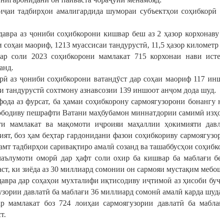
иҷаи тадбирҳои амалигардида шумораи субъектҳои соҳибкорӣ д
давра аз ҷониби соҳибкорони кишвар беш аз 2 ҳазор корхонаву
соҳаи маориф, 1213 муассисаи тандурустӣ, 11,5 ҳазор километр 
ар соли 2023 соҳибкорони мамлакат 715 корхонаи нави исте
анд.
рӣ аз ҷониби соҳибкорони ватандӯст дар соҳаи маориф 117 инш
аи тандурустӣ сохтмону азнавсозии 139 иншоот анҷом дода шуд.
фода аз фурсат, ба ҳамаи соҳибкорону сармоягузорони бонангу
ободиву пешрафти Ватани маҳбубамон миннатдории самимӣ изҳ
и мамлакат ва мақомоти иҷроияи маҳаллии ҳокимияти давл
ят, боз ҳам беҳтар гардонидани фазои соҳибкориву сармоягузо
самт тадбирҳои саривақтиро амалӣ созанд ва ташаббусҳои соҳибк
аълумоти оморӣ дар ҳафт соли охир ба кишвар ба маблағи б
аст, ки зиёда аз 30 миллиард сомонии он сармояи мустақим мебо
давра дар соҳаҳои мухталифи иқтисодиву иҷтимоӣ аз ҳисоби буҷ
узории давлатӣ ба маблағи 36 миллиард сомонӣ амалӣ карда шуда
р мамлакат боз 724 лоиҳаи сармоягузории давлатӣ ба мабл
т.