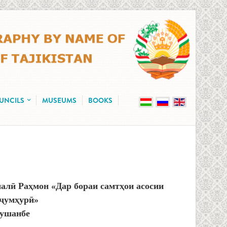
OUNCILS
MUSEUMS
BOOKS
лӣ Раҳмон «Дар бораи самтҳои асосии
 ҷумҳурӣ»
Душанбе