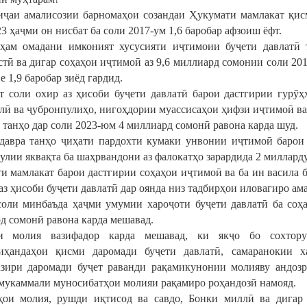
иҷаи амалисозии барномаҳои созандаи Ҳукумати мамлакат қисм
3 ҳаҷми он нисбат ба соли 2017-ум 1,6 баробар афзоиш ёфт.
ҳам омадани имконият хусусияти иҷтимоии буҷети давлатӣ 
стӣ ва дигар соҳаҳои иҷтимоӣ аз 9,6 миллиард сомонии соли 201
е 1,9 баробар зиёд гардид.
т соли охир аз ҳисоби буҷети давлатӣ барои дастгирии гурӯҳ
лӣ ва ҷубронпулиҳо, нигоҳдории муассисаҳои ҳифзи иҷтимоӣ ва 
а танҳо дар соли 2023-юм 4 миллиард сомонӣ равона карда шуд.
давра танҳо ҷиҳати пардохти кумаки унвонии иҷтимоӣ барои 
улии яквақта ба шаҳрвандони аз фалокатҳо зарардида 2 милларду
и мамлакат барои дастгирии соҳаҳои иҷтимоӣ ва ба ин васила 
аз ҳисоби буҷети давлатӣ дар оянда низ тадбирҳои иловагиро ам
соли минбаъда ҳаҷми умумии хароҷоти буҷети давлатӣ ба соҳ
д сомонӣ равона карда мешавад.
ти молия вазифадор карда мешавад, ки якҷо бо сохтор
иҳандаҳои қисми даромади буҷети давлатӣ, самаранокии 
зири даромади буҷет раванди рақамикунонии молияву андозр
мукаммали муносибатҳои молияи рақамиро роҳандозӣ намояд.
ҳои молия, рушди иқтисод ва савдо, Бонки миллӣ ва дигар