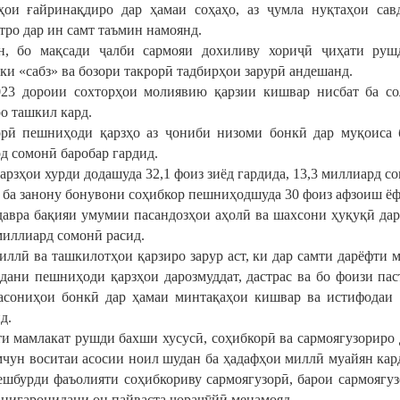
ҳои ғайринақдиро дар ҳамаи соҳаҳо, аз ҷумла нуқтаҳои сав
тро дар ин самт таъмин намоянд.
, бо мақсади ҷалби сармояи дохиливу хориҷӣ ҷиҳати рушди
ки «сабз» ва бозори такрорӣ тадбирҳои зарурӣ андешанд.
23 дороии сохторҳои молиявию қарзии кишвар нисбат ба сол
о ташкил кард.
рӣ пешниҳоди қарзҳо аз ҷониби низоми бонкӣ дар муқоиса б
д сомонӣ баробар гардид.
арзҳои хурди додашуда 32,1 фоиз зиёд гардида, 13,3 миллиард с
 ба занону бонувони соҳибкор пешниҳодшуда 30 фоиз афзоиш ёфт
давра бақияи умумии пасандозҳои аҳолӣ ва шахсони ҳуқуқӣ дар
 миллиард сомонӣ расид.
иллӣ ва ташкилотҳои қарзиро зарур аст, ки дар самти дарёфти 
рдани пешниҳоди қарзҳои дарозмуддат, дастрас ва бо фоизи па
асониҳои бонкӣ дар ҳамаи минтақаҳои кишвар ва истифодаи 
д.
и мамлакат рушди бахши хусусӣ, соҳибкорӣ ва сармоягузориро 
мчун воситаи асосии ноил шудан ба ҳадафҳои миллӣ муайян кар
ешбурди фаъолияти соҳибкориву сармоягузорӣ, барои сармоягу
 нигаронидани он пайваста чораҷӯйӣ менамояд.