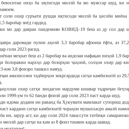
 бевоситаи онҳо ба иқтисоди миллӣ ба мо муяссар шуд, ки 
намоем.
т соли охир суръати рушди иқтисоди миллӣ ба ҳисоби миёна 
,5 баробар зиёд гардид.
ки мо дар давраи пандемияи КОВИД–19 беш аз ду сол дар ш
давра даромади пулии аҳолӣ 3,3 баробар афзоиш ёфта, аз 37,
ар соли 2023 расид.
ёнаи меҳнат беш аз 2 баробар ва андозаи нафақаи ниҳоӣ 1,9 бар
ди болоравии нархҳо дар бозорҳои ҷаҳонӣ, солҳои охир дар к
23-юм 3,8 фоизро ташкил намуд.
ҷаи амалисозии тадбирҳои зикргардида сатҳи камбизоатӣ аз 29,5
д.
даҳсолаи охир сатҳи зиндагии мардуми кишвар тадриҷан беҳта
ли 1999-ум то 62 банди фоизӣ дар соли 2023 паст карда шуд.
ади идома додани ин раванд ба Ҳукумати мамлакат супориш дода
 паст кардани сатҳи камбизоатӣ чораҳои мушаххасро амалӣ намоя
 ба ин, зарур аст, ки дар соли 2024 тавассути татбиқи самаран
 миллӣ дар сатҳи на кам аз 8 фоиз таъмин карда шавад.
и муҳтарам!