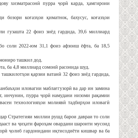
дову хизматрасонӣ пурра ҷорӣ карда, ҳамгироии
 бозори коғазҳои қиматнок, бахусус, коғазҳои
и гузашта 22 фоиз зиёд гардида, 39,6 миллиард
о соли 2022-юм 31,1 фоиз афзоиш ёфта, ба 18,5
омониро ташкил дод.
а, ба 4,8 миллиард сомонӣ расонида шуд.
 ташкилотҳои қарзии ватанӣ 32 фоиз зиёд гардида,
манбаъҳои иловагии маблағгузорӣ ва дар ин замина
ст, инчунин, пурра ҷорӣ намудани низоми рақамии
васеи технологияҳои молиявӣ тадбирҳои иловагӣ
дар Стратегияи миллии рушд барои давраи то соли
дааст ва ҷиҳати фароҳам овардани шароити мусоид
зорӣ ҷолиб гардонидани иқтисодиёти кишвар ва ба