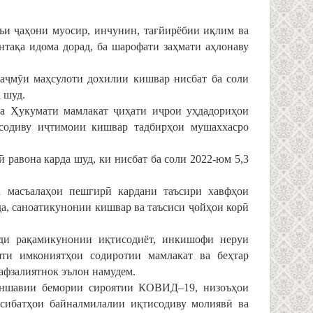
ъи ҷаҳони муосир, инчунин, тағйирёбии иқлим ва
нтақа идома дорад, ба шарофати заҳмати аҳлонаву
маҷмӯи маҳсулоти дохилии кишвар нисбат ба соли
 шуд.
ва Ҳукумати мамлакат ҷиҳати иҷрои уҳдадориҳои
исодиву иҷтимоии кишвар тадбирҳои мушаххасро
ӣ равона карда шуд, ки нисбат ба соли 2022-юм 5,3
а масъалаҳои пешгирӣ кардани таъсири хавфҳои
а, саноатикунонии кишвар ва таъсиси ҷойҳои корӣ
нди рақамикунонии иқтисодиёт, инкишофи неруи
яти имкониятҳои содиротии мамлакат ва беҳтар
афзалиятнок эълон намудем.
аҳншавии бемории сироятии КОВИД–19, низоъҳои
осибатҳои байналмилалии иқтисодиву молиявӣ ва