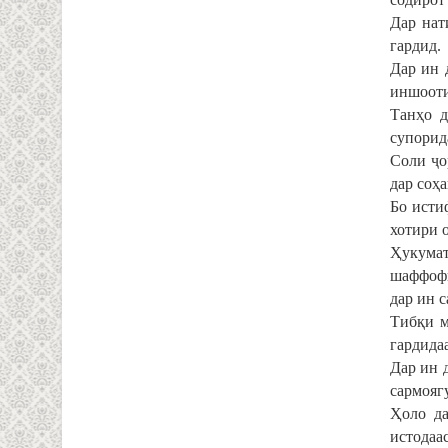
Дар нат
гардид.
Дар ин 
иншооти 
Танҳо д
супорид
Соли ҷо
дар соҳ
Бо исти
хотири 
Ҳукумат
шаффофи
дар ин 
Тибқи м
гардида
Дар ин 
сармояг
Ҳоло да
истодаас