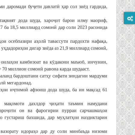
и даромади буҷети давлатӣ ҳар сол зиёд гардида,
тақвият дода шуда, хароҷот барои илму маориф,
7 ба 18,5 миллиард сомонӣ дар соли 2023 расонида
ҳои осебпазири аҳолӣ тавассути пардохти нафақа,
уҳдадориҳои дигар зиёда аз 21,9 миллиард сомонӣ,
оилаҳои камбизоат ва кӯдакони маъюб, инчунин,
 70 миллион сомонӣ равона карда шудааст.
баланд бардоштани сатҳу сифати зиндагии мардуми
алӣ мегардонад.
аҳои иҷтимоӣ афзоиш дода шуда, ба ин мақсад 61
у мақомоти дахлдор ҷиҳати таъмин намудани
хароҷоти он ва фарогирии пурраи сарчашмаҳои
о густариш бахшида, дар муҳлатҳои наздиктарин
 вазорату идораҳо дар ду соли минбаъда низоми