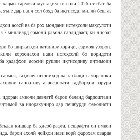
 ҳаҷми сармояи мустақим то соли 2026 нисбат ба
, яъне дар панҷ сол бояд ба иқтисоди миллӣ беш аз
дҳои асосӣ ва ба роҳ мондани истеҳсоли маҳсулоти
аз 7 миллиард сомонӣ равона гардидааст, ки нисбат
корӣ бо ширкатҳои ватаниву хориҷӣ, сармоягузорон,
кили корхонаҳои нави истеҳсолӣ бо воридоти
 ба ҳадафҳои асосии рушди иқтисодиву иҷтимоии
 сармоя, таҳияву пешниҳод ва татбиқи самараноки
бахшҳои саноативу агросаноатӣ тадбирҳои зарурӣ
а идораи амволи давлатӣ барои баланд бардоштани
иҷтимоӣ ва идоракуниро дар пешбурди фаъолияти
баъдаи кишвар ба ҳисоб рафта, пешрафти он имкон
ида, барои аҳолӣ ҷойҳои нави корӣ фароҳам оварда