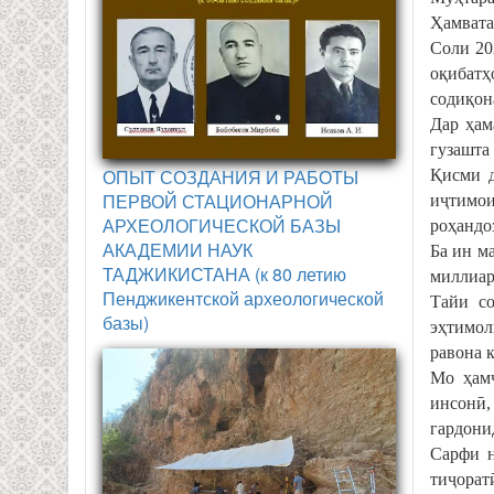
Ҳамвата
Соли 20
оқибатҳ
содиқон
Дар ҳам
гузашта 
ОПЫТ СОЗДАНИЯ И РАБОТЫ
Қисми д
ПЕРВОЙ СТАЦИОНАРНОЙ
иҷтимои
АРХЕОЛОГИЧЕСКОЙ БАЗЫ
роҳандо
АКАДЕМИИ НАУК
Ба ин м
ТАДЖИКИСТАНА (к 80 летию
миллиар
Пенджикентской археологической
Тайи со
базы)
эҳтимол
равона к
Мо ҳамч
инсонӣ,
гардони
Сарфи н
тиҷорат