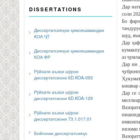
Дар нат
DISSERTATIONS
соли 202
Бо фаро
тандуру
Диссертатсияҳои ҳимояшавандаи
шуд, яън
КОА ҶТ
Дар ҳаф
кумакпу
Диссертатсияҳои ҳимояшавандаи
КОА ФР
аз ҷумл
Дар ин 
Рӯйхати аъзои шӯрои
ҷубронп
диссертатсиони 6D.KOA-093
Ҳукумат
кишвар 
Рӯйхати аъзои шӯрои
Дар се 
диссертатсиони 6D.KOA-129
миллиар
Вазора
Рӯйхати аъзои шӯрои
нишонд
диссертатсиони 73.1.017.01
имконпа
низоми 
Бойгонии диссертатсияҳо
Вазорат