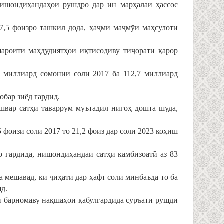
нишондиҳандаҳои рушдро дар ин марҳалаи ҳассос
7,5 фоизро ташкил дода, ҳаҷми маҷмӯи маҳсулоти
ароити маҳдудиятҳои иқтисодиву тиҷоратӣ қарор
2 миллиард сомонии соли 2017 ба 112,7 миллиард
обар зиёд гардид.
ишвар сатҳи таваррум муътадил нигоҳ дошта шуда,
 фоизи соли 2017 то 21,2 фоиз дар соли 2023 коҳиш
р гардида, нишондиҳандаи сатҳи камбизоатӣ аз 83
 мешавад, ки ҷиҳати дар ҳафт соли минбаъда то ба
д.
оки барномаву нақшаҳои қабулгардида суръати рушди