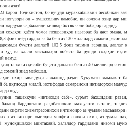
нони азиз!
23 барои Тоҷикистон, бо вуҷуди мураккабшавии бесобиқаи ваз
ои ногувори он – хушксоливу камобие, ки солҳои охир дар ми
аи мардуми сарбаланди кишвар боз як соли бобарор гардид.
аи соҳаҳои ҳаёти ҷомеа пешравиҳои назаррас ба даст омада, 
8,3 фоиз зиёд гардид ва ба беш аз 130 миллиард сомонӣ расонида
аромади буҷети давлатӣ 102,5 фоиз таъмин гардида, давлат 
и худ ва ҳалли масъалаҳои вобаста ба рушди соҳаҳои иқт
зӣ намуд.
ақсад танҳо аз ҳисоби буҷети давлатӣ беш аз 40 миллиард сомон
д сомонӣ зиёд мебошад.
лҳои охир таваҷҷуҳи аввалиндараҷаи Ҳукумати мамлакат б
ӣ ба иқтисоди миллӣ, истифодаи самараноки иқтидорҳои мавҷуд
арда шуд.
унин, ташаккули «иқтисоди сабз», суръат бахшидани рава
 баланд бардоштани рақобатнокии маҳсулоти ватанӣ, тақви
дани сифати хизматрасониҳои иҷтимоиро аз ҷумлаи масъалаҳои 
азар аз таъсири омилҳои манфии солҳои охир, аз ҷумла п
ӣ, муноқишаҳои минтақавӣ, халалдор гардидани низоми мун