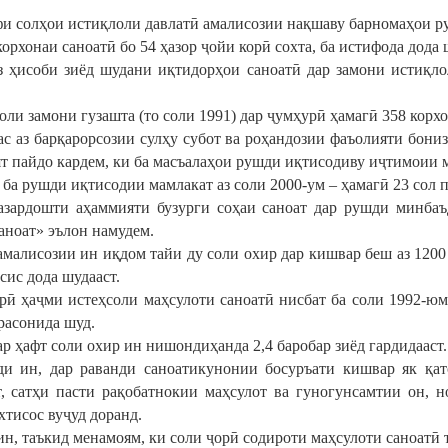
фи солҳои истиқлоли давлатӣ амалисозии нақшаву барномаҳои ру
корхонаи саноатӣ бо 54 ҳазор ҷойи корӣ сохта, ба истифода дода 
з ҳисоби зиёд шудани иқтидорҳои саноатӣ дар замони истиқлол
оли замони гузашта (то соли 1991) дар ҷумҳурӣ ҳамагӣ 358 корх
ас аз барқарорсозии сулҳу субот ва роҳандозии фаъолияти бон
т пайдо кардем, ки ба масъалаҳои рушди иқтисодиву иҷтимоии 
 ба рушди иқтисодии мамлакат аз соли 2000-ум – ҳамагӣ 23 сол 
азардошти аҳаммияти бузурги соҳаи саноат дар рушди минбаъ
аноат» эълон намудем.
амалисозии ин иқдом тайи ду соли охир дар кишвар беш аз 1200 
сис дода шудааст.
рӣ ҳаҷми истеҳсоли маҳсулоти саноатӣ нисбат ба соли 1992-юм 
расонида шуд.
ар ҳафт соли охир ин нишондиҳанда 2,4 баробар зиёд гардидааст.
ди ин, дар раванди саноатикунонии босуръати кишвар як қат
т, сатҳи пасти рақобатнокии маҳсулот ва гуногунсамтии он, 
хтисос вуҷуд доранд.
н, таъкид менамоям, ки соли ҷорӣ содироти маҳсулоти саноатӣ 