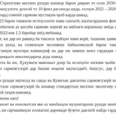
Стратегияи миллии рушди кишвар барои давраи то соли 2030»
маҳсулоти дохилӣ то 10 фоиз расонида шуда, солҳои 2022 – 2026
иард сомонӣ сармояи мустақим ҷалб карда шавад.
23 барои ташкили истеҳсолоти нави саноатӣ, васеъгардонии фон
қобатнок аз ҳисоби сармояи хориҷӣ ва маблағи корхонаҳо зиёда 
2022-юм 1,5 баробар зиёд мебошад.
ст, ки дар ин раванд ба таъсиси ҷойҳои нави корӣ, таҳкими ҳам
ни рушд ва созмонҳои молиявии байналмилалӣ барои таш
гияҳои муосири каммасраф ва дар ин замина ноил гардидан
диққати аввалиндараҷа дода шавад.
ита ба ин, Ҳукумати мамлакат доир ба ислоҳоти низоми ҷалби
и сармоягузорӣ дар бахши воқеии иқтисодиёт, бахусус, дар 
.
и рушди иқтисод ва савдо ва Кумитаи давлатии сармоягузорӣ в
тҳои сармоягузорӣ ба кишвар стандартҳои миллии экологиву 
рӣ таҳия намоянд.
нони азиз!
аноат ва инноватсия яке аз манбаъҳои муҳимтарини рушди мин
, ки сарчашмаҳои иловагии даромади буҷети давлатӣ пайдо гард