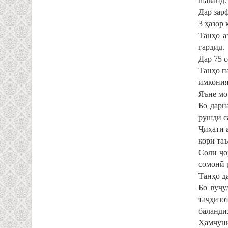
шаванд.
Дар зар
3 ҳазор 
Танҳо а
гардид.
Дар 75 с
Танҳо п
имкония
Яъне мо
Бо дарн
рушди с
Ҷиҳати 
корӣ таъ
Соли ҷо
сомонӣ 
Танҳо д
Бо вуҷу
таҷҳизо
баланди
Ҳамчуни