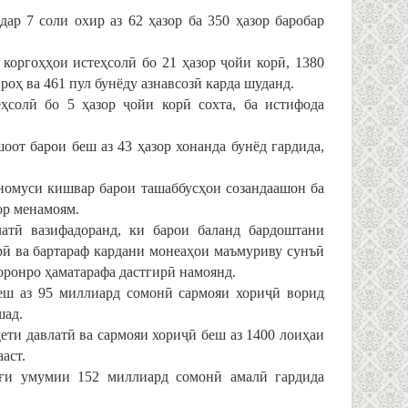
ар 7 соли охир аз 62 ҳазор ба 350 ҳазор баробар
 коргоҳҳои истеҳсолӣ бо 21 ҳазор ҷойи корӣ, 1380
роҳ ва 461 пул бунёду азнавсозӣ карда шуданд.
ҳсолӣ бо 5 ҳазор ҷойи корӣ сохта, ба истифода
оот барои беш аз 43 ҳазор хонанда бунёд гардида,
 номуси кишвар барои ташаббусҳои созандаашон ба
ор менамоям.
атӣ вазифадоранд, ки барои баланд бардоштани
рӣ ва бартараф кардани монеаҳои маъмуриву сунъӣ
оронро ҳаматарафа дастгирӣ намоянд.
еш аз 95 миллиард сомонӣ сармояи хориҷӣ ворид
шад.
ети давлатӣ ва сармояи хориҷӣ беш аз 1400 лоиҳаи
аст.
ағи умумии 152 миллиард сомонӣ амалӣ гардида