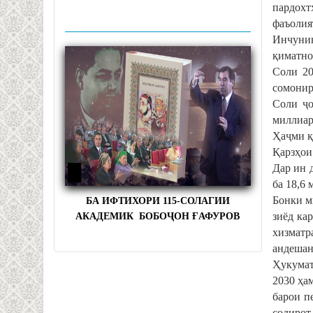
пардохт
фаъолия
Инчунин
қиматно
Соли 20
сомонир
Соли ҷо
миллиар
Ҳаҷми қ
Қарзҳои
Дар ин 
ба 18,6
Бонки м
БА ИФТИХОРИ 115-СОЛАГИИ
зиёд ка
АКАДЕМИК БОБОҶОН ҒАФУРОВ
хизматр
андешан
Ҳукумат
2030 ҳа
барои п
содирот