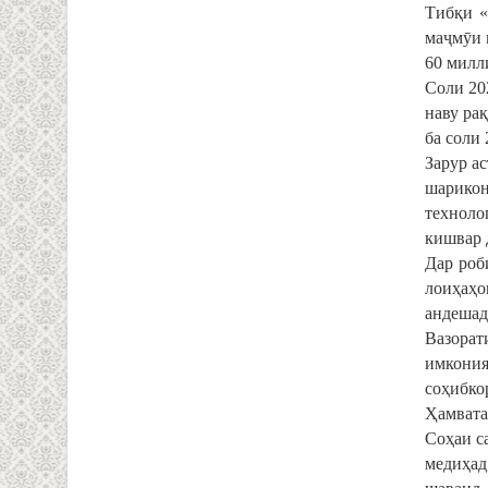
Тибқи «
маҷмӯи 
60 милл
Соли 20
наву ра
ба соли 
Зарур а
шарико
техноло
кишвар 
Дар роб
лоиҳаҳо
андешад
Вазорат
имкония
соҳибко
Ҳамвата
Соҳаи с
медиҳад