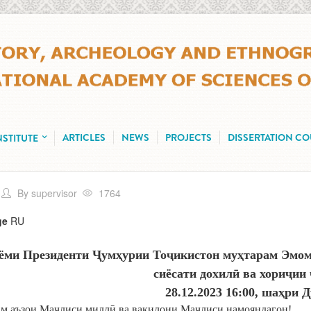
ARTICLES
NEWS
PROJECTS
DISSERTATION C
NSTITUTE
By
supervisor
1764
ge
RU
ёми Президенти Ҷумҳурии Тоҷикистон муҳтарам Эмома
сиёсати дохилӣ ва хориҷии
28.12.2023 16:00, шаҳри 
м аъзои Маҷлиси миллӣ ва вакилони Маҷлиси намояндагон!