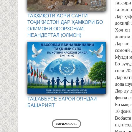
таъсири
таъмин 
ТАҲҚИҚОТИ АСРИ САНГИ
Дар ҳаф
ТОҶИКИСТОН ДАР ҲАМКОРӢ БО
дохилӣ 1
ОЛИМОНИ ОСОРХОНАИ
Ҳол он 
НЕАНДЕРТАЛ (ОЛМОН)
доштем.
Дар ин 
сомонӣ д
Музди ми
Бо вуҷу
соли 20
Дар нати
дода шу
Дар ду 
фоизи со
ТАШАББУСЕ БАРОИ ОЯНДАИ
БАШАРИЯТ
Бо мақс
10 фоиз
Вобаста
+МУФАССАЛ...
иқтисоди
Вакилон