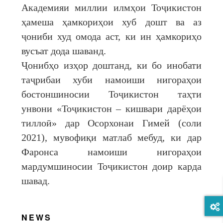
Академияи миллии илмҳои Тоҷикистон
ҳамеша ҳамкориҳои хуб дошт ва аз
ҷониби худ омода аст, ки ин ҳамкориҳо
вусъат дода шаванд.
Ҷонибҳо изҳор доштанд, ки бо инобати
таҷрибаи хуби намоиши нигораҳои
бостоншиносии Тоҷикистон таҳти
унвони «Тоҷикистон – кишвари дарёҳои
тиллоӣ» дар Осорхонаи Гимей (соли
2021), мувофиқи матлаб мебуд, ки дар
Фаронса намоиши нигораҳои
мардумшиносии Тоҷикистон доир карда
шавад.
NEWS