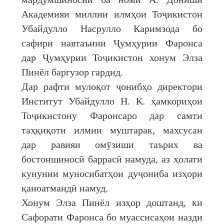
Академияи миллии илмҳои Тоҷикистон
Убайдулло Насрулло Каримзода бо
сафири навтаъини Ҷумҳурии Фаронса
дар Ҷумҳурии Тоҷикистон хонум Элза
Пинёл баргузор гардид.
Дар рафти мулоқот ҷонибҳо директори
Институт Убайдулло Н. К. ҳамкориҳои
Тоҷикистону Фаронсаро дар самти
таҳқиқоти илмии муштарак, махсусан
дар равияи омӯзиши таърих ва
бостоншиносӣ баррасӣ намуда, аз ҳолати
кунунии муносибатҳои дуҷониба изҳори
қаноатмандӣ намуд.
Хонум Элза Пинёл изҳор доштанд, ки
Сафорати Фаронса бо муассисаҳои назди