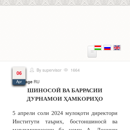
Skip to main content
By
supervisor
1664
06
Language
RU
Apr
ШИНОСОӢ ВА БАРРАСИИ
ДУРНАМОИ ҲАМКОРИҲО
5 апрели соли 2024 мулоқоти директори
Институти таърих, бостоншиносӣ ва
мардумшиносии ба номи А. Дониши