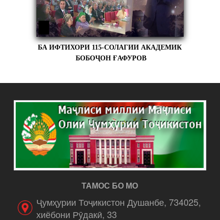
БА ИФТИХОРИ 115-СОЛАГИИ АКАДЕМИК
БОБОҶОН ҒАФУРОВ
ТАМОС БО МО
Ҷумҳурии Тоҷикистон Душанбе, 734025,
хиёбони Рӯдакӣ, 33