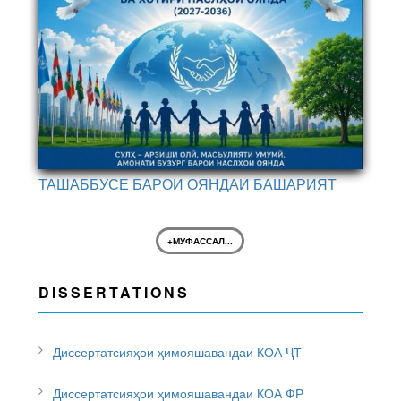
ТАШАББУСЕ БАРОИ ОЯНДАИ БАШАРИЯТ
+МУФАССАЛ...
DISSERTATIONS
Диссертатсияҳои ҳимояшавандаи КОА ҶТ
Диссертатсияҳои ҳимояшавандаи КОА ФР