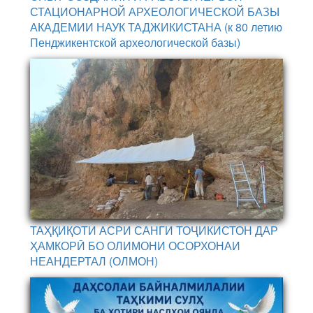
СТАЦИОНАРНОЙ АРХЕОЛОГИЧЕСКОЙ БАЗЫ
АКАДЕМИИ НАУК ТАДЖИКИСТАНА (к 80 летию
Пенджикентской археологической базы)
ТАҲҚИҚОТИ АСРИ САНГИ ТОҶИКИСТОН ДАР
ҲАМКОРӢ БО ОЛИМОНИ ОСОРХОНАИ
НЕАНДЕРТАЛ (ОЛМОН)