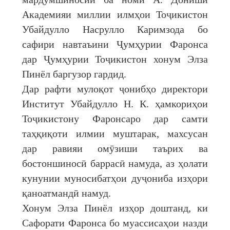
Академияи миллии илмҳои Тоҷикистон
Убайдулло Насрулло Каримзода бо
сафири навтаъини Ҷумҳурии Фаронса
дар Ҷумҳурии Тоҷикистон хонум Элза
Пинёл баргузор гардид.
Дар рафти мулоқот ҷонибҳо директори
Институт Убайдулло Н. К. ҳамкориҳои
Тоҷикистону Фаронсаро дар самти
таҳқиқоти илмии муштарак, махсусан
дар равияи омӯзиши таърих ва
бостоншиносӣ баррасӣ намуда, аз ҳолати
кунунии муносибатҳои дуҷониба изҳори
қаноатмандӣ намуд.
Хонум Элза Пинёл изҳор доштанд, ки
Сафорати Фаронса бо муассисаҳои назди