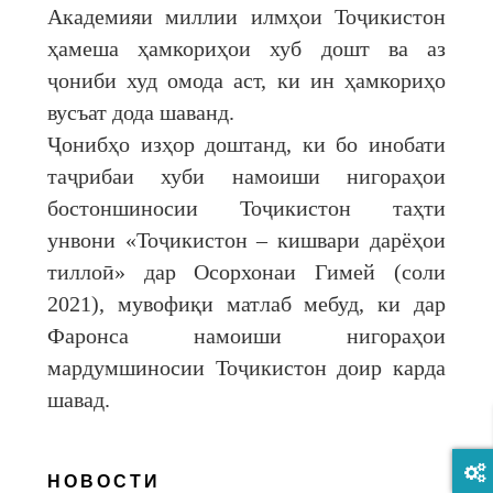
Академияи миллии илмҳои Тоҷикистон
ҳамеша ҳамкориҳои хуб дошт ва аз
ҷониби худ омода аст, ки ин ҳамкориҳо
вусъат дода шаванд.
Ҷонибҳо изҳор доштанд, ки бо инобати
таҷрибаи хуби намоиши нигораҳои
бостоншиносии Тоҷикистон таҳти
унвони «Тоҷикистон – кишвари дарёҳои
тиллоӣ» дар Осорхонаи Гимей (соли
2021), мувофиқи матлаб мебуд, ки дар
Фаронса намоиши нигораҳои
мардумшиносии Тоҷикистон доир карда
шавад.
НОВОСТИ