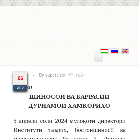
Перейти к основному содержанию
By
supervisor
1661
06
Язык
RU
апр
ШИНОСОӢ ВА БАРРАСИИ
ДУРНАМОИ ҲАМКОРИҲО
5 апрели соли 2024 мулоқоти директори
Институти таърих, бостоншиносӣ ва
мардумшиносии ба номи А. Дониши