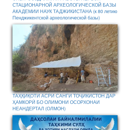
СТАЦИОНАРНОЙ АРХЕОЛОГИЧЕСКОЙ БАЗЫ
АКАДЕМИИ НАУК ТАДЖИКИСТАНА (к 80 летию
Пенджикентской археологической базы)
ТАҲҚИҚОТИ АСРИ САНГИ ТОҶИКИСТОН ДАР
ҲАМКОРӢ БО ОЛИМОНИ ОСОРХОНАИ
НЕАНДЕРТАЛ (ОЛМОН)