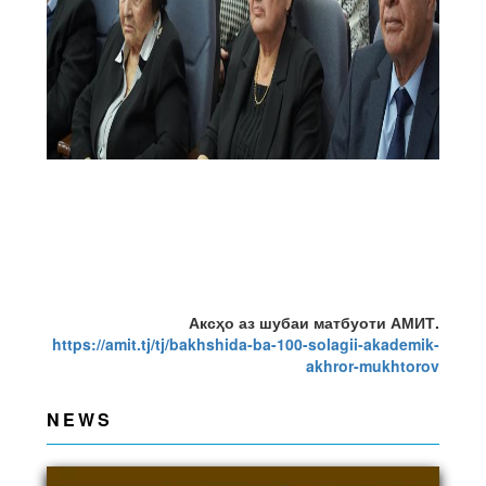
Аксҳо аз шубаи матбуоти АМИТ.
https://amit.tj/tj/bakhshida-ba-100-solagii-akademik-
akhror-mukhtorov
NEWS