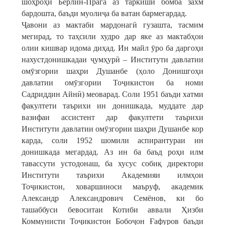
шоҳроҳи Берлин-Прага аз таркиши бомба захм
бардошта, баъди муолиҷа ба ватан бармегардад.
Ҷавони аз мактаби мардонагӣ гузашта, тасмим
мегирад, то таҳсили худро дар яке аз мактабҳои
олии кишвар идома диҳад. Ин майл ӯро ба даргоҳи
нахустдонишкадаи ҷумҳурӣ – Институти давлатии
омӯзгории шаҳри Душанбе (ҳоло Донишгоҳи
давлатии омӯзгории Тоҷикистон ба номи
Садриддин Айнӣ) меоварад. Соли 1951 баъди хатми
факултети таърихи ин донишкада, муддате дар
вазифаи ассистент дар факултети таърихи
Институти давлатии омӯзгории шаҳри Душанбе кор
карда, соли 1952 шомили аспирантураи ин
донишкада мегардад. Аз ин ба баъд роҳи илм
тавассути устодонаш, ба хусус собиқ директори
Институти таърихи Академияи илмҳои
Тоҷикистон, ховаршиноси маъруф, академик
Александр Александрович Семёнов, ки бо
ташаббуси бевоситаи Котиби аввали Ҳизби
Коммунисти Тоҷикистон Бобоҷон Ғафуров баъди