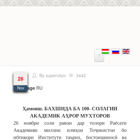
Skip to main content
By
supervisor
3442
26
Language
RU
Nov
Ҳамоиш. БАХШИДА БА 100- СОЛАГИИ
АКАДЕМИК АҲРОР МУХТОРОВ
26 ноябри соли равон дар толори Раёсати
Академияи миллии илмҳои Тоҷикистон бо
ибтикори Институти таърих, бостоншиносӣ ва