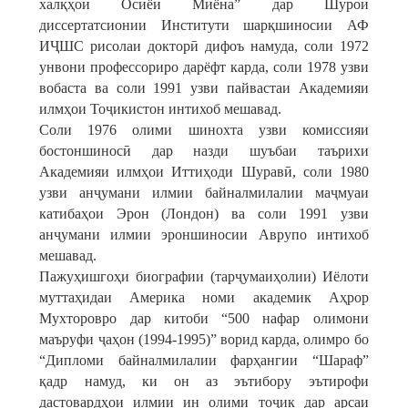
халқҳои Осиёи Миёна” дар Шурои
диссертатсионии Институти шарқшиносии АФ
ИҶШС рисолаи докторӣ дифоъ намуда, соли 1972
унвони профессориро дарёфт карда, соли 1978 узви
вобаста ва соли 1991 узви пайвастаи Академияи
илмҳои Тоҷикистон интихоб мешавад.
Соли 1976 олими шинохта узви комиссияи
бостоншиносӣ дар назди шуъбаи таърихи
Академияи илмҳои Иттиҳоди Шуравӣ, соли 1980
узви анҷумани илмии байналмилалии маҷмуаи
катибаҳои Эрон (Лондон) ва соли 1991 узви
анҷумани илмии эроншиносии Аврупо интихоб
мешавад.
Пажуҳишгоҳи биографии (тарҷумаиҳолии) Иёлоти
муттаҳидаи Америка номи академик Аҳрор
Мухторовро дар китоби “500 нафар олимони
маъруфи ҷаҳон (1994-1995)” ворид карда, олимро бо
“Дипломи байналмилалии фарҳангии “Шараф”
қадр намуд, ки он аз эътибору эътирофи
дастовардҳои илмии ин олими тоҷик дар арсаи