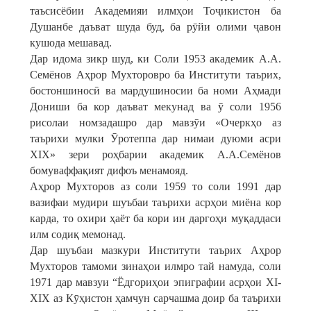
таъсисёбии Академияи илмҳои Тоҷикистон ба
Душанбе даъват шуда буд, ба рӯйи олими ҷавон
кушода мешавад.
Дар идома зикр шуд, ки Соли 1953 академик А.А.
Семёнов Аҳрор Мухторовро ба Институти таърих,
бостоншиносӣ ва мардушиносии ба номи Аҳмади
Дониши ба кор даъват мекунад ва ӯ соли 1956
рисолаи номзадашро дар мавзӯи «Очеркҳо аз
таърихи мулки Ӯротеппа дар нимаи дуюми асри
XIX» зери роҳбарии академик А.А.Семёнов
бомуваффақият дифоъ менамояд.
Аҳрор Мухторов аз соли 1959 то соли 1991 дар
вазифаи мудири шуъбаи таърихи асрҳои миёна кор
карда, то охири ҳаёт ба кори ин даргоҳи муқаддаси
илм содиқ мемонад.
Дар шуъбаи мазкури Институти таърих Аҳрор
Мухторов тамоми зинаҳои илмро тай намуда, соли
1971 дар мавзуи “Ёдгориҳои эпиграфии асрҳои XI-
XIX аз Кӯҳистон ҳамчун сарчашма доир ба таърихи