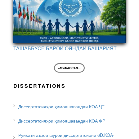
ТАШАББУСЕ БАРОИ ОЯНДАИ БАШАРИЯТ
+МУФАССАЛ...
DISSERTATIONS
Диссертатсияҳои ҳимояшавандаи КОА ҶТ
Диссертатсияҳои ҳимояшавандаи КОА ФР
Рӯйхати аъзои шӯрои диссертатсиони 6D.KOA-