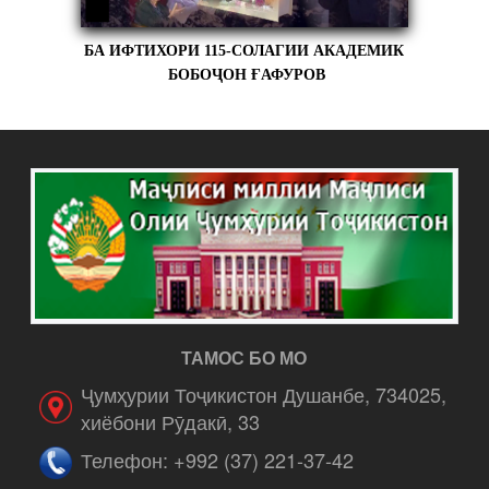
БА ИФТИХОРИ 115-СОЛАГИИ АКАДЕМИК
БОБОҶОН ҒАФУРОВ
ТАМОС БО МО
Ҷумҳурии Тоҷикистон Душанбе, 734025,
хиёбони Рӯдакӣ, 33
Телефон: +992 (37) 221-37-42