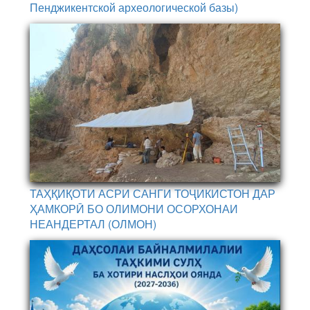
Пенджикентской археологической базы)
ТАҲҚИҚОТИ АСРИ САНГИ ТОҶИКИСТОН ДАР
ҲАМКОРӢ БО ОЛИМОНИ ОСОРХОНАИ
НЕАНДЕРТАЛ (ОЛМОН)