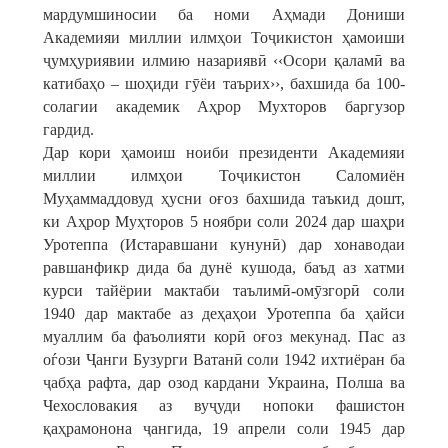
мардумшиносии ба номи Аҳмади Дониши
Академияи миллии илмҳои Тоҷикистон ҳамоиши
ҷумҳуриявии илмию назариявӣ ‹‹Осори қаламӣ ва
катибаҳо – шоҳиди гӯёи таърих››, бахшида ба 100-
солагии академик Аҳрор Мухторов баргузор
гардид.
Дар кори ҳамоиш ноиби президенти Академияи
миллии илмҳои Тоҷикистон Саломиён
Муҳаммаддовуд ҳусни оғоз бахшида таъкид дошт,
ки Аҳрор Муҳторов 5 ноябри соли 2024 дар шаҳри
Уротеппа (Истаравшани кунунӣ) дар хонаводаи
равшанфикр дида ба дунё кушода, баъд аз хатми
курси тайёрии мактаби таълимӣ-омӯзгорӣ соли
1940 дар мактабе аз деҳаҳои Уротеппа ба ҳайси
муаллим ба фаъолияти корӣ оғоз мекунад. Пас аз
оѓози Ҷанги Бузурги Ватанӣ соли 1942 ихтиёран ба
ҷабҳа рафта, дар озод кардани Украина, Полша ва
Чехословакия аз вуҷуди нопоки фашистон
қаҳрамонона ҷангида, 19 апрели соли 1945 дар