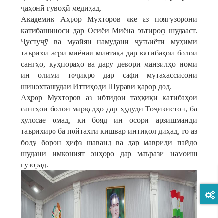
ҷаҳонӣ гувоҳӣ медиҳад.
Академик Аҳрор Мухторов яке аз поягузорони
катибашиносӣ дар Осиёи Миёна эътироф шудааст.
Ҷустуҷӯ ва муайян намудани ҷузъиёти муҳими
таърихи асри миёнаи минтақа дар катибаҳои болои
сангҳо, кӯҳпораҳо ва дару девори манзилҳо номи
ин олими тоҷикро дар сафи мутахассисони
шинохташудаи Иттиҳоди Шуравӣ қарор дод.
Аҳрор Мухторов аз ибтидои таҳқиқи катибаҳои
сангҳои болои марқадҳо дар ҳудуди Тоҷикистон, ба
хулосае омад, ки бояд ин осори арзишманди
таърихиро ба пойтахти кишвар интиқол диҳад, то аз
боду борон ҳифз шаванд ва дар мавриди пайдо
шудани имконият онҳоро дар маърази намоиш
гузорад.