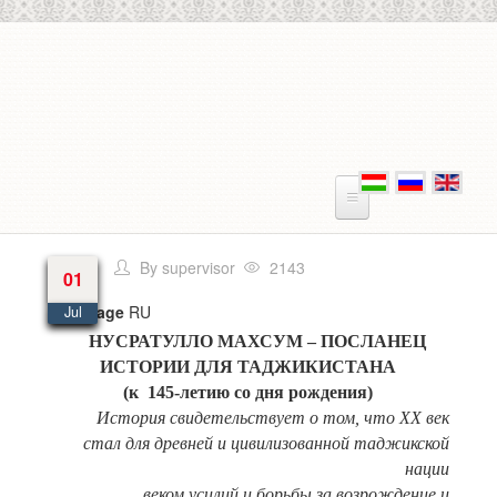
Skip to main content
By
supervisor
2143
01
Language
RU
Jul
НУСРАТУЛЛО МАХСУМ – ПОСЛАНЕЦ
ИСТОРИИ ДЛЯ ТАДЖИКИСТАНА
(к 145-летию со дня рождения)
История свидетельствует о том, что ХХ век
стал для древней и цивилизованной таджикской
нации
веком усилий и борьбы за возрождение и