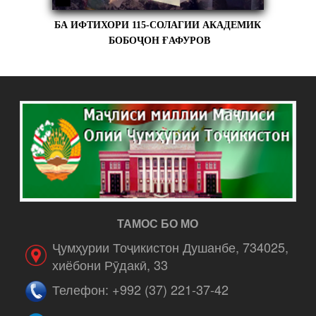
БА ИФТИХОРИ 115-СОЛАГИИ АКАДЕМИК
БОБОҶОН ҒАФУРОВ
ТАМОС БО МО
Ҷумҳурии Тоҷикистон Душанбе, 734025,
хиёбони Рӯдакӣ, 33
Телефон: +992 (37) 221-37-42