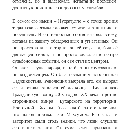
отмечена, но и выдержала испытание временем,
достигнув поистине грандиозных масштабов.
В самом его имени – Нусратулло – с точки зрения
таджикского языка заложен смысл: и защитник, и
победитель. И он полностью соответствовал этому,
вставая на защиту обездоленных и угнетенных. Он
не просто жил в истории, он её создавал, был её
движущей силой, и не просто оказался в центре
судьбоносных событий, он сам стал их центром.
Он жил в гуще народа, и не был ни самозванцем,
ни выдвиженцем. Он был посланцем истории для
Таджикистана. Революция выбрала его, он выбрал
ее, и оставался верен ей до конца. Воевал всю
Гражданскую войну 20-х годов ХХ века против
сторонников эмира Бухарского на территории
Восточной Бухары. Его слава была столь велика,
что народ
прозвал его Махсумом
.
Его сила и
авторитет были столь велики, что люди слушали
его и шли за ним. Он сумел стать признанным