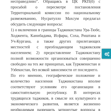
несправедливо". Обращаясь в ЦК РКП(б) с
просьбой о пересмотре постановления
Территориальной комиссии по национальному
размежеванию, Нусратулло Махсум предлагал
обсудить следующие вопросы:
1) о включении в границы Таджикистана Ура-Тюбе,
Ходжента, Канибадама, Исфары, Соха, Риштана и
Уч-Кургана, а также других прилегающих
местностей с преобладающим таджикским
населением; 2) предоставление Таджикистану
полной возможности организоваться совершенно
свободно на тех же принципах, как Туркменистан и
Узбекистан, без всякой зависимости от последнего.
По его мнению, географическое положение и
количество населения Таджикистана вполне
соответствуют условиям его организации в
самостоятельную республику. В интересах
трудящихся таджиков, в смысле их культурного и
экономического развития, является жизненно
необходимым разрешить затронутые вопросы в