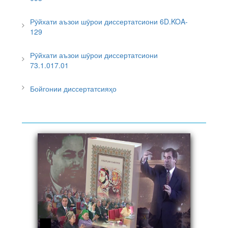
Рӯйхати аъзои шӯрои диссертатсиони 6D.KOA-
129
Рӯйхати аъзои шӯрои диссертатсиони
73.1.017.01
Бойгонии диссертатсияҳо