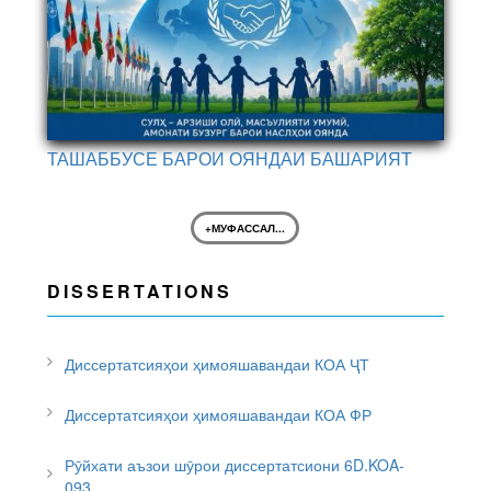
ТАШАББУСЕ БАРОИ ОЯНДАИ БАШАРИЯТ
+МУФАССАЛ...
DISSERTATIONS
Диссертатсияҳои ҳимояшавандаи КОА ҶТ
Диссертатсияҳои ҳимояшавандаи КОА ФР
Рӯйхати аъзои шӯрои диссертатсиони 6D.KOA-
093