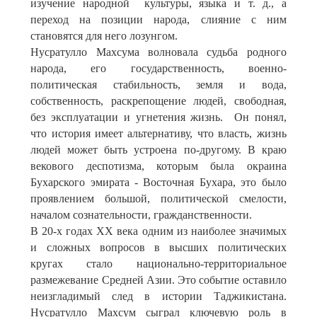
изучение народной культуры, языка и т. д., а
переход на позиции народа, слияние с ним
становятся для него лозунгом.
Нусратулло Махсума волновала судьба родного
народа, его государственность, военно-
политическая стабильность, земля и вода,
собственность, раскрепощение людей, свободная,
без эксплуатации и угнетения жизнь. Он понял,
что история имеет альтернативу, что власть, жизнь
людей может быть устроена по-другому. В краю
векового деспотизма, которым была окраина
Бухарского эмирата - Восточная Бухара, это было
проявлением большой, политической смелости,
началом сознательности, гражданственности.
В 20-х годах XX века одним из наиболее значимых
и сложных вопросов в высших политических
кругах стало национально-территориальное
размежевание Средней Азии. Это событие оставило
неизгладимый след в истории Таджикистана.
Нусратулло Махсум сыграл ключевую роль в