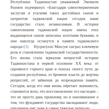
Республики Таджикистан уважаемый Эмомали
Рахмон подчеркнул: «Благодаря самоотверженным
заслугам и усилиям таких достойных сынов и
патриотов таджикской нации сегодня наше
государство стало независимым. В истории
самопознания таджикской нации имена этих
выдающихся сынов записаны золотыми буквами, и
они навсегда останутся в памяти таджикского
народа»
[3]
. Нусратулло Махсум сыграл ключевую
роль в становлении таджикской государственности.
Его жизнь стала зеркалом непростой истории
Таджикистана в первой половине XX века: от
скромного горного края и поиска своего пути до
создания республики, от бремени власти до жертвы
репрессий, от забвения до возрождения памяти.
Сегодня, когда его имя вновь обретает значимость,
становится ясно, что восстановление его наследия –
это не просто дань прошлому, но и напоминание о
том, что фундамент государства закладывают люди,
преданные ему даже в самые тяжелые периоды.