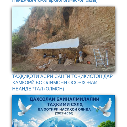
ТАҲҚИҚОТИ АСРИ САНГИ ТОҶИКИСТОН ДАР
ҲАМКОРӢ БО ОЛИМОНИ ОСОРХОНАИ
НЕАНДЕРТАЛ (ОЛМОН)