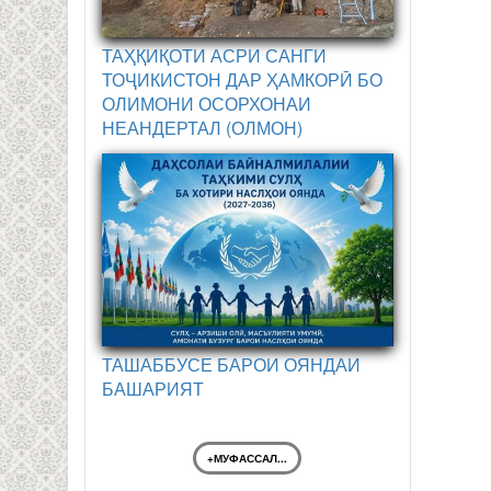
ТАҲҚИҚОТИ АСРИ САНГИ
ТОҶИКИСТОН ДАР ҲАМКОРӢ БО
ОЛИМОНИ ОСОРХОНАИ
НЕАНДЕРТАЛ (ОЛМОН)
ТАШАББУСЕ БАРОИ ОЯНДАИ
БАШАРИЯТ
+МУФАССАЛ...