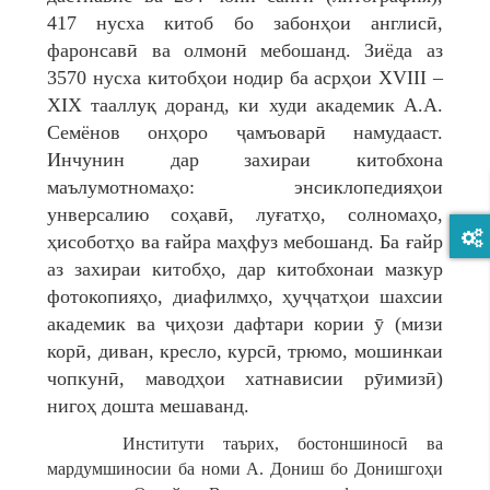
417 нусха китоб бо забонҳои англисӣ,
фаронсавӣ ва олмонӣ мебошанд. Зиёда аз
3570 нусха китобҳои нодир ба асрҳои XVIII –
XIX тааллуқ доранд, ки худи академик А.А.
Семёнов онҳоро ҷамъоварӣ намудааст.
Инчунин дар захираи китобхона
маълумотномаҳо: энсиклопедияҳои
унверсалию соҳавӣ, луғатҳо, солномаҳо,
ҳисоботҳо ва ғайра маҳфуз мебошанд. Ба ғайр
аз захираи китобҳо, дар китобхонаи мазкур
фотокопияҳо, диафилмҳо, ҳуҷҷатҳои шахсии
академик ва ҷиҳози дафтари кории ӯ (мизи
корӣ, диван, кресло, курсӣ, трюмо, мошинкаи
чопкунӣ, маводҳои хатнависии рӯимизӣ)
нигоҳ дошта мешаванд.
Институти таърих, бостоншиносӣ ва
мардумшиносии ба номи А. Дониш бо Донишгоҳи