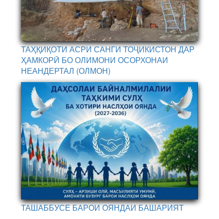
ТАҲҚИҚОТИ АСРИ САНГИ ТОҶИКИСТОН ДАР
ҲАМКОРӢ БО ОЛИМОНИ ОСОРХОНАИ
НЕАНДЕРТАЛ (ОЛМОН)
ТАШАББУСЕ БАРОИ ОЯНДАИ БАШАРИЯТ