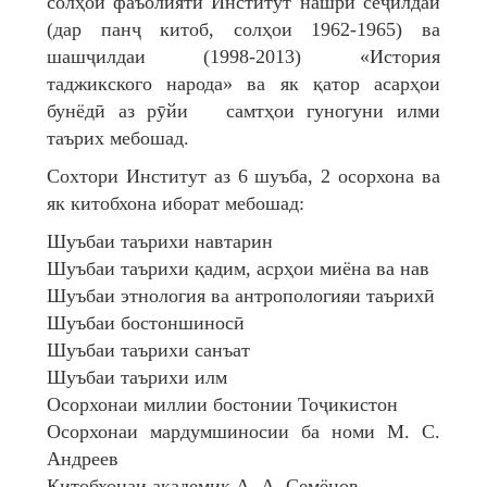
солҳои фаъолияти Институт нашри сеҷилдаи
(дар панҷ китоб, солҳои 1962-1965) ва
шашҷилдаи (1998-2013) «История
таджикского народа» ва як қатор асарҳои
бунёдӣ аз рӯйи самтҳои гуногуни илми
таърих мебошад.
Сохтори Институт аз 6 шуъба, 2 осорхона ва
як китобхона иборат мебошад:
Шуъбаи таърихи навтарин
Шуъбаи таърихи қадим, асрҳои миёна ва нав
Шуъбаи этнология ва антропологияи таърихӣ
Шуъбаи бостоншиносӣ
Шуъбаи таърихи санъат
Шуъбаи таърихи илм
Осорхонаи миллии бостонии Тоҷикистон
Осорхонаи мардумшиносии ба номи М. С.
Андреев
Китобхонаи академик А. А. Семёнов.