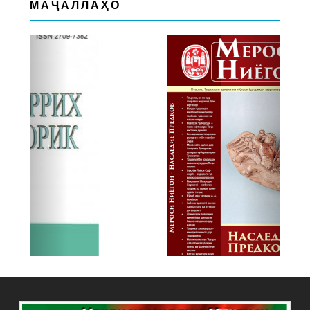
МАҶАЛЛАҲО
Previous
Next