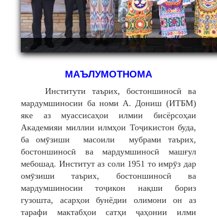
.
МАЪЛУМОТНОМА
Институти таърих, бостоншиносӣ ва
мардумшиносии ба номи А. Дониш (ИТБМ)
яке аз муассисаҳои илмии бисёрсоҳаи
Академияи миллии илмҳои Тоҷикистон буда,
ба омӯзиши масоили мубрами таърих,
бостоншиносӣ ва мардумшиносӣ машғул
мебошад. Институт аз соли 1951 то имрӯз дар
омӯзиши таърих, бостоншиносӣ ва
мардумшиносии тоҷикон нақши бориз
гузошта, асарҳои бунёдии олимони он аз
тарафи мактабҳои сатҳи ҷаҳонии илми