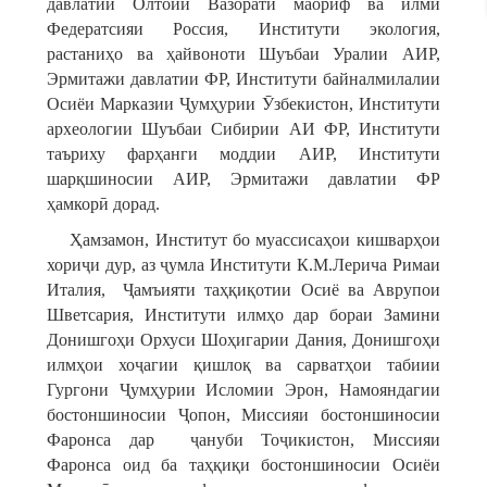
давлатии Олтойи Вазорати маориф ва илми
Федератсияи Россия, Институти экология,
растаниҳо ва ҳайвоноти Шуъбаи Уралии АИР,
Эрмитажи давлатии ФР, Институти байналмилалии
Осиёи Марказии Ҷумҳурии Ӯзбекистон, Институти
археологии Шуъбаи Сибирии АИ ФР, Институти
таъриху фарҳанги моддии АИР, Институти
шарқшиносии АИР, Эрмитажи давлатии ФР
ҳамкорӣ дорад.
Ҳамзамон, Институт бо муассисаҳои кишварҳои
хориҷи дур, аз ҷумла Институти К.М.Лерича Римаи
Италия, Ҷамъияти таҳқиқотии Осиё ва Аврупои
Шветсария, Институти илмҳо дар бораи Замини
Донишгоҳи Орхуси Шоҳигарии Дания, Донишгоҳи
илмҳои хоҷагии қишлоқ ва сарватҳои табиии
Гургони Ҷумҳурии Исломии Эрон, Намояндагии
бостоншиносии Ҷопон, Миссияи бостоншиносии
Фаронса дар ҷануби Тоҷикистон, Миссияи
Фаронса оид ба таҳқиқи бостоншиносии Осиёи