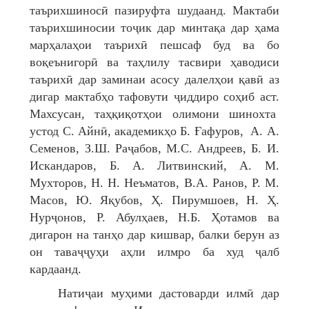
таърихшиносӣ пазируфта шудаанд. Мактаби
таърихшиносии тоҷик дар минтақа дар ҳама
марҳалаҳои таърихӣ пешсаф буд ва бо
воқеънигорӣ ва таҳлилу тасвири ҳаводиси
таърихӣ дар заминаи асосу далелҳои қавӣ аз
дигар мактабҳо тафовути ҷиддиро соҳиб аст.
Махсусан, таҳқиқотҳои олимони шинохта
устод С. Айнӣ, академикҳо Б. Ғафуров, А. А.
Семенов, З.Ш. Раҷабов, М.С. Андреев, Б. И.
Искандаров, Б. А. Литвинский, А. М.
Мухторов, Н. Н. Неъматов, В.А. Ранов, Р. М.
Масов, Ю. Яқубов, Ҳ. Пирумшоев, Н. Ҳ.
Нурҷонов, Р. Абулҳаев, Н.Б. Ҳотамов ва
дигарон на танҳо дар кишвар, балки берун аз
он таваҷҷуҳи аҳли илмро ба худ ҷалб
кардаанд.
Натиҷаи муҳими дастоварди илмӣ дар