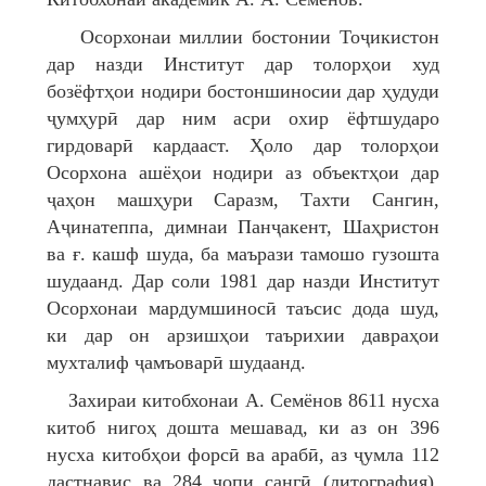
Осорхонаи миллии бостонии Тоҷикистон
дар назди Институт дар толорҳои худ
бозёфтҳои нодири бостоншиносии дар ҳудуди
ҷумҳурӣ дар ним асри охир ёфтшударо
гирдоварӣ кардааст. Ҳоло дар толорҳои
Осорхона ашёҳои нодири аз объектҳои дар
ҷаҳон машҳури Саразм, Тахти Сангин,
Аҷинатеппа, димнаи Панҷакент, Шаҳристон
ва ғ. кашф шуда, ба маърази тамошо гузошта
шудаанд. Дар соли 1981 дар назди Институт
Осорхонаи мардумшиносӣ таъсис дода шуд,
ки дар он арзишҳои таърихии давраҳои
мухталиф ҷамъоварӣ шудаанд.
Захираи китобхонаи А. Семёнов 8611 нусха
китоб нигоҳ дошта мешавад, ки аз он 396
нусха китобҳои форсӣ ва арабӣ, аз ҷумла 112
дастнавис ва 284 чопи сангӣ (литография),