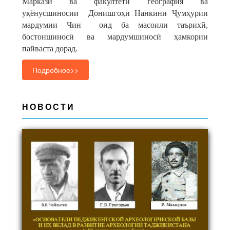
Марказӣ ва факултети география ва
уқёнусшиносии Донишгоҳи Нанкини Ҷумҳурии
мардумии Чин оид ба масоили таърихӣ,
бостоншиносӣ ва мардумшиносӣ ҳамкории
пайваста дорад.
Подробное>>
НОВОСТИ