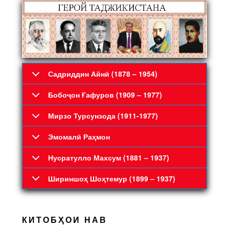
Садриддин Айнӣ (1878 – 1954)
Бобоҷон Ғафуров (1909 – 1977)
Мирзо Турсунзода (1911-1977)
Эмомалӣ Раҳмон
Нусратулло Махсум (1881 – 1937)
Шириншоҳ Шоҳтемур (1899 – 1937)
КИТОБҲОИ НАВ