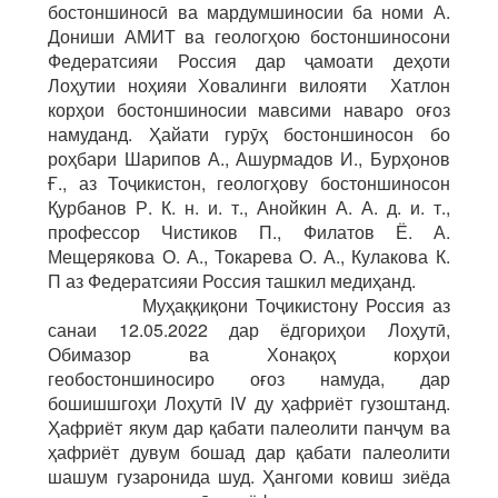
бостоншиносӣ ва мардумшиносии ба номи А.
Дониши АМИТ ва геологҳою бостоншиносони
Федератсияи Россия дар ҷамоати деҳоти
Лоҳутии ноҳияи Ховалинги вилояти Хатлон
корҳои бостоншиносии мавсими наваро оғоз
намуданд. Ҳайати гурӯҳ бостоншиносон бо
роҳбари Шарипов А., Ашурмадов И., Бурҳонов
Ғ., аз Тоҷикистон, геологҳову бостоншиносон
Қурбанов Р. К. н. и. т., Анойкин А. А. д. и. т.,
профессор Чистиков П., Филатов Ё. А.
Мещерякова О. А., Токарева О. А., Кулакова К.
П аз Федератсияи Россия ташкил медиҳанд.
Муҳаққиқони Тоҷикистону Россия аз
санаи 12.05.2022 дар ёдгориҳои Лоҳутӣ,
Обимазор ва Хонақоҳ корҳои
геобостоншиносиро оғоз намуда, дар
бошишшгоҳи Лоҳутӣ IV ду ҳафриёт гузоштанд.
Ҳафриёт якум дар қабати палеолити панҷум ва
ҳафриёт дувум бошад дар қабати палеолити
шашум гузаронида шуд. Ҳангоми ковиш зиёда