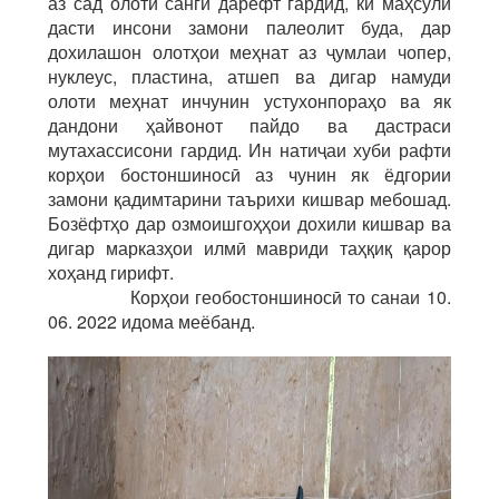
аз сад олоти сангӣ дарёфт гардид, ки маҳсули
дасти инсони замони палеолит буда, дар
дохилашон олотҳои меҳнат аз ҷумлаи чопер,
нуклеус, пластина, атшеп ва дигар намуди
олоти меҳнат инчунин устухонпораҳо ва як
дандони ҳайвонот пайдо ва дастраси
мутахассисони гардид. Ин натиҷаи хуби рафти
корҳои бостоншиносӣ аз чунин як ёдгории
замони қадимтарини таърихи кишвар мебошад.
Бозёфтҳо дар озмоишгоҳҳои дохили кишвар ва
дигар марказҳои илмӣ мавриди таҳқиқ қарор
хоҳанд гирифт.
Корҳои геобостоншиносӣ то санаи 10.
06. 2022 идома меёбанд.