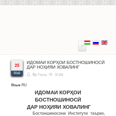
Перейти к основному содержанию
ИДОМАИ КОРҲОИ БОСТНОШИНОСӢ
25
ДАР НОҲИЯИ ХОВАЛИНГ
Май
By
Гость
3124
Язык
RU
ИДОМАИ КОРҲОИ
БОСТНОШИНОСӢ
ДАР НОҲИЯИ ХОВАЛИНГ
Бостоншиносони Институти таърих,