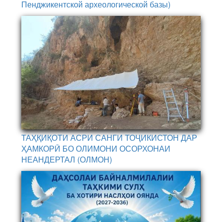
Пенджикентской археологической базы)
ТАҲҚИҚОТИ АСРИ САНГИ ТОҶИКИСТОН ДАР
ҲАМКОРӢ БО ОЛИМОНИ ОСОРХОНАИ
НЕАНДЕРТАЛ (ОЛМОН)