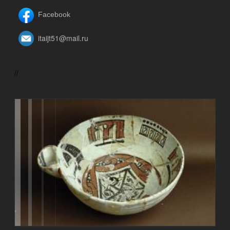
Facebook
itaijt51@mail.ru
//