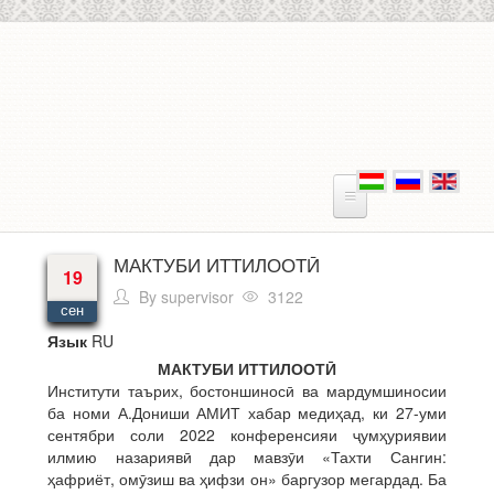
Перейти к основному содержанию
МАКТУБИ ИТТИЛООТӢ
19
By
supervisor
3122
сен
Язык
RU
МАКТУБИ ИТТИЛООТӢ
Институти таърих, бостоншиносӣ ва мардумшиносии
ба номи А.Дониши АМИТ хабар медиҳад, ки 27-уми
сентябри соли 2022 конференсияи ҷумҳуриявии
илмию назариявӣ дар мавзӯи «Тахти Сангин:
ҳафриёт, омӯзиш ва ҳифзи он» баргузор мегардад. Ба