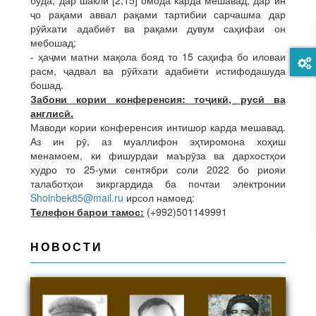
буда, дар шакли [2,15] омода карда мешавад, дар ин
ҷо рақами аввал рақами тартибии сарчашма дар
рӯйхати адабиёт ва рақами дувум саҳифаи он
мебошад;
- ҳаҷми матни мақола бояд то 15 саҳифа бо иловаи
расм, ҷадвал ва рӯйхати адабиёти истифодашуда
бошад.
Забони кории конференсия: тоҷикӣ, русӣ ва
англисӣ.
Маводи кории конференсия интишор карда мешавад.
Аз ин рӯ, аз муаллифон эҳтиромона хоҳиш
менамоем, ки фишурдаи маърӯза ва дархостҳои
худро то 25-уми сентябри соли 2022 бо риояи
талаботҳои зикргардида ба почтаи электронии
Shoinbek85@mail.ru
ирсол намоед:
Телефон барои тамос:
(+992)501149991
НОВОСТИ