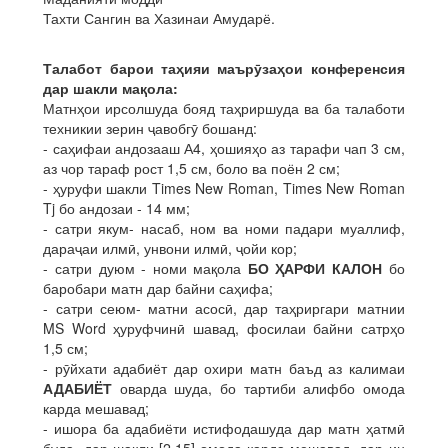
Тахти Сангин ва Хазинаи Амударё.
Талабот барои таҳияи маърӯзаҳои конференсия
дар шакли мақола:
Матнҳои ирсолшуда бояд таҳриршуда ва ба талаботи
техникии зерин ҷавобгӯ бошанд:
- саҳифаи андозааш А4, ҳошияҳо аз тарафи чап 3 см,
аз чор тараф рост 1,5 см, боло ва поён 2 см;
- ҳуруфи шакли Times New Roman, Times New Roman
Tj бо андозаи - 14 мм;
- сатри якум- насаб, ном ва номи падари муаллиф,
дараҷаи илмӣ, унвони илмӣ, ҷойи кор;
- сатри дуюм - номи мақола
БО ҲАРФИ КАЛОН
бо
баробари матн дар байни саҳифа;
- сатри сеюм- матни асосӣ, дар таҳриргари матнии
MS Word ҳуруфчинӣ шавад, фосилаи байни сатрҳо
1,5 см;
- рӯйхати адабиёт дар охири матн баъд аз калимаи
АДАБИЁТ
оварда шуда, бо тартиби алифбо омода
карда мешавад;
- ишора ба адабиёти истифодашуда дар матн ҳатмӣ