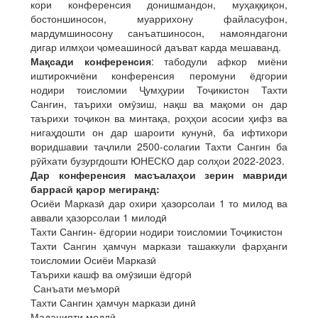
кори конференсия донишмандон, муҳаққиқон,
бостоншиносон, муаррихону файласуфон,
мардумшиносону санъатшиносон, намояндагони
дигар илмҳои ҷомеашиносӣ даъват карда мешаванд.
Мақсади конференсия
: табодули афкор миёни
иштирокчиёни конференсия перомуни ёдгории
нодири тоисломии Ҷумҳурии Тоҷикистон Тахти
Сангин, таърихи омӯзиш, нақш ва мақоми он дар
таърихи тоҷикон ва минтақа, роҳҳои асосии ҳифз ва
нигаҳдошти он дар шароити кунунӣ, ба ифтихори
воридшавии таҷлили 2500-солагии Тахти Сангин ба
рӯйхати бузургдошти ЮНЕСКО дар солҳои 2022-2023.
Дар конференсия масъалаҳои зерин мавриди
баррасӣ қарор мегиранд:
Осиёи Марказӣ дар охири ҳазорсолаи 1 то милод ва
аввали ҳазорсолаи 1 милодӣ
Тахти Сангин- ёдгории нодири тоисломии Тоҷикистон
Тахти Сангин ҳамчун маркази ташаккули фарҳанги
тоисломии Осиёи Марказӣ
Таърихи кашф ва омӯзиши ёдгорӣ
Санъати меъморӣ
Тахти Сангин ҳамчун маркази динӣ
Маданияти моддӣ