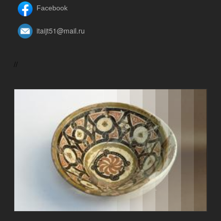
Facebook
itaijt51@mail.ru
//