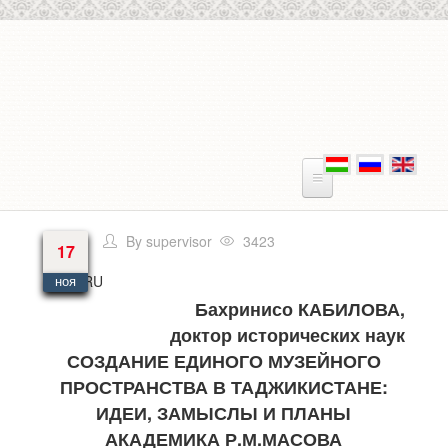
Перейти к основному содержанию
By
supervisor
3423
17
Язык
RU
ноя
Бахринисо КАБИЛОВА,
доктор исторических наук
СОЗДАНИЕ ЕДИНОГО МУЗЕЙНОГО
ПРОСТРАНСТВА В ТАДЖИКИСТАНЕ:
ИДЕИ, ЗАМЫСЛЫ И ПЛАНЫ
АКАДЕМИКА Р.М.МАСОВА