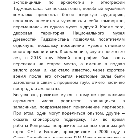
экспозициями по археологии и этнографии
Таджикистана. Как показал опыт, подобный музейный
комплекс привлекал более широкую аудиторию,
поскольку посетители чувствовали себя комфортно,
перемещаясь из одного музея в другой. Кроме того,
дворовая территория Национального музея
древностей Таджикистана позволяла посетителям
отдохнуть, поскольку посещение музеев отнимало
много времени и сил. К сожалению, спустя несколько
лет, в 2018 году Музей этнографии был вновь
переведен на старое место, а именно в подвал
жилого дома, и, как стало известно, через короткое
время после его открытия некоторые залы были
затоплены в связи с прорывом труб, отчего частично
пострадали экспонаты.
Безусловно, развитие музея, к тому же при наличии
огромного числа раритетов, хранящихся в
запасниках, подразумевает привлечение партнеров.
При этом, одни могут поделиться опытом, другие –
оказать спонсорскую поддержку. Так, во время
работы Конгресса неправительственных организаций
стран СНГ и Балтии, проходившем в 2005 году в
Санкт-Петербурге, академик Р.М.Масов встречался с