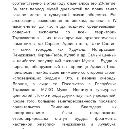
соответственно в этом году отмечалось его 20-летие.
За этот период Музей древностей по праву занял
важное место в культурной жизни общества. Его
экспозиция, разделенная по эпохам, начиная с IV
тысячелетия до н.э. и до позднего средневековья,
содержит экспонаты со всей территории
Таджикистана – из таких крупных археологических
памятников, как Саразм, Аджина-тепа, Тахти-Сангин,
и таких городов, как Худжанд, Истаравшан,
Пенджикент, Курган-Тюбе, Куляб и др. Самый ценный
и наиболее популярный экспонат Музея – Будда в
нирване, обнаруженный на городище Аджина-Тепа,
привлекает наибольшее внимание со стороны стран,
исповедующих буддизм. Это, в первую очередь,
Япония, в лице ее Посольства в Республике
Таджикистан, МИХО Музея, Института культурных
ценностей г.Токио и ряда других научных учреждений.
Кроме того, большую заинтересованность проявило
правительство Таиланда. Благодаря их
пожертвованиям были неоднократно
отреставрированы статуя Будды, фрагменты
настенной живописи Пенджикента и Хульбука,