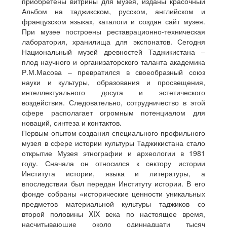
приобретены витрины для музея, изданы красочный
Альбом на таджикском, русском, английском и
французском языках, каталоги и создан сайт музея.
При музее построены реставрационно-техническая
лаборатория, хранилища для экспонатов. Сегодня
Национальный музей древностей Таджикистана –
плод научного и организаторского таланта академика
Р.М.Масова – превратился в своеобразный союз
науки и культуры, образования и просвещения,
интеллектуального досуга и эстетического
воздействия. Следовательно, сотрудничество в этой
сфере располагает огромным потенциалом для
новаций, синтеза и контактов.
Первым опытом создания специального профильного
музея в сфере истории культуры Таджикистана стало
открытие Музея этнографии и археологии в 1981
году. Сначала он относился к сектору истории
Института истории, языка и литературы, а
впоследствии был передан Институту истории. В его
фонде собраны «исторические ценности уникальных
предметов материальной культуры таджиков со
второй половины XIX века по настоящее время,
насчитывающие около одиннадцати тысяч