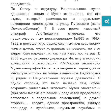
предметов».
По Уставу в структуру Национального музея
древностей входил и Музей этнографии, как его
отдел, который размещался в подвальном
помещении жилого дома по улице Путовского (ныне
ИсмоилаСомони), 7. В свое время известный
этнограф А.К.Писарчик отмечала, что
правительственным постановлением №865 от 16/IX-
1982 в помещениях, расположенных под квартирами
жилых домов, музеи устраивать запрещено, но этот
запрет был нарушен, и, как нам известно, не раз. В
2006 году по решению директора Института истории,
археологии и этнографии Р.М.Масова экспозиция
Музея этнографии была перемещена в старое здание
Института истории по улице академиков Раджабовых
9, рядом с Национальным музеем древностей. С
одной стороны, это было вызвано тем, чтобы
сохранить уникальные экспонаты Музея этнографии
(при этом тысячи его вещей и предметов продолжали
оставаться в подвальном помещении), с другой
стороны – создать единое пространство, единую
площадку с музейными, научными службами и