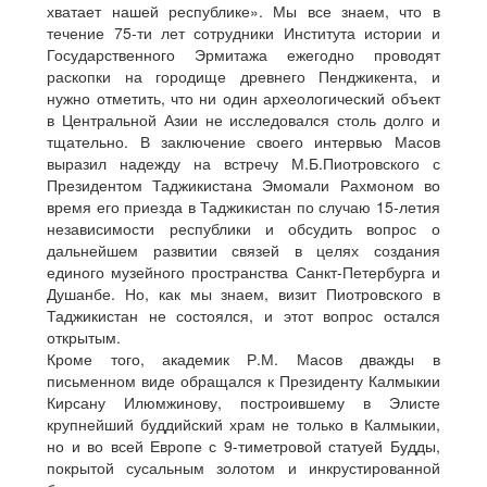
хватает нашей республике». Мы все знаем, что в
течение 75-ти лет сотрудники Института истории и
Государственного Эрмитажа ежегодно проводят
раскопки на городище древнего Пенджикента, и
нужно отметить, что ни один археологический объект
в Центральной Азии не исследовался столь долго и
тщательно. В заключение своего интервью Масов
выразил надежду на встречу М.Б.Пиотровского с
Президентом Таджикистана Эмомали Рахмоном во
время его приезда в Таджикистан по случаю 15-летия
независимости республики и обсудить вопрос о
дальнейшем развитии связей в целях создания
единого музейного пространства Санкт-Петербурга и
Душанбе. Но, как мы знаем, визит Пиотровского в
Таджикистан не состоялся, и этот вопрос остался
открытым.
Кроме того, академик Р.М. Масов дважды в
письменном виде обращался к Президенту Калмыкии
Кирсану Илюмжинову, построившему в Элисте
крупнейший буддийский храм не только в Калмыкии,
но и во всей Европе с 9-тиметровой статуей Будды,
покрытой сусальным золотом и инкрустированной