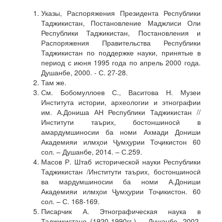
Указы, Распоряжения Президента Республики
Таджикистан, Постановление Маджлиси Оли
Республики Таджикистан, Постановления и
Распоряжения Правительства Республики
Таджикистан по поддержке науки, принятые в
период с июня 1995 года по апрель 2000 года.
Душанбе, 2000. - С. 27-28.
Там же.
См. Бобомуллоев С., Васитова Н. Музеи
Института истории, археологии и этнографии
им. А.Дониша АН Республики Таджикистан //
Институти таърих, бостоншиносӣ в
амардумшиносии ба номи Ахмади Дониши
Академияи илмҳои Ҷумҳурии Тоҷикистон 60
сол. – Душанбе, 2014. – С.259.
Масов Р. Штаб исторической науки Республики
Таджикистан /Институти таърих, бостоншиносӣ
ва мардумшиносии ба номи А.Дониши
Академияи илмҳои Ҷумҳурии Тоҷикистон. 60
сол. – С. 168-169.
Писарчик А. Этнографическая наука в
Таджикистане (1920-1990гг.). – Душанбе, 2002.