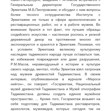
Генеральным директором Государственного
Эрмитажа М.Б.Пиотровским, и обсудил с ним вопросы
более тесного сотрудничества Института с
Эрмитажем не только в сфере археологических и
реставрационных работ, но и в работе музеев. Во
внимание брался и тот факт, что лучшие образцы
согдийского искусства – настенная роспись и резной
деревянный декор на протяжении многих лет
экспонируются и хранятся в Эрмитаже. Понимая, что
в условиях Эрмитажа великому культурному
наследию таджикского народа лучше оставаться там,
во избежание повреждения или даже разрушения,
Р.М.Масов, неравнодушный к истории и культуре
своего народа, мечтал, чтобы Эрмитаж взял патронаж
над музеем древностей Таджикистана. В своем
интервью, опубликованном в журнале «Мероси
ниёгон», он говорил: «Госэрмитаж, Национальный
музей древностей Таджикистана и Музей этнографии
Таджикистана должны создать единое музейное
пространство. … Кроме того, Госэрмитаж возьмет на
себя подготовку для Таджикистана реставраторов,
археологов, музееведов, которых сегодня так не