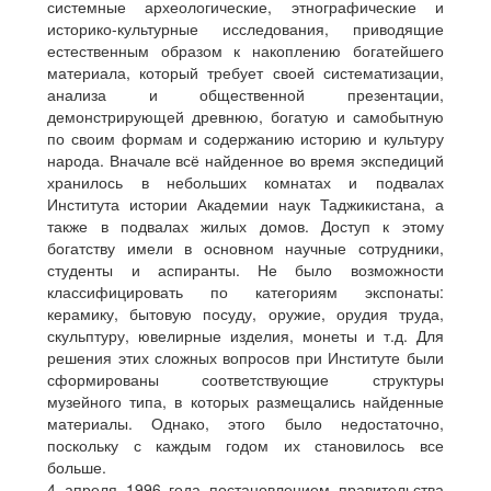
системные археологические, этнографические и
историко-культурные исследования, приводящие
естественным образом к накоплению богатейшего
материала, который требует своей систематизации,
анализа и общественной презентации,
демонстрирующей древнюю, богатую и самобытную
по своим формам и содержанию историю и культуру
народа. Вначале всё найденное во время экспедиций
хранилось в небольших комнатах и подвалах
Института истории Академии наук Таджикистана, а
также в подвалах жилых домов. Доступ к этому
богатству имели в основном научные сотрудники,
студенты и аспиранты. Не было возможности
классифицировать по категориям экспонаты:
керамику, бытовую посуду, оружие, орудия труда,
скульптуру, ювелирные изделия, монеты и т.д. Для
решения этих сложных вопросов при Институте были
сформированы соответствующие структуры
музейного типа, в которых размещались найденные
материалы. Однако, этого было недостаточно,
поскольку с каждым годом их становилось все
больше.
4 апреля 1996 года постановлением правительства