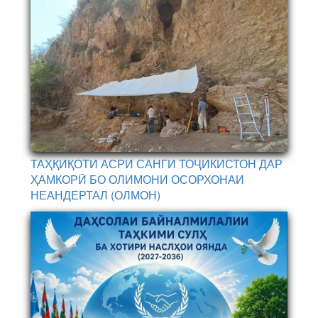
ТАҲҚИҚОТИ АСРИ САНГИ ТОҶИКИСТОН ДАР
ҲАМКОРӢ БО ОЛИМОНИ ОСОРХОНАИ
НЕАНДЕРТАЛ (ОЛМОН)