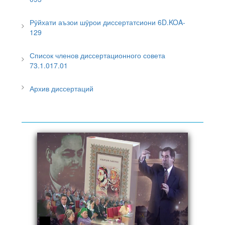
Рӯйхати аъзои шӯрои диссертатсиони 6D.KOA-
129
Список членов диссертационного совета
73.1.017.01
Архив диссертаций