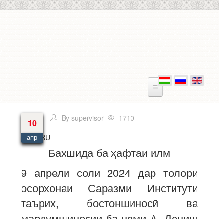
Перейти к основному содержанию
By
supervisor
1710
10
Язык
RU
апр
Бахшида ба ҳафтаи илм
9 апрели соли 2024 дар толори
осорхонаи Саразми Институти
таърих, бостоншиносӣ ва
мардумшиносии ба номи А. Дониш