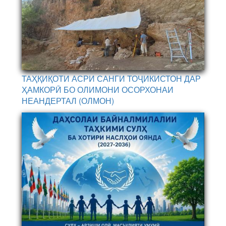
ТАҲҚИҚОТИ АСРИ САНГИ ТОҶИКИСТОН ДАР
ҲАМКОРӢ БО ОЛИМОНИ ОСОРХОНАИ
НЕАНДЕРТАЛ (ОЛМОН)