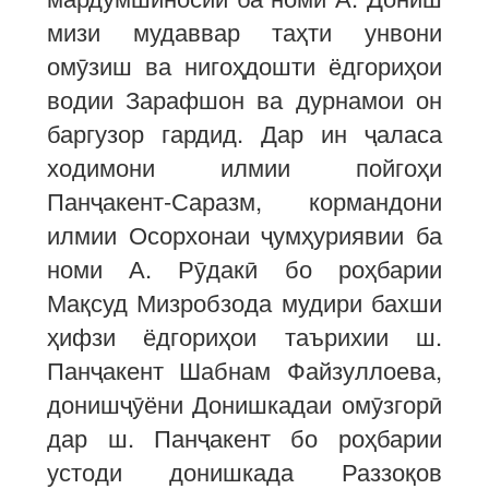
мизи мудаввар таҳти унвони
омӯзиш ва нигоҳдошти ёдгориҳои
водии Зарафшон ва дурнамои он
баргузор гардид. Дар ин ҷаласа
ходимони илмии пойгоҳи
Панҷакент-Саразм, кормандони
илмии Осорхонаи ҷумҳуриявии ба
номи А. Рӯдакӣ бо роҳбарии
Мақсуд Мизробзода мудири бахши
ҳифзи ёдгориҳои таърихии ш.
Панҷакент Шабнам Файзуллоева,
донишҷӯёни Донишкадаи омӯзгорӣ
дар ш. Панҷакент бо роҳбарии
устоди донишкада Раззоқов