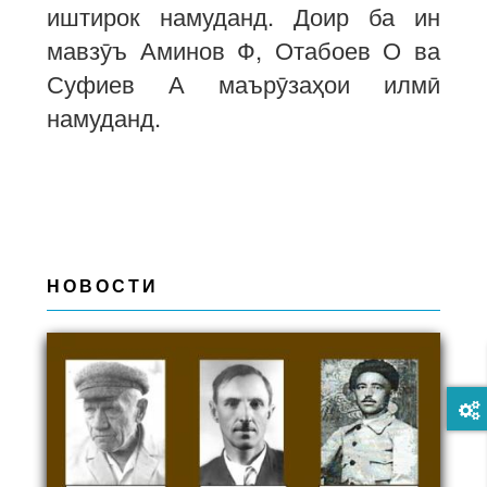
иштирок намуданд. Доир ба ин
мавзӯъ Аминов Ф, Отабоев О ва
Суфиев А маърӯзаҳои илмӣ
намуданд.
НОВОСТИ