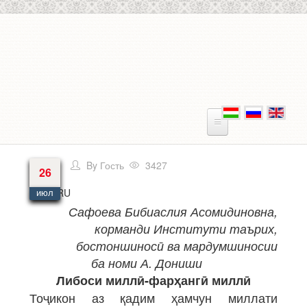
Перейти к основному содержанию
By
Гость
3427
26
Язык
RU
июл
Сафоева Бибиаслия Асомидиновна,
корманди Институти таърих,
бостоншиносӣ ва мардумшиносии
ба номи А. Дониши
Либоси миллӣ-фарҳангӣ миллӣ
Тоҷикон аз қадим ҳамчун миллати