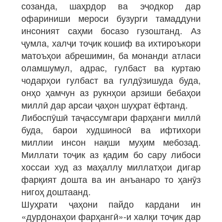
созанда, шаҳрдор ва эҷодкор дар
офариниши мероси бузурги тамаддуни
инсоният саҳми босазо гузоштанд. Аз
ҷумла, халҷи тоҷик кошиф ва ихтироъкори
матоъҳои абрешимин, ба монанди атласи
оламшумул, адрас, гулбаст ва куртаю
чодарҳои гулбаст ва гулдӯзишуда буда,
онҳо ҳамчун аз рукнҳои арзиши бебаҳои
миллӣ дар арсаи ҷаҳон шуҳрат ёфтанд.
Либоспӯшӣ таҷассумгари фарҳанги миллӣ
буда, барои худшиносӣ ва ифтихори
миллии инсон нақши муҳим мебозад.
Миллати тоҷик аз қадим бо сару либоси
хоссаи худ аз маҳаллу миллатҳои дигар
фарқият дошта ва ин анъанаро то ҳанӯз
нигоҳ доштаанд.
Шуҳрати ҷаҳони пайдо кардани ин
«дурдонаҳои фарҳангӣ»-и халқи тоҷик дар