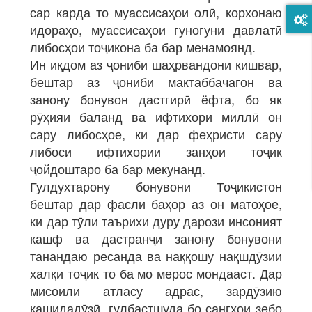
сар карда то муассисаҳои олӣ, корхонаю
идораҳо, муассисаҳои гуногуни давлатӣ
либосҳои тоҷикона ба бар менамоянд.
Ин иқдом аз ҷониби шаҳрвандони кишвар,
бештар аз ҷониби мактаббачагон ва
занону бонувон дастгирӣ ёфта, бо як
рӯҳияи баланд ва ифтихори миллӣ он
сару либосҳое, ки дар феҳристи сару
либоси ифтихории занҳои тоҷик
ҷойдоштаро ба бар мекунанд.
Гулдухтарону бонувони Тоҷикистон
бештар дар фасли баҳор аз он матоҳое,
ки дар тӯли таърихи дуру дарози инсоният
кашф ва дастранҷи занону бонувони
танандаю ресанда ва наққошу нақшдӯзии
халқи тоҷик то ба мо мерос мондааст. Дар
мисоили атласу адрас, зардӯзию
кашидадӯзӣ, гулбастшуда бо сангҳои зебо