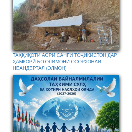
ТАҲҚИҚОТИ АСРИ САНГИ ТОҶИКИСТОН ДАР
ҲАМКОРӢ БО ОЛИМОНИ ОСОРХОНАИ
НЕАНДЕРТАЛ (ОЛМОН)