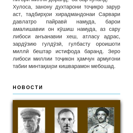
Хулоса, занону духтарони тоҷикро зарур
аст, тадбирҳои хирадмандонаи Сарвари
давлатро пайравӣ намуда, барои
амалишавии он кӯшиш намуда, аз сару
либоси анъанавии хеш, атласу адрас,
зардӯзию гулдӯзӣ, гулбасту ороишоти
миллӣ бештар истифода баранд. Зеро
либоси миллии тоҷикон ҳамчун армуғони
табии минтақаҳои кишварамон мебошад.
НОВОСТИ