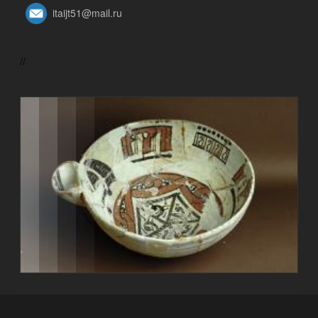
itaijt51@mail.ru
//