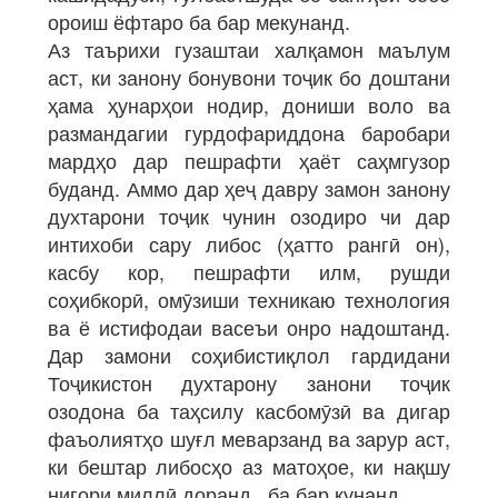
ороиш ёфтаро ба бар мекунанд.
Аз таърихи гузаштаи халқамон маълум
аст, ки занону бонувони тоҷик бо доштани
ҳама ҳунарҳои нодир, дониши воло ва
размандагии гурдофариддона баробари
мардҳо дар пешрафти ҳаёт саҳмгузор
буданд. Аммо дар ҳеҷ давру замон занону
духтарони тоҷик чунин озодиро чи дар
интихоби сару либос (ҳатто рангӣ он),
касбу кор, пешрафти илм, рушди
соҳибкорӣ, омӯзиши техникаю технология
ва ё истифодаи васеъи онро надоштанд.
Дар замони соҳибистиқлол гардидани
Тоҷикистон духтарону занони тоҷик
озодона ба таҳсилу касбомӯзӣ ва дигар
фаъолиятҳо шуғл меварзанд ва зарур аст,
ки бештар либосҳо аз матоҳое, ки нақшу
нигори миллӣ доранд, ба бар кунанд.