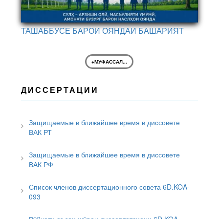
ТАШАББУСЕ БАРОИ ОЯНДАИ БАШАРИЯТ
+МУФАССАЛ...
ДИССЕРТАЦИИ
Защищаемые в ближайшее время в диссовете
ВАК РТ
Защищаемые в ближайшее время в диссовете
ВАК РФ
Список членов диссертационного совета 6D.KOA-
093
Рӯйхати аъзои шӯрои диссертатсиони 6D.KOA-