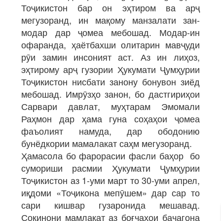
Тоҷикистон бар он эҳтиром ва арҷ
мегузоранд, ин мақому манзалати зан-
модар дар ҷомеа мебошад. Модар-ин
офаранда, ҳаётбахши олитарин мавҷуди
рӯи замин инсоният аст. Аз ин лиҳоз,
эҳтирому арҷ гузории Ҳукумати Ҷумҳурии
Тоҷикистон нисбати занону бонувон зиёд
мебошад. Имрӯзҳо занон, бо дастгириҳои
Сарвари давлат, муҳтарам Эмомали
Раҳмон дар ҳама гуна соҳаҳои ҷомеа
фаъолият намуда, дар ободонию
бунёдкории мамалакат саҳм мегузоранд.
Ҳамасола бо фарорасии фасли баҳор бо
сумориши расмии Ҳукумати Ҷумҳурии
Тоҷикистон аз 1-уми март то 30-уми апрел,
иқдоми «Тоҷикона мепӯшем» дар сар то
сари кишвар гузаронида мешавад.
Сокинони мамлакат аз боғчаҳои бачагона