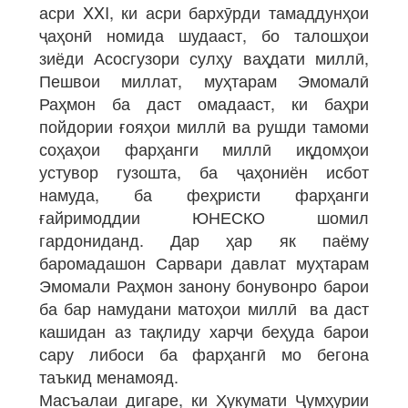
асри XXI, ки асри бархӯрди тамаддунҳои
ҷаҳонӣ номида шудааст, бо талошҳои
зиёди Асосгузори сулҳу ваҳдати миллӣ,
Пешвои миллат, муҳтарам Эмомалӣ
Раҳмон ба даст омадааст, ки баҳри
пойдории ғояҳои миллӣ ва рушди тамоми
соҳаҳои фарҳанги миллӣ иқдомҳои
устувор гузошта, ба ҷаҳониён исбот
намуда, ба феҳристи фарҳанги
ғайримоддии ЮНЕСКО шомил
гардониданд. Дар ҳар як паёму
баромадашон Сарвари давлат муҳтарам
Эмомали Раҳмон занону бонувонро барои
ба бар намудани матоҳои миллӣ ва даст
кашидан аз тақлиду харҷи беҳуда барои
сару либоси ба фарҳангӣ мо бегона
таъкид менамояд.
Масъалаи дигаре, ки Ҳукумати Ҷумҳурии