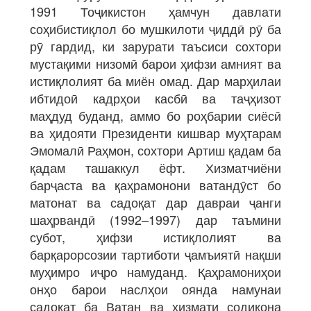
1991 Тоҷикистон ҳамчун давлати
соҳибистиқлол бо мушкилоти ҷиддӣ рӯ ба
рӯ гардид, ки зарурати таъсиси сохтори
мустақими низомӣ барои ҳифзи амният ва
истиқлолият ба миён омад. Дар марҳилаи
ибтидоӣ кадрҳои касбӣ ва таҷҳизот
маҳдуд буданд, аммо бо роҳбарии сиёсӣ
ва ҳидояти Президенти кишвар муҳтарам
Эмомалӣ Раҳмон, сохтори Артиш қадам ба
қадам ташаккул ёфт. Хизматчиёни
барҷаста ва қаҳрамонони ватандӯст бо
матонат ва садоқат дар давраи ҷанги
шаҳрвандӣ (1992–1997) дар таъмини
субот, ҳифзи истиқлолият ва
барқарорсозии тартиботи ҷамъиятӣ нақши
муҳимро иҷро намуданд. Қаҳрамониҳои
онҳо барои наслҳои оянда намунаи
садоқат ба Ватан ва хизмати содиқона