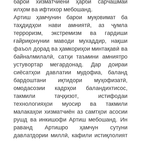
барои хизматчиёни ҳарбӣ сарчашмаи
илҳом ва ифтихор мебошанд.
Артиш ҳамчунин барои муқовимат ба
таҳдидҳои нави амниятӣ, аз ҷумла
терроризм, экстремизм ва гардиши
ғайриқонунии маводи мухаддир, нақши
фаъол дорад ва ҳамкориҳои минтақавӣ ва
байналмилалӣ, сатҳи таъмини амниятро
устувортар мегардонад. Дар доираи
сиёсатҳои давлатии мудофиа, баланд
бардоштани иқтидори муҳофизатӣ,
омодасозии кадрҳои баландихтисос,
такмили таҷҳизот, истифодаи
технологияҳои муосир ва такмили
малакаҳои хизматчиён аз самтҳои асосии
рушд ва инкишофи Артиш мебошанд. Ин
раванд Артишро ҳамчун сутуни
давлатдории миллӣ, кафили истиқлолият