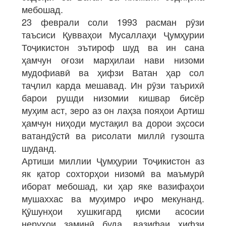
мебошад.
23 феврали соли 1993 расман рӯзи
таъсиси Қувваҳои Мусаллаҳи Ҷумҳурии
Тоҷикистон эътироф шуд ва ин сана
ҳамчун оғози марҳилаи нави низоми
мудофиавӣ ва ҳифзи Ватан ҳар сол
таҷлил карда мешавад. Ин рӯзи таърихӣ
барои рушди низомии кишвар бисёр
муҳим аст, зеро аз он лаҳза пояҳои Артиш
ҳамчун ниҳоди мустақил ва дорои эҳсоси
ватандӯстӣ ва рисолати миллӣ гузошта
шуданд.
Артиши миллии Ҷумҳурии Тоҷикистон аз
як қатор сохторҳои низомӣ ва маъмурӣ
иборат мебошад, ки ҳар яке вазифаҳои
мушаххас ва муҳимро иҷро мекунанд.
Қӯшунҳои хушкигард қисми асосии
неруҳои заминӣ буда, вазифаи ҳифзи