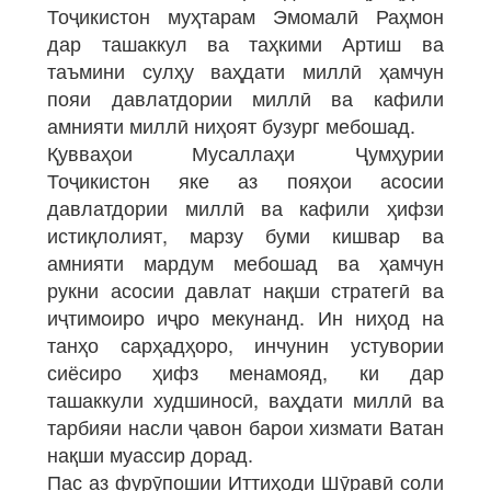
Тоҷикистон муҳтарам Эмомалӣ Раҳмон
дар ташаккул ва таҳкими Артиш ва
таъмини сулҳу ваҳдати миллӣ ҳамчун
пояи давлатдории миллӣ ва кафили
амнияти миллӣ ниҳоят бузург мебошад.
Қувваҳои Мусаллаҳи Ҷумҳурии
Тоҷикистон яке аз пояҳои асосии
давлатдории миллӣ ва кафили ҳифзи
истиқлолият, марзу буми кишвар ва
амнияти мардум мебошад ва ҳамчун
рукни асосии давлат нақши стратегӣ ва
иҷтимоиро иҷро мекунанд. Ин ниҳод на
танҳо сарҳадҳоро, инчунин устувории
сиёсиро ҳифз менамояд, ки дар
ташаккули худшиносӣ, ваҳдати миллӣ ва
тарбияи насли ҷавон барои хизмати Ватан
нақши муассир дорад.
Пас аз фурӯпошии Иттиҳоди Шӯравӣ соли