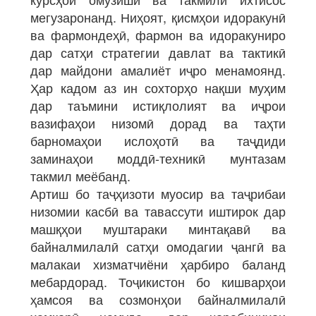
мегузаронанд. Ниҳоят, қисмҳои идоракунӣ
ва фармондеҳӣ, фармон ва идоракуниро
дар сатҳи стратегии давлат ва тактикӣ
дар майдони амалиёт иҷро менамоянд.
Ҳар кадом аз ин сохторҳо нақши муҳим
дар таъмини истиқлолият ва иҷрои
вазифаҳои низомӣ дорад ва таҳти
барномаҳои ислоҳотӣ ва таҷдиди
заминаҳои моддӣ‑техникӣ мунтазам
такмил меёбанд.
Артиш бо таҷҳизоти муосир ва таҷрибаи
низомии касбӣ ва тавассути иштирок дар
машқҳои муштараки минтақавӣ ва
байналмилалӣ сатҳи омодагии ҷангӣ ва
малакаи хизматчиёни ҳарбиро баланд
мебардорад. Тоҷикистон бо кишварҳои
ҳамсоя ва созмонҳои байналмилалӣ