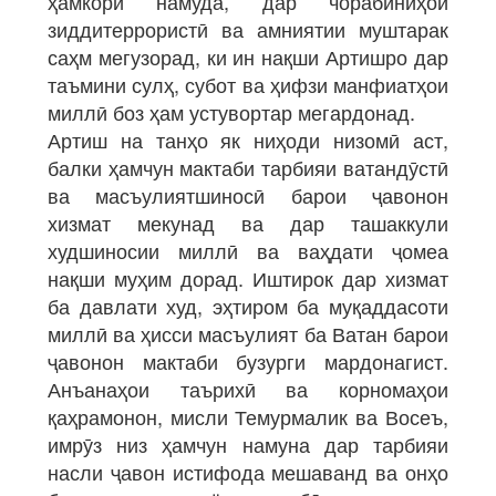
ҳамкорӣ намуда, дар чорабиниҳои
зиддитеррористӣ ва амниятии муштарак
саҳм мегузорад, ки ин нақши Артишро дар
таъмини сулҳ, субот ва ҳифзи манфиатҳои
миллӣ боз ҳам устувортар мегардонад.
Артиш на танҳо як ниҳоди низомӣ аст,
балки ҳамчун мактаби тарбияи ватандӯстӣ
ва масъулиятшиносӣ барои ҷавонон
хизмат мекунад ва дар ташаккули
худшиносии миллӣ ва ваҳдати ҷомеа
нақши муҳим дорад. Иштирок дар хизмат
ба давлати худ, эҳтиром ба муқаддасоти
миллӣ ва ҳисси масъулият ба Ватан барои
ҷавонон мактаби бузурги мардонагист.
Анъанаҳои таърихӣ ва корномаҳои
қаҳрамонон, мисли Темурмалик ва Восеъ,
имрӯз низ ҳамчун намуна дар тарбияи
насли ҷавон истифода мешаванд ва онҳо