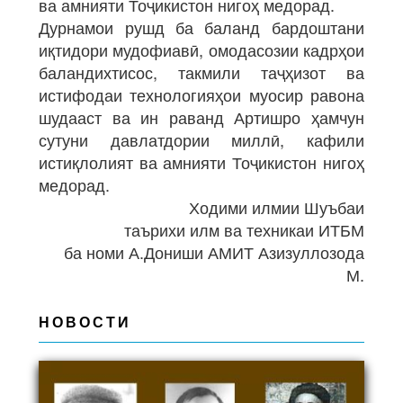
ва амнияти Тоҷикистон нигоҳ медорад.
Дурнамои рушд ба баланд бардоштани
иқтидори мудофиавӣ, омодасозии кадрҳои
баландихтисос, такмили таҷҳизот ва
истифодаи технологияҳои муосир равона
шудааст ва ин раванд Артишро ҳамчун
сутуни давлатдории миллӣ, кафили
истиқлолият ва амнияти Тоҷикистон нигоҳ
медорад.
Ходими илмии Шуъбаи
таърихи илм ва техникаи ИТБМ
ба номи А.Дониши АМИТ Азизуллозода
М.
НОВОСТИ