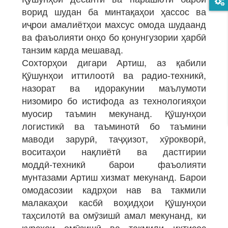
ворид шудан ба минтақаҳои ҳассос ва
иҷрои амалиётҳои махсус омода шудаанд
ва фаъолияти онҳо бо қонунгузории ҳарбӣ
танзим карда мешавад.
Сохторҳои дигари Артиш, аз қабили
Қӯшунҳои иттилоотӣ ва радио‑техникӣ,
назорат ва идоракунии маълумоти
низомиро бо истифода аз технологияҳои
муосир таъмин мекунанд. Қӯшунҳои
логистикӣ ва таъминотӣ бо таъмини
маводи зарурӣ, таҷҳизот, хӯрокворӣ,
воситаҳои нақлиётӣ ва дастгирии
моддӣ‑техникӣ барои фаъолияти
мунтазами Артиш хизмат мекунанд. Барои
омодасозии кадрҳои нав ва такмили
малакаҳои касбӣ воҳидҳои Қӯшунҳои
таҳсилотӣ ва омӯзишӣ амал мекунанд, ки
курсҳои омӯзишӣ ва такмили ихтисос