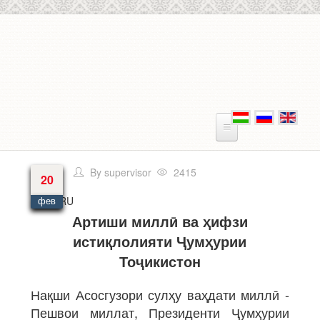
Перейти к основному содержанию
By
supervisor
2415
20
Язык
RU
фев
Артиши миллӣ ва ҳифзи
истиқлолияти Ҷумҳурии
Тоҷикистон
Нақши Асосгузори сулҳу ваҳдати миллӣ -
Пешвои миллат, Президенти Ҷумҳурии