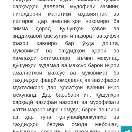
сарҳадҳои давлатӣ, мудофиаи заминӣ,
нигоҳдории манотиқи аҳамиятнок ва
иштирок дар амалиётҳои низомиро ба
зимма дорад. Қӯшунҳои ҳавоӣ ва
зиддиҳавоӣ масъулияти назорат ва ҳифзи
фазои ҳавоиро бар ӯҳда дошта,
муқовимат ба таҳдидҳои ҳавоӣ ва
ҳамлаҳои эҳтимолиро таъмин мекунад.
Қӯшунҳои зудамал ва махсус барои иҷрои
амалиётҳои махсус ва муқовимат ба
таҳдидҳои фаврӣ омодаанд ва вазифаҳои
мухталифро дар ҳолатҳои вазнин иҷро
мекунанд. Дар баробари ин, Қӯшунҳои
сарҳадӣ вазифаи назорат ва муҳофизати
хатти марзро иҷро намуда, барои пешгирӣ
аз ҳар гуна қонунвайронкуниҳо ва
таҳдидҳои беруна омода мебошад.
Қӯшунҳои десантӣ ва парашютӣ барои