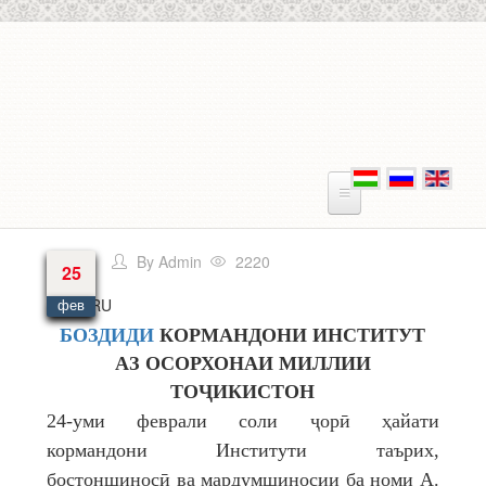
Перейти к основному содержанию
By
Admin
2220
25
Язык
RU
фев
БОЗДИДИ
КОРМАНДОНИ ИНСТИТУТ
АЗ ОСОРХОНАИ МИЛЛИИ
ТОҶИКИСТОН
24-уми феврали соли ҷорӣ ҳайати
кормандони Институти таърих,
бостоншиносӣ ва мардумшиносии ба номи А.