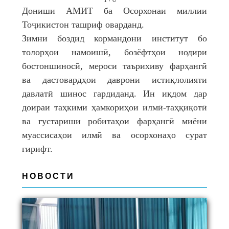
Дониши АМИТ ба Осорхонаи миллии
Тоҷикистон ташриф оварданд.
Зимни боздид кормандони институт бо
толорҳои намоишӣ, бозёфтҳои нодири
бостоншиносӣ, мероси таърихиву фарҳангӣ
ва дастовардҳои даврони истиқлолияти
давлатӣ шинос гардиданд. Ин иқдом дар
доираи таҳкими ҳамкориҳои илмӣ-таҳқиқотӣ
ва густариши робитаҳои фарҳангӣ миёни
муассисаҳои илмӣ ва осорхонаҳо сурат
гирифт.
НОВОСТИ