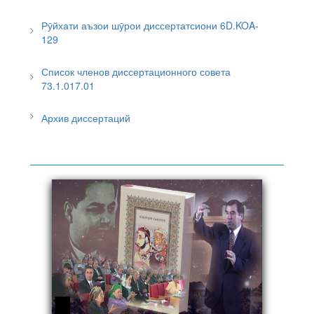
Рӯйхати аъзои шӯрои диссертатсиони 6D.KOA-
129
Список членов диссертационного совета
73.1.017.01
Архив диссертаций