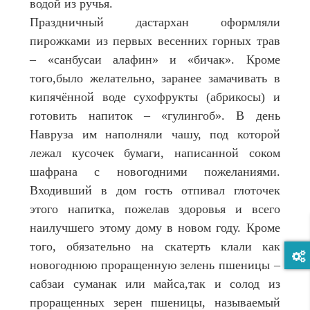
водой из ручья.
Праздничный дастархан оформляли
пирожками из первых весенних горных трав
– «санбусаи алафин» и «бичак». Кроме
того,было желательно, заранее замачивать в
кипячённой воде сухофрукты (абрикосы) и
готовить напиток – «гулингоб». В день
Навруза им наполняли чашу, под которой
лежал кусочек бумаги, написанной соком
шафрана с новогодними пожеланиями.
Входивший в дом гость отпивал глоточек
этого напитка, пожелав здоровья и всего
наилучшего этому дому в новом году. Кроме
того, обязательно на скатерть клали как
новогоднюю проращенную зелень пшеницы –
сабзаи суманак или майса,так и солод из
проращенных зерен пшеницы, называемый