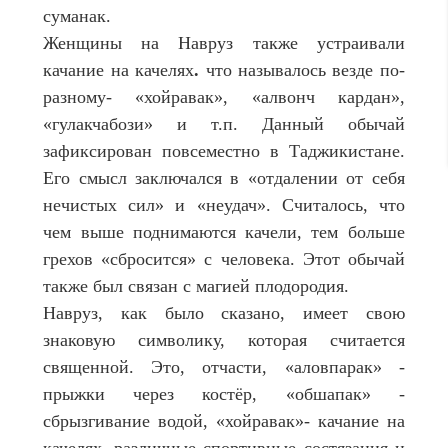
суманак.
Женщины на Навруз также устраивали
качание на качелях
.
что называлось везде по-
разному- «хойравак», «алвонч кардан»,
«гулакчабози» и т.п. Данный обычай
зафиксирован повсеместно в Таджикистане.
Его смысл заключался в «отдалении от себя
нечистых сил» и «неудач». Считалось, что
чем выше поднимаются качели, тем больше
грехов «сбросится» с человека. Этот обычай
также был связан с магией плодородия.
Навруз, как было сказано, имеет свою
знаковую символику, которая считается
священной. Это, отчасти, «аловпарак» -
прыжки через костёр, «обшапак» -
сбрызгивание водой, «хойравак»- качание на