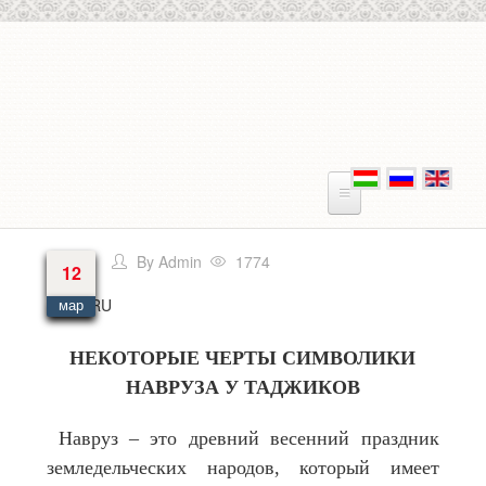
Перейти к основному содержанию
By
Admin
1774
12
Язык
RU
мар
НЕКОТОРЫЕ ЧЕРТЫ СИМВОЛИКИ
НАВРУЗА У ТАДЖИКОВ
Навруз – это древний весенний праздник
земледельческих народов, который имеет