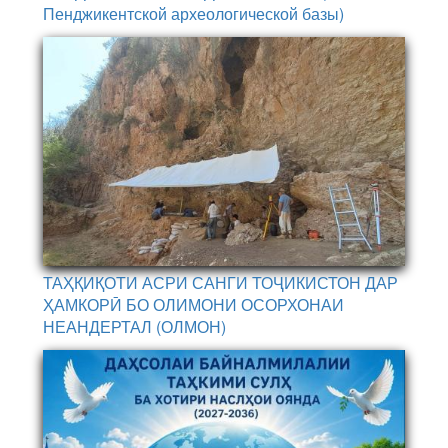
Пенджикентской археологической базы)
ТАҲҚИҚОТИ АСРИ САНГИ ТОҶИКИСТОН ДАР
ҲАМКОРӢ БО ОЛИМОНИ ОСОРХОНАИ
НЕАНДЕРТАЛ (ОЛМОН)