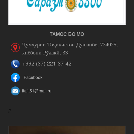
ТАМОС БО МО
Ҷумҳурии Тоҷикистон Душанбе, 734025,
хиёбони Рӯдакӣ, 33
+992 (37) 221-37-42
Facebook
itaijt51@mail.ru
//