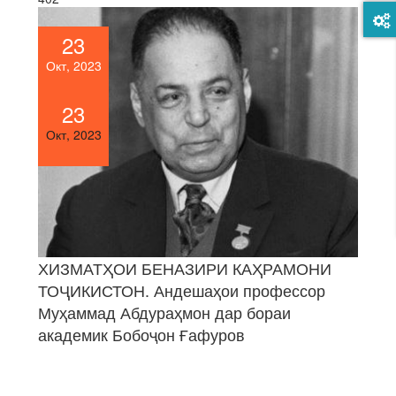
23
Окт, 2023
23
Окт, 2023
ХИЗМАТҲОИ БЕНАЗИРИ КАҲРАМОНИ
ТОҶИКИСТОН. Андешаҳои профессор
Муҳаммад Абдураҳмон дар бораи
академик Бобоҷон Ғафуров