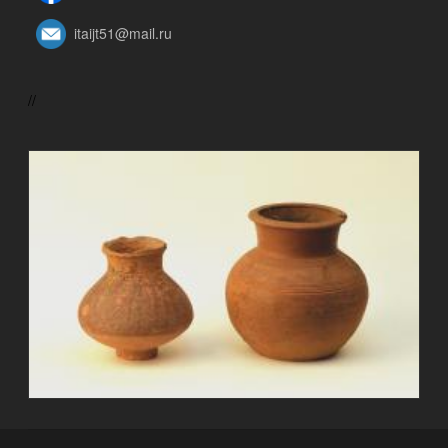
itaijt51@mail.ru
//