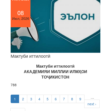
08
Июл, 2026
Мактуби иттилоотӣ
Мактуби иттилоот
ӣ
АКАДЕМИЯИ МИЛЛИИ ИЛМ
Ҳ
ОИ
ТО
Ҷ
ИКИСТОН
788
PAGES
…
1
2
3
4
5
6
7
8
9
next ›