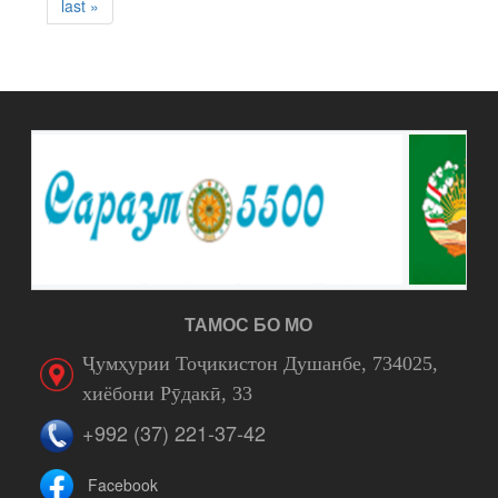
last »
ТАМОС БО МО
Ҷумҳурии Тоҷикистон Душанбе, 734025,
хиёбони Рӯдакӣ, 33
+992 (37) 221-37-42
Facebook