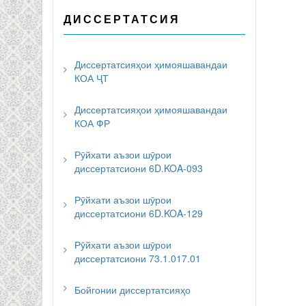
ДИССЕРТАТСИЯ
Диссертатсияҳои ҳимояшавандаи
КОА ҶТ
Диссертатсияҳои ҳимояшавандаи
КОА ФР
Рӯйхати аъзои шӯрои
диссертатсиони 6D.KOA-093
Рӯйхати аъзои шӯрои
диссертатсиони 6D.KOA-129
Рӯйхати аъзои шӯрои
диссертатсиони 73.1.017.01
Бойгонии диссертатсияҳо