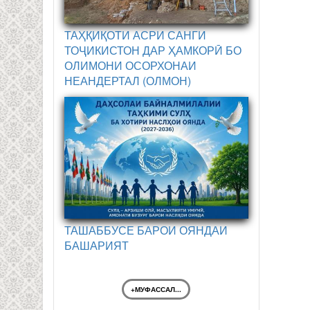
ТАҲҚИҚОТИ АСРИ САНГИ
ТОҶИКИСТОН ДАР ҲАМКОРӢ БО
ОЛИМОНИ ОСОРХОНАИ
НЕАНДЕРТАЛ (ОЛМОН)
ТАШАББУСЕ БАРОИ ОЯНДАИ
БАШАРИЯТ
+МУФАССАЛ...