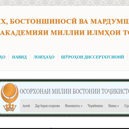
ҲО
НАВИД
ЛОИҲАҲО
ШӮРОҲОИ ДИССЕРТАТСИОНӢ