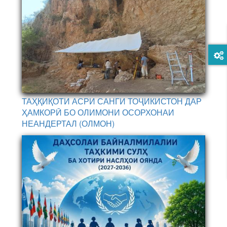
ТАҲҚИҚОТИ АСРИ САНГИ ТОҶИКИСТОН ДАР
ҲАМКОРӢ БО ОЛИМОНИ ОСОРХОНАИ
НЕАНДЕРТАЛ (ОЛМОН)