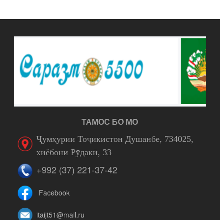
ТАМОС БО МО
Ҷумҳурии Тоҷикистон Душанбе, 734025,
хиёбони Рӯдакӣ, 33
+992 (37) 221-37-42
Facebook
itaijt51@mail.ru