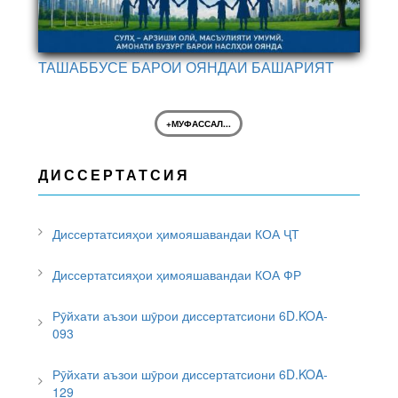
ТАШАББУСЕ БАРОИ ОЯНДАИ БАШАРИЯТ
+МУФАССАЛ...
ДИССЕРТАТСИЯ
Диссертатсияҳои ҳимояшавандаи КОА ҶТ
Диссертатсияҳои ҳимояшавандаи КОА ФР
Рӯйхати аъзои шӯрои диссертатсиони 6D.KOA-
093
Рӯйхати аъзои шӯрои диссертатсиони 6D.KOA-
129