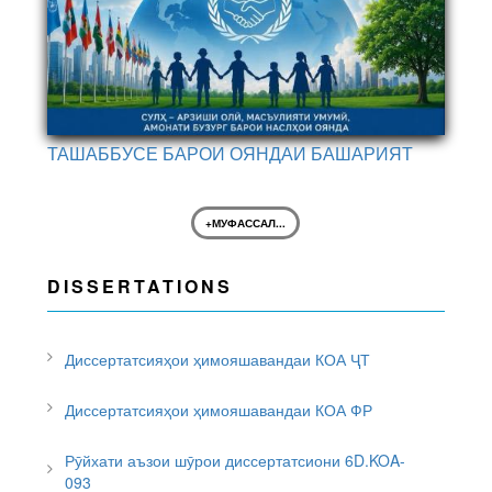
ТАШАББУСЕ БАРОИ ОЯНДАИ БАШАРИЯТ
+МУФАССАЛ...
DISSERTATIONS
Диссертатсияҳои ҳимояшавандаи КОА ҶТ
Диссертатсияҳои ҳимояшавандаи КОА ФР
Рӯйхати аъзои шӯрои диссертатсиони 6D.KOA-
093