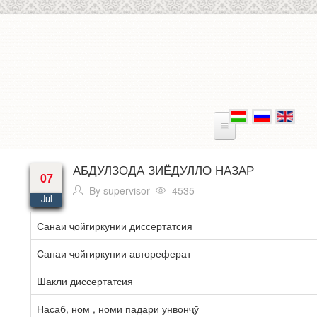
Skip to main content
АБДУЛЗОДА ЗИЁДУЛЛО НАЗАР
07
By
supervisor
4535
Jul
Санаи ҷойгиркунии диссертатсия
Санаи ҷойгиркунии автореферат
Шакли диссертатсия
Насаб, ном , номи падари унвонҷӯ