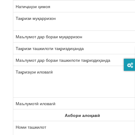
Натиҷаҳои ҳимоя
Тақризи муқарризон
Маълумот дар бораи муқарризон
Тақризи ташкилоти тақриздиҳанда
Маълумот дар бораи ташкилоти тақриздиҳанда
Тақризҳои иловагӣ
Маълумотӣ иловагӣ
Ахбори алоқавӣ
Номи ташкилот