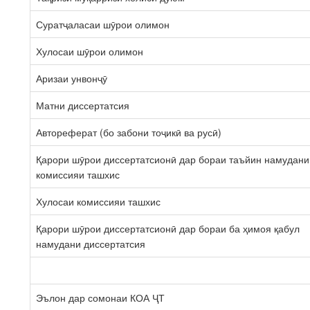
Суратҷаласаи шӯрои олимон
Хулосаи шӯрои олимон
Аризаи унвонҷӯ
Матни диссертатсия
Автореферат (бо забони тоҷикӣ ва русӣ)
Қарори шӯрои диссертатсионӣ дар бораи таъйин намудани
комиссияи ташхис
Хулосаи комиссияи ташхис
Қарори шӯрои диссертатсионӣ дар бораи ба ҳимоя қабул
намудани диссертатсия
Эълон дар сомонаи КОА ҶТ