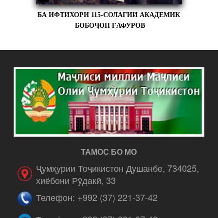
БА ИФТИХОРИ 115-СОЛАГИИ АКАДЕМИК
БОБОҶОН ҒАФУРОВ
ТАМОС БО МО
Ҷумҳурии Тоҷикистон Душанбе, 734025,
хиёбони Рӯдакӣ, 33
Телефон: +992 (37) 221-37-42