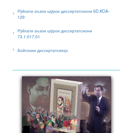
Рӯйхати аъзои шӯрои диссертатсиони 6D.KOA-
129
Рӯйхати аъзои шӯрои диссертатсиони
73.1.017.01
Бойгонии диссертатсияҳо