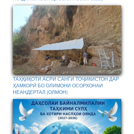
ТАҲҚИҚОТИ АСРИ САНГИ ТОҶИКИСТОН ДАР
ҲАМКОРӢ БО ОЛИМОНИ ОСОРХОНАИ
НЕАНДЕРТАЛ (ОЛМОН)