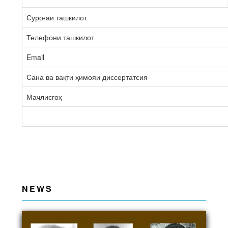
Суроғаи ташкилот
Телефони ташкилот
Email
Сана ва вақти ҳимояи диссертатсия
Маҷлисгоҳ
NEWS