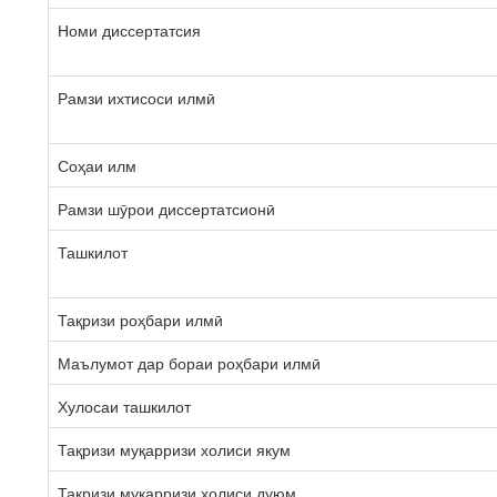
Номи диссертатсия
Рамзи ихтисоси илмӣ
Соҳаи илм
Рамзи шӯрои диссертатсионӣ
Ташкилот
Тақризи роҳбари илмӣ
Маълумот дар бораи роҳбари илмӣ
Хулосаи ташкилот
Тақризи муқарризи холиси якум
Тақризи муқарризи холиси дуюм