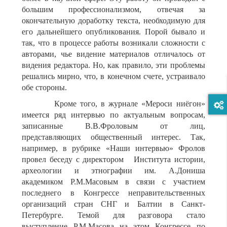
большим профессионализмом, отвечая за
окончательную доработку текста, необходимую для
его дальнейшего опубликования. Порой бывало и
так, что в процессе работы возникали сложности с
авторами, чье видение материалов отличалось от
видения редактора. Но, как правило, эти проблемы
решались мирно, что, в конечном счете, устраивало
обе стороны.
Кроме того, в журнале «Мероси ниёгон»
имеется ряд интервью по актуальным вопросам,
записанные В.В.Фроловым от лиц,
представляющих общественный интерес. Так,
например, в рубрике «Наши интервью» Фролов
провел беседу с директором Института истории,
археологии и этнографии им. А.Дониша
академиком Р.М.Масовым в связи с участием
последнего в Конгрессе неправительственных
организаций стран СНГ и Балтии в Санкт-
Петербурге. Темой для разговора стало
выступление Р.М.Масова на этом Конгрессе по