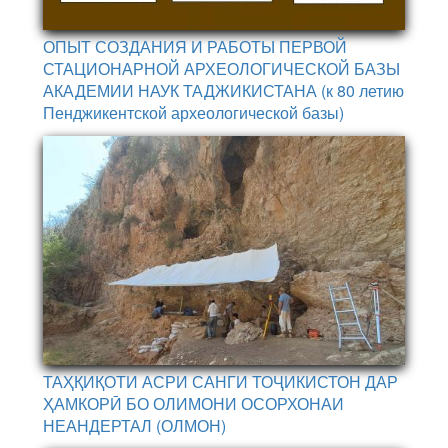
ОПЫТ СОЗДАНИЯ И РАБОТЫ ПЕРВОЙ
СТАЦИОНАРНОЙ АРХЕОЛОГИЧЕСКОЙ БАЗЫ
АКАДЕМИИ НАУК ТАДЖИКИСТАНА (к 80 летию
Пенджикентской археологической базы)
ТАҲҚИҚОТИ АСРИ САНГИ ТОҶИКИСТОН ДАР
ҲАМКОРӢ БО ОЛИМОНИ ОСОРХОНАИ
НЕАНДЕРТАЛ (ОЛМОН)