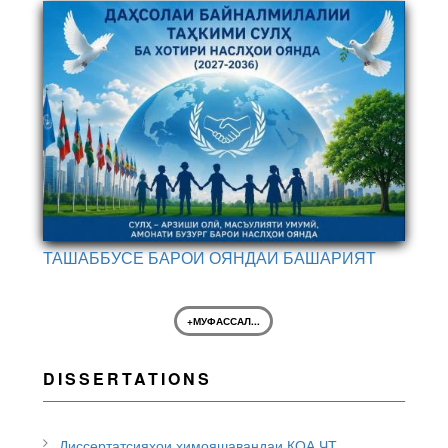
ТАШАББУСЕ БАРОИ ОЯНДАИ БАШАРИЯТ
+МУФАССАЛ...
DISSERTATIONS
Диссертатсияҳои ҳимояшавандаи КОА ҶТ