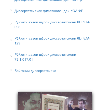
Диссертатсияҳои ҳимояшавандаи КОА ФР
Рӯйхати аъзои шӯрои диссертатсиони 6D.KOA-
093
Рӯйхати аъзои шӯрои диссертатсиони 6D.KOA-
129
Рӯйхати аъзои шӯрои диссертатсиони
73.1.017.01
Бойгонии диссертатсияҳо