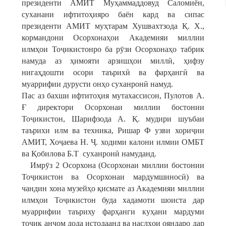
президенти АМИТ Муҳаммаддовуд Саломиён,
суханани ифтитоҳияро баён кард ва сипас
президенти АМИТ муҳтарам Хушвахтзода Қ. Х.,
кормандони Осорхонаҳои Академияи миллии
илмҳои Тоҷикистонро ба рӯзи Осорхонаҳо табрик
намуда аз ҳимояти арзишҳои миллӣ, ҳифзу
нигаҳдошти осори таърихӣ ва фарҳангӣ ва
муаррифии дурусти онҳо суханронӣ намуд.
Пас аз бахши ифтитоҳия мутахассисон, Пулотов А.
Ғ директори Осорхонаи миллии бостонии
Тоҷикистон, Шарифзода А. Қ. мудири шуъбаи
таърихи илм ва техника, Ришар Ф узви хориҷии
АМИТ, Хоҷаева Н. Ҷ. ходими калони илмии ОМБТ
ва Қобилова Б.Т суханронӣ намуданд.
Имрӯз 2 Осорхона (Осорхонаи миллии бостонии
Тоҷикистон ва Осорхонаи мардумшиносӣ) ва
чандин хона музейҳо қисмате аз Академияи миллии
илмҳои Тоҷикистон буда хадамоти шоиста дар
муаррифии таъриху фарҳанги куҳани мардуми
тоҷик анҷом дода истодаанд ва наслҳои ояндаро дар