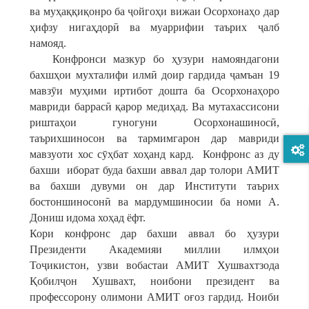
ва муҳаққиқонро ба ҷойгоҳи вижаи Осорхонаҳо дар
ҳифзу нигаҳдорӣ ва муаррифии таърих ҷалб
намояд.
Конфронси мазкур бо ҳузури намояндагони
бахшҳои мухталифи илмӣ доир гардида ҷамъан 19
мавзӯи муҳими иртибот дошта ба Осорхонаҳоро
мавриди баррасӣ қарор медиҳад. Ва мутахассисони
риштаҳои гуногуни Осорхонашиносӣ,
таърихшиносон ва тармимгарон дар мавриди
мавзуоти хос сӯҳбат хоҳанд кард. Конфронс аз ду
бахши иборат буда бахши аввал дар толори АМИТ
ва бахши дувуми он дар Институти таърих
бостоншиносонӣ ва мардумшиносии ба номи А.
Дониш идома хоҳад ёфт.
Кори конфронс дар бахши аввал бо ҳузури
Президенти Академияи миллии илмҳои
Тоҷикистон, узви вобастаи АМИТ Хушвахтзода
Қобилҷон Хушвахт, ноибони президент ва
профессорону олимони АМИТ оғоз гардид. Ноиби