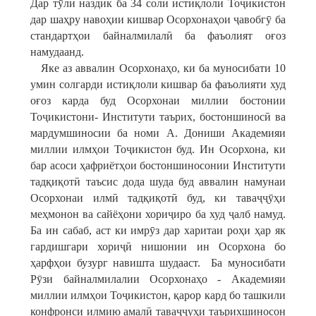
Дар тӯли наздик ба 34 соли истиқлоли Тоҷикистон
дар шаҳру навоҳии кишвар Осорхонаҳои ҷавобгӯ ба
стандартҳои байналмилалӣ ба фаъолият оғоз
намудаанд.
Яке аз аввалин Осорхонаҳо, ки ба муносибати 10
умин солгарди истиқлоли кишвар ба фаъолияти худ
оғоз карда буд Осорхонаи миллии бостонии
Тоҷикистони- Институти таърих, бостоншиносӣ ва
мардумшиносии ба номи А. Дониши Академияи
миллии илмҳои Тоҷикистон буд. Ин Осорхона, ки
бар асоси ҳафриётҳои бостоншиносонии Институти
тадқиқотӣ таъсис дода шуда буд аввалин намунаи
Осорхонаи илмӣ тадқиқотӣ буд, ки таваҷҷӯҳи
меҳмонон ва сайёҳони хориҷиро ба худ ҷалб намуд.
Ба ин сабаб, аст ки имрӯз дар харитаи роҳи ҳар як
гардишгари хориҷӣ нишонии ин Осорхона бо
ҳарфҳои бузург навишта шудааст. Ба муносибати
Рӯзи байналмилалии Осорхонаҳо - Академияи
миллии илмҳои Тоҷикистон, қарор кард бо ташкили
конфронси илмию амалӣ таваҷҷуҳи таърихшиносон