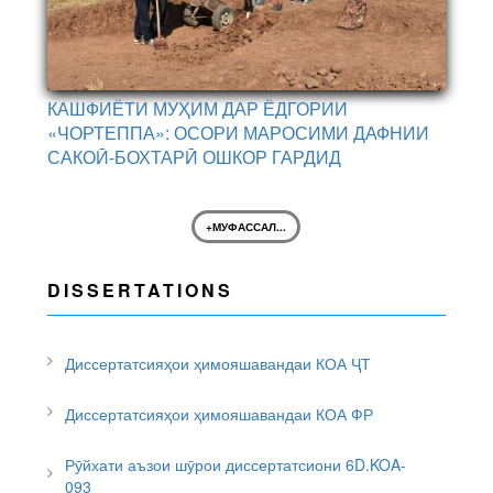
КАШФИЁТИ МУҲИМ ДАР ЁДГОРИИ
«ЧОРТЕППА»: ОСОРИ МАРОСИМИ ДАФНИИ
САКОӢ-БОХТАРӢ ОШКОР ГАРДИД
+МУФАССАЛ...
DISSERTATIONS
Диссертатсияҳои ҳимояшавандаи КОА ҶТ
Диссертатсияҳои ҳимояшавандаи КОА ФР
Рӯйхати аъзои шӯрои диссертатсиони 6D.KOA-
093