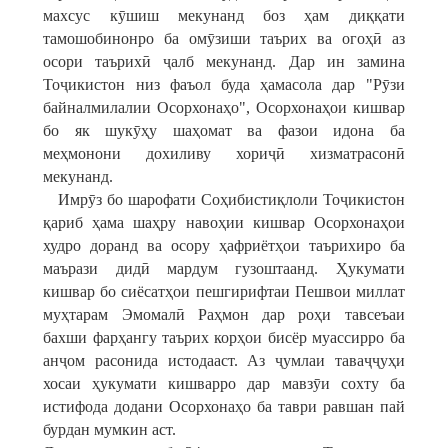
махсус кӯшиш мекунанд боз ҳам диққати
тамошобинонро ба омӯзиши таърих ва огоҳӣ аз
осори таърихӣ ҷалб мекунанд. Дар ин замина
Тоҷикистон низ фаъол буда ҳамасола дар "Рӯзи
байналмилалии Осорхонаҳо", Осорхонаҳои кишвар
бо як шукӯҳу шаҳомат ва фазои идона ба
меҳмонони дохиливу хориҷӣ хизматрасонӣ
мекунанд.
Имрӯз бо шарофати Соҳибистиқлоли Тоҷикистон
қариб ҳама шаҳру навоҳии кишвар Осорхонаҳои
худро доранд ва осору ҳафриётҳои таърихиро ба
маърази дидӣ мардум гузоштаанд. Ҳукумати
кишвар бо сиёсатҳои пешгирифтаи Пешвои миллат
муҳтарам Эмомалӣ Раҳмон дар роҳи тавсеъаи
бахши фарҳангу таърих корҳои бисёр муассирро ба
анҷом расонида истодааст. Аз ҷумлаи таваҷҷуҳи
хосаи ҳукумати кишварро дар мавзӯи сохту ба
истифода додани Осорхонаҳо ба таври равшан пай
бурдан мумкин аст.