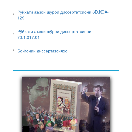
Рӯйхати аъзои шӯрои диссертатсиони 6D.KOA-
129
Рӯйхати аъзои шӯрои диссертатсиони
73.1.017.01
Бойгонии диссертатсияҳо