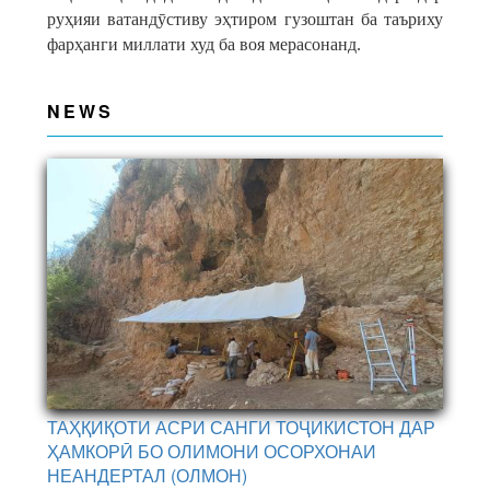
руҳияи ватандӯстиву эҳтиром гузоштан ба таъриху
фарҳанги миллати худ ба воя мерасонанд.
NEWS
ТАҲҚИҚОТИ АСРИ САНГИ ТОҶИКИСТОН ДАР
ҲАМКОРӢ БО ОЛИМОНИ ОСОРХОНАИ
НЕАНДЕРТАЛ (ОЛМОН)