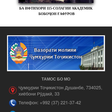
БА ИФТИХОРИ 115-СОЛАГИИ АКАДЕМИК
БОБОҶОН ҒАФУРОВ
ТАМОС БО МО
Ҷумҳурии Тоҷикистон Душанбе, 734025,
хиёбони Рӯдакӣ, 33
Телефон: +992 (37) 221-37-42