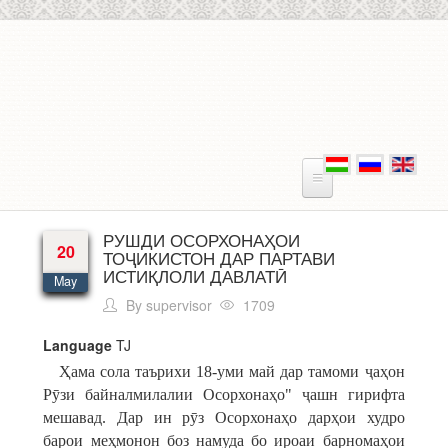
Skip to main content
РУШДИ ОСОРХОНАҲОИ
20
ТОҶИКИСТОН ДАР ПАРТАВИ
ИСТИҚЛОЛИ ДАВЛАТӢ
May
By
supervisor
1709
Language
TJ
Ҳама сола таърихи 18-уми май дар тамоми ҷаҳон
Рӯзи байналмилалии Осорхонаҳо" ҷашн гирифта
мешавад. Дар ин рӯз Осорхонаҳо дарҳои худро
барои меҳмонон боз намуда бо ироаи барномаҳои