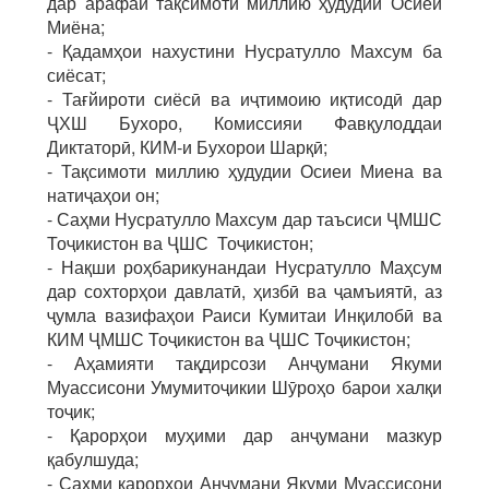
дар арафаи тақсимоти миллию ҳудудии Осиёи
Миёна;
- Қадамҳои нахустини Нусратулло Махсум ба
сиёсат;
- Тағйироти сиёсӣ ва иҷтимоию иқтисодӣ дар
ҶХШ Бухоро, Комиссияи Фавқулоддаи
Диктаторӣ, КИМ-и Бухорои Шарқӣ;
- Тақсимоти миллию ҳудудии Осиеи Миена ва
натиҷаҳои он;
- Саҳми Нусратулло Махсум дар таъсиси ҶМШС
Тоҷикистон ва ҶШС Тоҷикистон;
- Нақши роҳбарикунандаи Нусратулло Маҳсум
дар сохторҳои давлатӣ, ҳизбӣ ва ҷамъиятӣ, аз
ҷумла вазифаҳои Раиси Кумитаи Инқилобӣ ва
КИМ ҶМШС Тоҷикистон ва ҶШС Тоҷикистон;
- Аҳамияти тақдирсози Анҷумани Якуми
Муассисони Умумитоҷикии Шӯроҳо барои халқи
тоҷик;
- Қарорҳои муҳими дар анҷумани мазкур
қабулшуда;
- Саҳми қарорҳои Анҷумани Якуми Муассисони