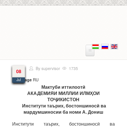
Skip to main content
By
supervisor
1735
08
Language
RU
Jul
Мактуби иттилоот
ӣ
АКАДЕМИЯИ МИЛЛИИ ИЛМ
Ҳ
ОИ
ТО
Ҷ
ИКИСТОН
Институти таърих, бостоншинос
ӣ ва
мардумшиносии
ба номи А. Дониш
Институти таърих, бостоншиносӣ ва