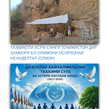
ТАҲҚИҚОТИ АСРИ САНГИ ТОҶИКИСТОН ДАР
ҲАМКОРӢ БО ОЛИМОНИ ОСОРХОНАИ
НЕАНДЕРТАЛ (ОЛМОН)