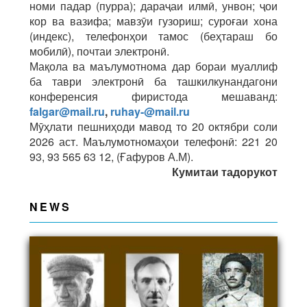
номи падар (пурра); дараҷаи илмӣ, унвон; ҷои
кор ва вазифа; мавзӯи гузориш; суроғаи хона
(индекс), телефонҳои тамос (беҳтараш бо
мобилӣ), почтаи электронӣ.
Мақола ва маълумотнома дар бораи муаллиф
ба таври электронӣ ба ташкилкунандагони
конференсия фиристода мешаванд:
falgar@mail.ru
,
ruhay-@mail.ru
Мӯҳлати пешниҳоди мавод то 20 октябри соли
2026 аст. Маълумотномаҳои телефонӣ: 221 20
93, 93 565 63 12, (Ғафуров А.М).
Кумитаи
тадорукот
NEWS