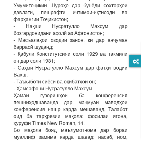
Умумитоҷикии Шӯроҳо дар бунёди сохторҳои
давлатӣ, пешрафти иҷтимоӣ-иқтисодӣ ва
фарҳангии Тоҷикистон;
- Нақши Нусратулло Махсум дар
бозгардонидани аҳолӣ аз Афғонистон;
- Масъалаҳои озодии занон, ки дар анҷуман
баррасӣ шуданд;
- Қабули Конститутсияи соли 1929 ва такмили
он дар соли 1931;
- Саҳми Нусратулло Махсум дар фатҳи водии
Вахш;
- Таъқиботи сиёсӣ ва оқибатҳои он;
- Ҳамсафони Нусратулло Махсум.
Ҳамаи гузоришҳои ба конференсия
пешниҳодшаванда дар маҷмӯаи маводҳои
конференсия нашр карда мешаванд. Талабот
оид ба тарҳрезии мақола: фосилаи ягона,
ҳуруфи Times New Rоman, 14.
Бо мақола бояд маълумотнома дар бораи
муаллиф замима карда шавад: насаб, ном,