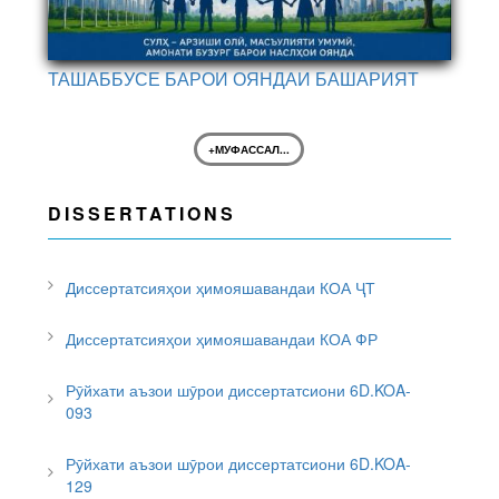
ТАШАББУСЕ БАРОИ ОЯНДАИ БАШАРИЯТ
+МУФАССАЛ...
DISSERTATIONS
Диссертатсияҳои ҳимояшавандаи КОА ҶТ
Диссертатсияҳои ҳимояшавандаи КОА ФР
Рӯйхати аъзои шӯрои диссертатсиони 6D.KOA-
093
Рӯйхати аъзои шӯрои диссертатсиони 6D.KOA-
129