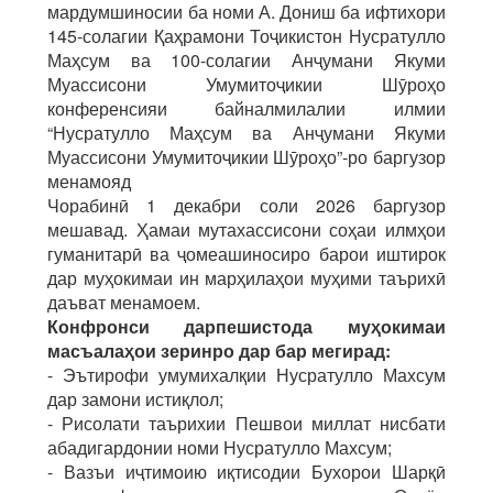
мардумшиносии ба номи А. Дониш ба ифтихори
145-солагии Қаҳрамони Тоҷикистон Нусратулло
Маҳсум ва 100-солагии Анҷумани Якуми
Муассисони Умумитоҷикии Шӯроҳо
конференсияи байналмилалии илмии
“Нусратулло Маҳсум ва Анҷумани Якуми
Муассисони Умумитоҷикии Шӯроҳо”-ро баргузор
менамояд
Чорабинӣ 1 декабри соли 2026 баргузор
мешавад. Ҳамаи мутахассисони соҳаи илмҳои
гуманитарӣ ва ҷомеашиносиро барои иштирок
дар муҳокимаи ин марҳилаҳои муҳими таърихӣ
даъват менамоем.
Конфронси дарпешистода му
ҳ
окимаи
масъала
ҳ
ои
зеринро
дар
бар
мегирад
:
- Эътирофи умумихалқии Нусратулло Махсум
дар замони истиқлол;
- Рисолати таърихии Пешвои миллат нисбати
абадигардонии номи Нусратулло Махсум;
- Вазъи иҷтимоию иқтисодии Бухорои Шарқӣ