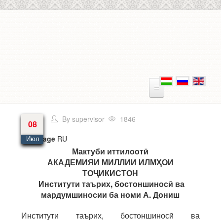
Skip to main content
By
supervisor
1846
08
Language
RU
Июл
Мактуби иттилоот
ӣ
АКАДЕМИЯИ МИЛЛИИ ИЛМ
Ҳ
ОИ
ТО
Ҷ
ИКИСТОН
Институти таърих, бостоншинос
ӣ ва
мардумшиносии
ба номи А. Дониш
Институти таърих, бостоншиносӣ ва