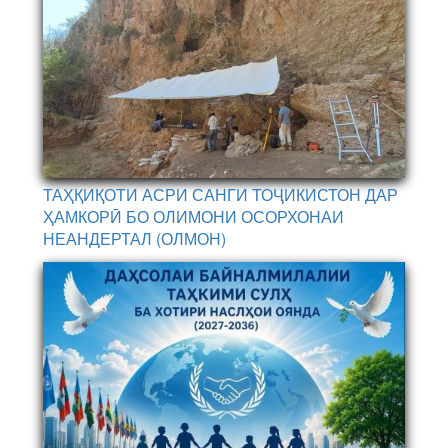
ТАҲҚИҚОТИ АСРИ САНГИ ТОҶИКИСТОН ДАР
ҲАМКОРӢ БО ОЛИМОНИ ОСОРХОНАИ
НЕАНДЕРТАЛ (ОЛМОН)