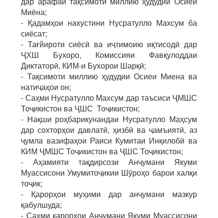
дар арафаи тақсимоти миллию ҳудудии Осиёи
Миёна;
- Қадамҳои нахустини Нусратулло Махсум ба
сиёсат;
- Тағйироти сиёсӣ ва иҷтимоию иқтисодӣ дар
ҶХШ Бухоро, Комиссияи Фавқулоддаи
Диктаторӣ, КИМ-и Бухорои Шарқӣ;
- Тақсимоти миллию ҳудудии Осиеи Миена ва
натиҷаҳои он;
- Саҳми Нусратулло Махсум дар таъсиси ҶМШС
Тоҷикистон ва ҶШС Тоҷикистон;
- Нақши роҳбарикунандаи Нусратулло Маҳсум
дар сохторҳои давлатӣ, ҳизбӣ ва ҷамъиятӣ, аз
ҷумла вазифаҳои Раиси Кумитаи Инқилобӣ ва
КИМ ҶМШС Тоҷикистон ва ҶШС Тоҷикистон;
- Аҳамияти тақдирсози Анҷумани Якуми
Муассисони Умумитоҷикии Шӯроҳо барои халқи
тоҷик;
- Қарорҳои муҳими дар анҷумани мазкур
қабулшуда;
- Саҳми қарорҳои Анҷумани Якуми Муассисони