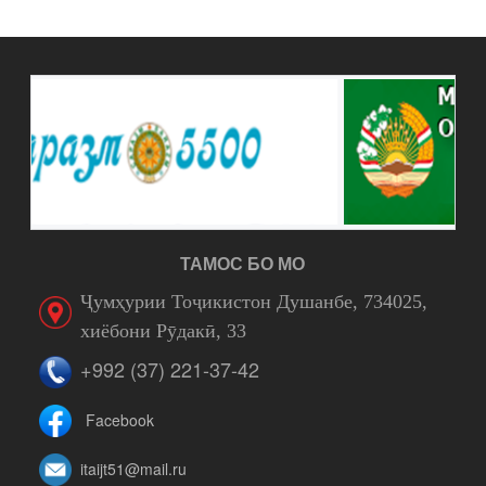
ТАМОС БО МО
Ҷумҳурии Тоҷикистон Душанбе, 734025,
хиёбони Рӯдакӣ, 33
+992 (37) 221-37-42
Facebook
itaijt51@mail.ru