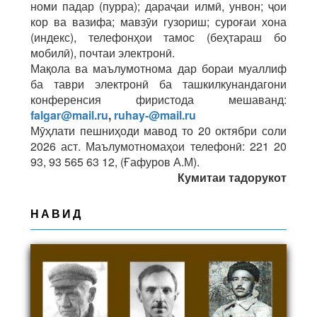
номи падар (пурра); дараҷаи илмӣ, унвон; ҷои
кор ва вазифа; мавзӯи гузориш; суроғаи хона
(индекс), телефонҳои тамос (беҳтараш бо
мобилӣ), почтаи электронӣ.
Мақола ва маълумотнома дар бораи муаллиф
ба таври электронӣ ба ташкилкунандагони
конференсия фиристода мешаванд:
falgar@mail.ru
,
ruhay-@mail.ru
Мӯҳлати пешниҳоди мавод то 20 октябри соли
2026 аст. Маълумотномаҳои телефонӣ: 221 20
93, 93 565 63 12, (Ғафуров А.М).
Кумитаи
тадорукот
НАВИД