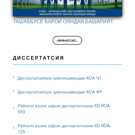
ТАШАББУСЕ БАРОИ ОЯНДАИ БАШАРИЯТ
+МУФАССАЛ...
ДИССЕРТАТСИЯ
Диссертатсияҳои ҳимояшавандаи КОА ҶТ
Диссертатсияҳои ҳимояшавандаи КОА ФР
Рӯйхати аъзои шӯрои диссертатсиони 6D.KOA-
093
Рӯйхати аъзои шӯрои диссертатсиони 6D.KOA-
129