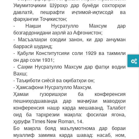
Умумитоҷикии Шӯроҳо дар бунёди сохторҳои
давлатӣ, пешрафти иҷтимоӣ-иқтисодӣ ва
фарҳангии Тоҷикистон;
- Нақши Нусратулло Махсум дар
бозгардонидани аҳолӣ аз Афғонистон;
- Масъалаҳои озодии занон, ки дар анҷуман
баррасӣ шуданд;
- Қабули Конститутсияи соли 1929 ва такмили
он дар соли 1931;
- Саҳми Нусратулло Махсум дар фатҳи водии
Вахш;
- Таъқиботи сиёсӣ ва оқибатҳои он;
- Ҳамсафони Нусратулло Махсум.
Ҳамаи гузоришҳои ба конференсия
пешниҳодшаванда дар маҷмӯаи маводҳои
конференсия нашр карда мешаванд. Талабот
оид ба тарҳрезии мақола: фосилаи ягона,
ҳуруфи Times New Rоman, 14.
Бо мақола бояд маълумотнома дар бораи
муаллиф замима карда шавад: насаб, ном,