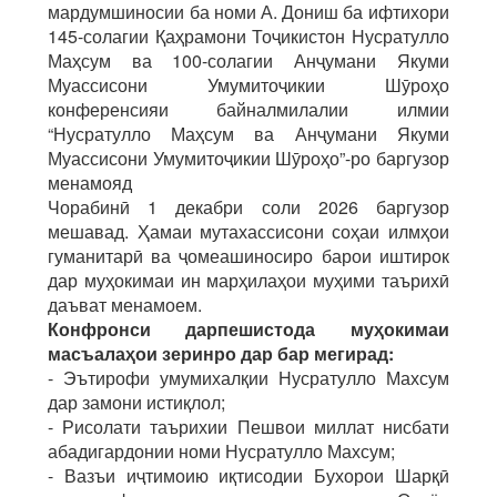
мардумшиносии ба номи А. Дониш ба ифтихори
145-солагии Қаҳрамони Тоҷикистон Нусратулло
Маҳсум ва 100-солагии Анҷумани Якуми
Муассисони Умумитоҷикии Шӯроҳо
конференсияи байналмилалии илмии
“Нусратулло Маҳсум ва Анҷумани Якуми
Муассисони Умумитоҷикии Шӯроҳо”-ро баргузор
менамояд
Чорабинӣ 1 декабри соли 2026 баргузор
мешавад. Ҳамаи мутахассисони соҳаи илмҳои
гуманитарӣ ва ҷомеашиносиро барои иштирок
дар муҳокимаи ин марҳилаҳои муҳими таърихӣ
даъват менамоем.
Конфронси дарпешистода му
ҳ
окимаи
масъала
ҳ
ои
зеринро
дар
бар
мегирад
:
- Эътирофи умумихалқии Нусратулло Махсум
дар замони истиқлол;
- Рисолати таърихии Пешвои миллат нисбати
абадигардонии номи Нусратулло Махсум;
- Вазъи иҷтимоию иқтисодии Бухорои Шарқӣ