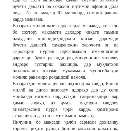
буҷети давлатӣ ба соҳаҳои иҷтимоӣ афзоиш дода
шуда, ба ин мақсад 61 миллиард сомонӣ равона
карда мешавад.
Вазорати молия вазифадор карда мешавад, ки якҷо
бо сохтору мақомоти дахлдор ҷиҳати таъмин
намудани нишондиҳандаҳои қисми даромади
буҷети давлатӣ, самаранокии хароҷоти он ва
фарогирии пурраи сарчашмаҳои имконпазири
даромади буҷет раванди рақамикунонии молияву
андозро густариш бахшида, дар муҳлатҳои
наздиктарин низоми мукаммали муносибатҳои
молияи рақамиро роҳандозӣ намояд.
Вазоратҳои молия, рушди иқтисод ва савдо, Бонки
миллӣ ва дигар вазорату идораҳо дар ду соли
минбаъда низоми пардохтҳои ғайринақдиро дар
ҳамаи соҳаҳо, аз ҷумла нуқтаҳои савдову
хизматрасонӣ пурра ҷорӣ карда, ҳамгироии
фаъолиятро дар ин самт таъмин намоянд.
Инчунин, бо мақсади ҷалби сармояи дохиливу
хориҷӣ ҷиҳати рушди бозори коғазҳои қиматнок,