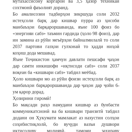
мутахассисону коргарон ва 3,5 ҳазор техникаи
сохтмонӣ фаъолият доранд.
Бо амалисозии тадбирҳои зикршуда соли 2032
истеҳсоли барқ дар кишвар пурра аз ҳисоби
манбаъҳои барқароршаванда, яъне 100 фоиз бо
«энергияи сабз» таъмин гардида (ҳоло 98 фоиз), дар
ин замина аз рӯйи меъёрҳои байналмилалӣ то соли
2037 партови газҳои гулхонаӣ то ҳадди ниҳоӣ
коҳиш дода мешавад.
Яъне Тоҷикистон ҳамчун давлати пешсафи ҷаҳон
дар самти инкишофи «иқтисоди сабз» соли 2037
воқеан ба «кишвари сабз» табдил меёбад.
Ҳоло кишвари мо аз рӯйи фоизи истеҳсоли барқ аз
манбаъҳои барқароршаванда дар ҷаҳон дар ҷойи 6-
ум қарор дорад.
Ҳозирини гиромӣ!
Бо мақсади раҳо намудани кишвар аз бунбасти
коммуникатсионӣ ва ба кишвари транзитӣ табдил
додани он Ҳукумати мамлакат аз нахустин солҳои
соҳибистиқлолӣ, бо вуҷуди вазъи душвори
иқтисодиву молиявӣ, тамоми захираву