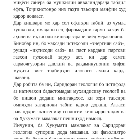
миқёси сайёра ба мушкилии аввалиндараҷа табдил
ёфта, Тоҷикистонро низ таҳти таъсири манфии худ
қарор додааст.
Дар кишвари мо ҳар сол офатҳои табиӣ, аз ҷумла
хушксолӣ, омадани сел, фаромадани тарма ва ярч ба
аҳолӣ ва иқтисоди кишвар зарари зиёд мерасонанд.
Бинобар ин, бо мақсади истеҳсоли «энергияи сабз»,
рушди «иқтисоди сабз» ва паст кардани партови
газҳои гулхонаӣ зарур аст, ки дар самти
сармоягузории давлатӣ ва рақамикунонии ҳифзи
муҳити зист тадбирҳои иловагӣ амалӣ карда
шаванд.
Дар робита ба ин, Саридораи геология бо истифода
аз натиҷаҳои бадастомадаи муҳандисиву геологӣ ва
бо нишон додани минтақаҳое, ки зери таъсири
омилҳои хатарноки табиӣ қарор доранд, Атласи
равандҳои экзогениву геологии кишварро таҳия ва
ба Ҳукумати мамлакат пешниҳод намояд.
Инчунин, ба Ҳукумати мамлакат ва Саридораи
геология супориш дода мешавад, ки фаъолиятро
доир ба баланд бардоштани сатҳу сифати омӯзиш,