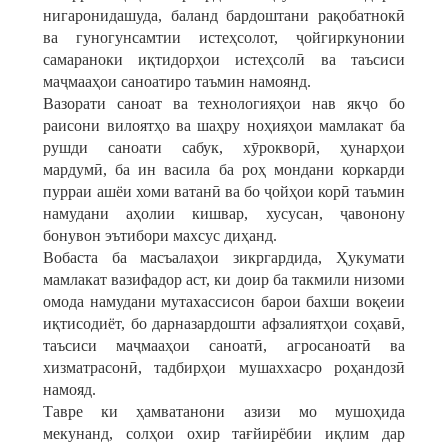
нигаронидашуда, баланд бардоштани рақобатнокӣ
ва гуногунсамтии истеҳсолот, ҷойгиркунонии
самараноки иқтидорҳои истеҳсолӣ ва таъсиси
маҷмааҳои саноатиро таъмин намоянд.
Вазорати саноат ва технологияҳои нав якҷо бо
раисони вилоятҳо ва шаҳру ноҳияҳои мамлакат ба
рушди саноати сабук, хӯрокворӣ, ҳунарҳои
мардумӣ, ба ин васила ба роҳ мондани коркарди
пурраи ашёи хоми ватанӣ ва бо ҷойҳои корӣ таъмин
намудани аҳолии кишвар, хусусан, ҷавонону
бонувон эътибори махсус диҳанд.
Вобаста ба масъалаҳои зикргардида, Ҳукумати
мамлакат вазифадор аст, ки доир ба такмили низоми
омода намудани мутахассисон барои бахши воқеии
иқтисодиёт, бо дарназардошти афзалиятҳои соҳавӣ,
таъсиси маҷмааҳои саноатӣ, агросаноатӣ ва
хизматрасонӣ, тадбирҳои мушаххасро роҳандозӣ
намояд.
Тавре ки ҳамватанони азизи мо мушоҳида
мекунанд, солҳои охир тағйирёбии иқлим дар