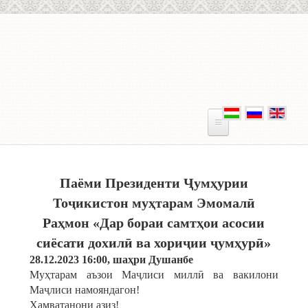
Skip to main content
Паёми Президенти Ҷумҳурии
Тоҷикистон муҳтарам Эмомалӣ
Раҳмон «Дар бораи самтҳои асосии
сиёсати дохилӣ ва хориҷии ҷумҳурӣ»
28.12.2023 16:00, шаҳри Душанбе
Муҳтарам аъзои Маҷлиси миллӣ ва вакилони
Маҷлиси намояндагон!
Ҳамватанони азиз!