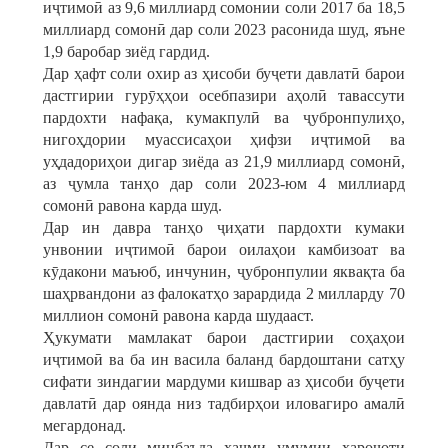
иҷтимоӣ аз 9,6 миллиард сомонии соли 2017 ба 18,5
миллиард сомонӣ дар соли 2023 расонида шуд, яъне
1,9 баробар зиёд гардид.
Дар ҳафт соли охир аз ҳисоби буҷети давлатӣ барои
дастгирии гурӯҳҳои осебпазири аҳолӣ тавассути
пардохти нафақа, кумакпулӣ ва ҷубронпулиҳо,
нигоҳдории муассисаҳои ҳифзи иҷтимоӣ ва
уҳдадориҳои дигар зиёда аз 21,9 миллиард сомонӣ,
аз ҷумла танҳо дар соли 2023-юм 4 миллиард
сомонӣ равона карда шуд.
Дар ин давра танҳо ҷиҳати пардохти кумаки
унвонии иҷтимоӣ барои оилаҳои камбизоат ва
кӯдакони маъюб, инчунин, ҷубронпулии яквақта ба
шаҳрвандони аз фалокатҳо зарардида 2 милларду 70
миллион сомонӣ равона карда шудааст.
Ҳукумати мамлакат барои дастгирии соҳаҳои
иҷтимоӣ ва ба ин васила баланд бардоштани сатҳу
сифати зиндагии мардуми кишвар аз ҳисоби буҷети
давлатӣ дар оянда низ тадбирҳои иловагиро амалӣ
мегардонад.
Дар се соли минбаъда ҳаҷми умумии хароҷоти