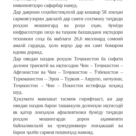
имкониятҳоро сафарбар намуд.
Дар даврони соҳибистиқлолӣ дар кишвар 58 лоиҳаи
сармоягузории давлатӣ дар самти сохтмону таҷдиди
роҳҳои мошингард ва роҳи оҳан, бунёди
инфрасохтори онҳо ва таҳким бахшидани иқтидори
техникии соҳа ба маблағи 26,6 миллиард сомонӣ
амалӣ гардида, ҳоло корҳо дар ин самт бомаром
идома доранд.
Дар ояндаи наздик роҳҳои Тоҷикистон ба сифати
долони транзитӣ ва иқтисодии Чин – Тоҷикистон –
Афғонистон ва Чин – Тоҷикистон – Ӯзбекистон –
Туркманистон – Эрон – Туркия – Аврупо, инчунин,
Тоҷикистон – Чин – Покистон истифода хоҳанд
шуд.
Ҳукумати мамлакат тасмим гирифтааст, ки дар
ояндаи наздик барои ташаккули долонҳои иқтисодӣ
як қатор лоиҳаҳои афзалиятноки бунёду таҷдиди
роҳҳои мошингарди дорои аҳаммияти
байналмилалӣ ва ҷумҳуриявиро лоиҳакашӣ ва
барои ҷалби сармоя пешниҳод намояд.