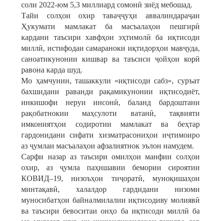
соли 2022-юм 5,3 миллиард сомонӣ зиёд мебошад.
Тайи солҳои охир таваҷҷуҳи аввалиндараҷаи
Ҳукумати мамлакат ба масъалаҳои пешгирӣ
кардани таъсири хавфҳои эҳтимолӣ ба иқтисоди
миллӣ, истифодаи самараноки иқтидорҳои мавҷуда,
саноатикунонии кишвар ва таъсиси ҷойҳои корӣ
равона карда шуд.
Мо ҳамчунин, ташаккули «иқтисоди сабз», суръат
бахшидани раванди рақамикунонии иқтисодиёт,
инкишофи неруи инсонӣ, баланд бардоштани
рақобатнокии маҳсулоти ватанӣ, тақвияти
имкониятҳои содиротии мамлакат ва беҳтар
гардонидани сифати хизматрасониҳои иҷтимоиро
аз ҷумлаи масъалаҳои афзалиятнок эълон намудем.
Сарфи назар аз таъсири омилҳои манфии солҳои
охир, аз ҷумла паҳншавии бемории сироятии
КОВИД–19, низоъҳои тиҷоратӣ, муноқишаҳои
минтақавӣ, халалдор гардидани низоми
муносибатҳои байналмилалии иқтисодиву молиявӣ
ва таъсири бевоситаи онҳо ба иқтисоди миллӣ ба