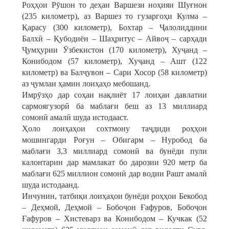
Роҳҳои Рӯшон то деҳаи Варшези ноҳияи Шуғнон
(235 километр), аз Варшез то гузаргоҳи Кулма –
Қарасу (300 километр), Бохтар – Ҷалолиддини
Балхӣ – Қубодиён – Шаҳритус – Айвоҷ – сарҳади
Ҷумҳурии Ӯзбекистон (170 километр), Хуҷанд –
Конибодом (57 километр), Хуҷанд – Ашт (122
километр) ва Балҷувон – Сари Хосор (58 километр)
аз ҷумлаи ҳамин лоиҳаҳо мебошанд.
Имрӯзҳо дар соҳаи нақлиёт 17 лоиҳаи давлатии
сармоягузорӣ ба маблағи беш аз 13 миллиард
сомонӣ амалӣ шуда истодааст.
Ҳоло лоиҳаҳои сохтмону таҷдиди роҳҳои
мошингарди Роғун – Обигарм – Нуробод ба
маблағи 3,3 миллиард сомонӣ ва бунёди пули
калонтарин дар мамлакат бо дарозии 920 метр ба
маблағи 625 миллион сомонӣ дар водии Рашт амалӣ
шуда истодаанд.
Инчунин, татбиқи лоиҳаҳои бунёди роҳҳои Бекобод
– Деҳмой, Деҳмой – Бобоҷон Ғафуров, Бобоҷон
Ғафуров – Хистеварз ва Конибодом – Кучкак (52