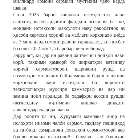
миллиард сомонӣ сармояи мустақим ҷалб карда
шавад.
Соли 2023 барои ташкили истеҳсолоти нави
саноатӣ, васеъгардонии фондҳои асосӣ ва ба роҳ
мондани истеҳсоли маҳсулоти наву рақобатнок аз
ҳисоби сармояи хориҷӣ ва маблағи корхонаҳо зиёда
аз 7 миллиард сомонӣ равона гардидааст, ки нисбат
ба соли 2022-юм 1,5 баробар зиёд мебошад.
Зарур аст, ки дар ин раванд ба таъсиси ҷойҳои нави
корӣ, таҳкими ҳамкорӣ бо ширкатҳои ватаниву
хориҷӣ, сармоягузорон, шарикони рушд ва
созмонҳои молиявии байналмилалӣ барои ташкили
корхонаҳои нави истеҳсолӣ бо воридоти
технологияҳои муосири каммасраф ва дар ин
замина ноил гардидан ба ҳадафҳои асосии рушди
иқтисодиву иҷтимоии кишвар диққати
аввалиндараҷа дода шавад.
Дар робита ба ин, Ҳукумати мамлакат доир ба
ислоҳоти низоми ҷалби сармоя, таҳияву пешниҳод
ва татбиқи самараноки лоиҳаҳои сармоягузорӣ дар
бахши воқеии иқтисодиёт, бахусус, дар бахшҳои