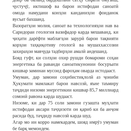
ҷустуҷӯ, иктишоф ва барои истифодаи саноатӣ
омода намудани конҳои канданиҳои фоиданок
вусъат бахшанд.
Вазоратҳои молия, саноат ва технологияҳои нав ва
Саридораи геология вазифадор карда мешаванд, ки
ҷиҳати дарёфти маблағҳои зарурӣ барои тақвияти
корҳои таҳқиқотиву геологӣ ва мушаххассозии
захираҳои мавҷуда тадбирҳои амалӣ андешанд.
Бояд гуфт, ки солҳои охир рушди бомароми соҳаи
энергетика ба раванди саноатикунонии босуръати
кишвар заминаи мусоид фароҳам оварда истодааст.
Умуман, дар замони соҳибистиқлолӣ аз ҷониби
Ҳукумати мамлакат барои навсозӣ, яъне таъмиру
таҷдиди низоми энергетикии кишвар 85,7 миллиард
сомонӣ равона карда шудааст.
Низоме, ки дар 75 соли замони гузашта муҳлати
истифодаи аксари таҷҳизоти он қариб ки ба анҷом
расида буд, таҷдиду навсозӣ карда шуд.
Агар мо ин корро намекардем, шояд имрӯз умуман
бе барқ мемондем.