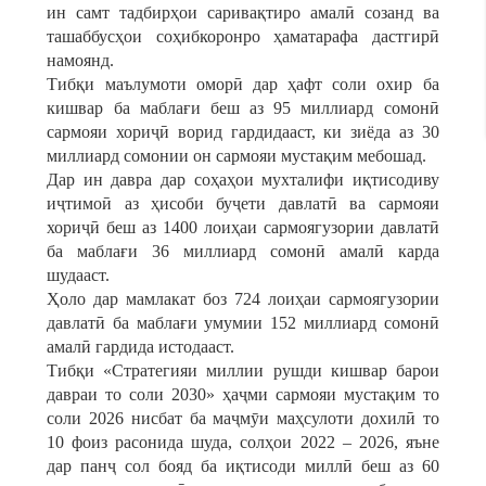
ин самт тадбирҳои саривақтиро амалӣ созанд ва
ташаббусҳои соҳибкоронро ҳаматарафа дастгирӣ
намоянд.
Тибқи маълумоти оморӣ дар ҳафт соли охир ба
кишвар ба маблағи беш аз 95 миллиард сомонӣ
сармояи хориҷӣ ворид гардидааст, ки зиёда аз 30
миллиард сомонии он сармояи мустақим мебошад.
Дар ин давра дар соҳаҳои мухталифи иқтисодиву
иҷтимоӣ аз ҳисоби буҷети давлатӣ ва сармояи
хориҷӣ беш аз 1400 лоиҳаи сармоягузории давлатӣ
ба маблағи 36 миллиард сомонӣ амалӣ карда
шудааст.
Ҳоло дар мамлакат боз 724 лоиҳаи сармоягузории
давлатӣ ба маблағи умумии 152 миллиард сомонӣ
амалӣ гардида истодааст.
Тибқи «Стратегияи миллии рушди кишвар барои
давраи то соли 2030» ҳаҷми сармояи мустақим то
соли 2026 нисбат ба маҷмӯи маҳсулоти дохилӣ то
10 фоиз расонида шуда, солҳои 2022 – 2026, яъне
дар панҷ сол бояд ба иқтисоди миллӣ беш аз 60