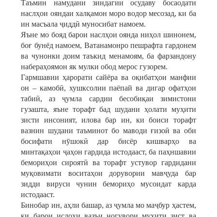
Таъмин намудани зиндагии осудаву босаодати
наслҳои ояндаи халқамон моро водор месозад, ки ба
ин масъала ҷиддӣ муносибат намоем.
Яъне мо бояд барои наслҳои оянда ниҳол шинонем,
боғ бунёд намоем, Ватанамонро пешрафта гардонем
ва чунонки доим таъкид менамоям, ба фарзандону
набераҳоямон як мулки обод мерос гузорем.
Гармшавии ҳарорати сайёра ва оқибатҳои манфии
он – камобӣ, хушксолии паёпай ва дигар офатҳои
табиӣ, аз ҷумла сардии бесобиқаи зимистони
гузашта, яъне торафт бад шудани ҳолати муҳити
зисти инсоният, илова бар ин, ки боиси торафт
вазнин шудани таъминот бо маводи ғизоӣ ва оби
босифати нӯшокӣ дар бисёр кишварҳо ва
минтақаҳои ҷаҳон гардида истодааст, ба паҳншавии
бемориҳои сироятӣ ва торафт устувор гардидани
муқовимати воситаҳои дорувории мавҷуда бар
зидди вируси чунин бемориҳо мусоидат карда
истодааст.
Бинобар ин, аҳли башар, аз ҷумла мо маҷбур ҳастем,
ки барои ислоҳи вазъи ногувори муҳити зист ва