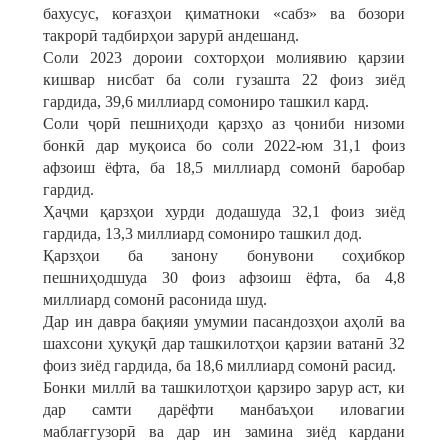
бахусус, коғазҳои қиматноки «сабз» ва бозори
такрорӣ тадбирҳои зарурӣ андешанд.
Соли 2023 дороии сохторҳои молиявию қарзии
кишвар нисбат ба соли гузашта 22 фоиз зиёд
гардида, 39,6 миллиард сомониро ташкил кард.
Соли ҷорӣ пешниҳоди қарзҳо аз ҷониби низоми
бонкӣ дар муқоиса бо соли 2022-юм 31,1 фоиз
афзоиш ёфта, ба 18,5 миллиард сомонӣ баробар
гардид.
Ҳаҷми қарзҳои хурди додашуда 32,1 фоиз зиёд
гардида, 13,3 миллиард сомониро ташкил дод.
Қарзҳои ба занону бонувони соҳибкор
пешниҳодшуда 30 фоиз афзоиш ёфта, ба 4,8
миллиард сомонӣ расонида шуд.
Дар ин давра бақияи умумии пасандозҳои аҳолӣ ва
шахсони ҳуқуқӣ дар ташкилотҳои қарзии ватанӣ 32
фоиз зиёд гардида, ба 18,6 миллиард сомонӣ расид.
Бонки миллӣ ва ташкилотҳои қарзиро зарур аст, ки
дар самти дарёфти манбаъҳои иловагии
маблағгузорӣ ва дар ин замина зиёд кардани