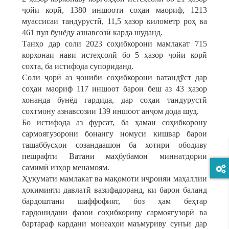
ҷойи корӣ, 1380 иншооти соҳаи маориф, 1213
муассисаи тандурустӣ, 11,5 ҳазор километр роҳ ва
461 пул бунёду азнавсозӣ карда шуданд.
Танҳо дар соли 2023 соҳибкорони мамлакат 715
корхонаи нави истеҳсолӣ бо 5 ҳазор ҷойи корӣ
сохта, ба истифода супориданд.
Соли ҷорӣ аз ҷониби соҳибкорони ватандӯст дар
соҳаи маориф 117 иншоот барои беш аз 43 ҳазор
хонанда бунёд гардида, дар соҳаи тандурустӣ
сохтмону азнавсозии 139 иншоот анҷом дода шуд.
Бо истифода аз фурсат, ба ҳамаи соҳибкорону
сармоягузорони бонангу номуси кишвар барои
ташаббусҳои созандаашон ба хотири ободиву
пешрафти Ватани маҳбубамон миннатдории
самимӣ изҳор менамоям.
Ҳукумати мамлакат ва мақомоти иҷроияи маҳаллии
ҳокимияти давлатӣ вазифадоранд, ки барои баланд
бардоштани шаффофият, боз ҳам беҳтар
гардонидани фазои соҳибкориву сармоягузорӣ ва
бартараф кардани монеаҳои маъмуриву сунъӣ дар