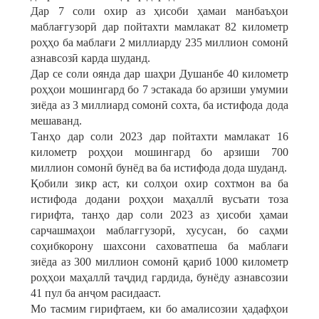
Дар 7 соли охир аз ҳисоби ҳамаи манбаъҳои
маблағгузорӣ дар пойтахти мамлакат 82 километр
роҳҳо ба маблағи 2 миллиарду 235 миллион сомонӣ
азнавсозӣ карда шуданд.
Дар се соли оянда дар шаҳри Душанбе 40 километр
роҳҳои мошингард бо 7 эстакада бо арзиши умумии
зиёда аз 3 миллиард сомонӣ сохта, ба истифода дода
мешаванд.
Танҳо дар соли 2023 дар пойтахти мамлакат 16
километр роҳҳои мошингард бо арзиши 700
миллион сомонӣ бунёд ва ба истифода дода шуданд.
Қобили зикр аст, ки солҳои охир сохтмон ва ба
истифода додани роҳҳои маҳаллӣ вусъати тоза
гирифта, танҳо дар соли 2023 аз ҳисоби ҳамаи
сарчашмаҳои маблағгузорӣ, хусусан, бо саҳми
соҳибкорону шахсони саховатпеша ба маблағи
зиёда аз 300 миллион сомонӣ қариб 1000 километр
роҳҳои маҳаллӣ таҷдид гардида, бунёду азнавсозии
41 пул ба анҷом расидааст.
Мо тасмим гирифтаем, ки бо амалисозии ҳадафҳои