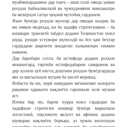
муайянкардаамон дар панҷ – шаш соли оянда ҳамаи
роҳҳои байналмилалӣ ва ҷумҳуриявии мамлакатро
ба меъёрҳои сатҳи ҷаҳонӣ мутобиқ гардонем.
Яъне бунёди роҳҳои муосир дар ояндаи наздик ба
мо имкон медиҳад, ки ба ҳадафи стратегиамон – ба
кишвари транзитӣ табдил додани Тоҷикистон ноил
шуда, рушди устувори иқтисодӣ ва боз ҳам беҳтар
гардидани шароити зиндагии халқамонро таъмин
намоем.
Дар баробари сохта, ба истифода додани роҳҳои
мошингард, тартиби истифодабарии самаранок ва
дар ҳолати хуб нигоҳ доштани роҳҳои бунёдгардида
яке аз масъалаҳои муҳим ба ҳисоб меравад.
Вобаста ба ин, ҷорӣ намудани механизми назорати
рақамии ҳаракати нақлиёти гаронвазн хеле муҳим
аст.
Илова бар ин, барои пурра ноил гардидан ба
ҳадафҳои стратегии кишвар бунёди марказҳои
логистикӣ, тақсимоти яклухт ва афзоиш додани
шумораи нақлиёти боркаш, аз ҷумла воситаҳои
нақлиёти яхдондор дар ҳамкорӣ бо соҳибкорону