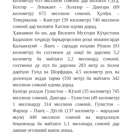
километр) 635 миллион сомонӣ дар вилояти Суғд,
Бохтар – Левакант – Лолазор – Данғара (69
километр) 672 миллион сомонӣ, Ҳулбук –
Темурмалик – Кангурт (59 километр) 740 миллион
сомонӣ дар вилояти Хатлон идома дорад.
Ҳамзамон бо ин, дар Вилояти Мухтори Кӯҳистони
Бадахшон таҷдиду барқарорсозии роҳи мошингарди
Қалъаихумб – Ванҷ – сарҳади ноҳияи Рӯшон (93
километр) бо сохтмони ду нақб бо дарозии 5,2
километр ба маблағи 2,2 миллиард сомонӣ,
сохтмони ду пул бо дарозии 283 метр аз болои
дарёҳои Ғунд ва Шорфдара, 4,5 километр роҳ ва
долонҳои зидди тарма (550 метр) ба маблағи 342
миллион сомонӣ идома дорад.
Бунёди роҳҳои Гулистон – Кӯлоб (35 километр) 745
миллион сомонӣ, Данғара – Гулистон (49 километр)
1 миллиарду 314 миллион сомонӣ, Гулистон –
Фархор – Панҷ – Дӯстӣ (137 километр – марҳалаи
якум) 449 миллион сомонӣ ва марҳалаҳои
боқимонда ба маблағи 1,1 миллиард сомонӣ дар
давраи оғозшавӣ қарор дорад.