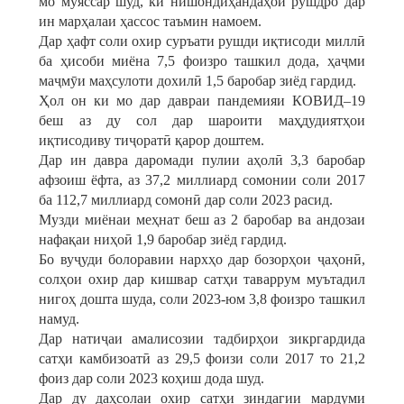
мо муяссар шуд, ки нишондиҳандаҳои рушдро дар
ин марҳалаи ҳассос таъмин намоем.
Дар ҳафт соли охир суръати рушди иқтисоди миллӣ
ба ҳисоби миёна 7,5 фоизро ташкил дода, ҳаҷми
маҷмӯи маҳсулоти дохилӣ 1,5 баробар зиёд гардид.
Ҳол он ки мо дар давраи пандемияи КОВИД–19
беш аз ду сол дар шароити маҳдудиятҳои
иқтисодиву тиҷоратӣ қарор доштем.
Дар ин давра даромади пулии аҳолӣ 3,3 баробар
афзоиш ёфта, аз 37,2 миллиард сомонии соли 2017
ба 112,7 миллиард сомонӣ дар соли 2023 расид.
Музди миёнаи меҳнат беш аз 2 баробар ва андозаи
нафақаи ниҳоӣ 1,9 баробар зиёд гардид.
Бо вуҷуди болоравии нархҳо дар бозорҳои ҷаҳонӣ,
солҳои охир дар кишвар сатҳи таваррум муътадил
нигоҳ дошта шуда, соли 2023-юм 3,8 фоизро ташкил
намуд.
Дар натиҷаи амалисозии тадбирҳои зикргардида
сатҳи камбизоатӣ аз 29,5 фоизи соли 2017 то 21,2
фоиз дар соли 2023 коҳиш дода шуд.
Дар ду даҳсолаи охир сатҳи зиндагии мардуми