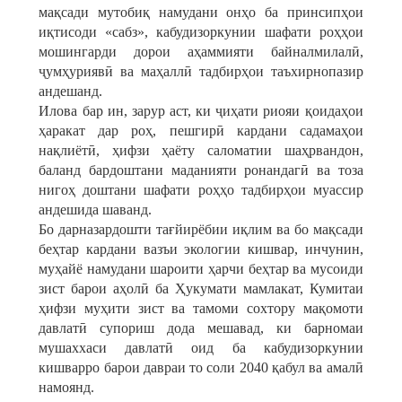
мақсади мутобиқ намудани онҳо ба принсипҳои
иқтисоди «сабз», кабудизоркунии шафати роҳҳои
мошингарди дорои аҳаммияти байналмилалӣ,
ҷумҳуриявӣ ва маҳаллӣ тадбирҳои таъхирнопазир
андешанд.
Илова бар ин, зарур аст, ки ҷиҳати риояи қоидаҳои
ҳаракат дар роҳ, пешгирӣ кардани садамаҳои
нақлиётӣ, ҳифзи ҳаёту саломатии шаҳрвандон,
баланд бардоштани маданияти ронандагӣ ва тоза
нигоҳ доштани шафати роҳҳо тадбирҳои муассир
андешида шаванд.
Бо дарназардошти тағйирёбии иқлим ва бо мақсади
беҳтар кардани вазъи экологии кишвар, инчунин,
муҳайё намудани шароити ҳарчи беҳтар ва мусоиди
зист барои аҳолӣ ба Ҳукумати мамлакат, Кумитаи
ҳифзи муҳити зист ва тамоми сохтору мақомоти
давлатӣ супориш дода мешавад, ки барномаи
мушаххаси давлатӣ оид ба кабудизоркунии
кишварро барои давраи то соли 2040 қабул ва амалӣ
намоянд.