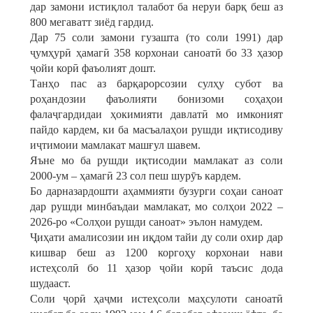
дар замони истиқлол талабот ба неруи барқ беш аз
800 мегаватт зиёд гардид.
Дар 75 соли замони гузашта (то соли 1991) дар
ҷумҳурӣ ҳамагӣ 358 корхонаи саноатӣ бо 33 ҳазор
ҷойи корӣ фаъолият дошт.
Танҳо пас аз барқарорсозии сулҳу субот ва
роҳандозии фаъолияти бонизоми соҳаҳои
фалаҷгардидаи ҳокимияти давлатӣ мо имконият
пайдо кардем, ки ба масъалаҳои рушди иқтисодиву
иҷтимоии мамлакат машғул шавем.
Яъне мо ба рушди иқтисодии мамлакат аз соли
2000-ум – ҳамагӣ 23 сол пеш шурӯъ кардем.
Бо дарназардошти аҳаммияти бузурги соҳаи саноат
дар рушди минбаъдаи мамлакат, мо солҳои 2022 –
2026-ро «Солҳои рушди саноат» эълон намудем.
Ҷиҳати амалисозии ин иқдом тайи ду соли охир дар
кишвар беш аз 1200 коргоҳу корхонаи нави
истеҳсолӣ бо 11 ҳазор ҷойи корӣ таъсис дода
шудааст.
Соли ҷорӣ ҳаҷми истеҳсоли маҳсулоти саноатӣ