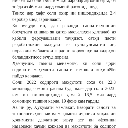
нисбат ба соли 1992-юм 4,6 баробар афзоиш ёфта, ба
зиёда аз 46 миллиард сомонӣ расонида шуд.
Танҳо дар ҳафт соли охир ин нишондиҳанда 2,4
баробар зиёд гардидааст.
Бо вуҷуди ин, дар раванди саноатикунонии
босуръати кишвар як қатор масъалаҳои ҳалталаб, аз
қабили фарсудашавии таҷҳизот, сатҳи пасти
рақобатнокии маҳсулот ва гуногунсамтии он,
норасоии маблағҳои гардони корхонаҳо ва кадрҳои
баландихтисос вуҷуд доранд.
Ҳамчунин, таъкид менамоям, ки соли ҷорӣ
содироти маҳсулоти саноатӣ тамоюли коҳишёбӣ
пайдо кардааст.
Соли 2022 содироти маҳсулоти соҳа ба 22,8
миллиард сомонӣ расида буд, вале дар соли 2023-
юм ин нишондиҳанда ҳамагӣ 18,5 миллиард
сомониро ташкил карда, 19 фоиз кам гардид.
Аз ин рӯ, Ҳукумати мамлакат, Вазорати саноат ва
технологияҳои нав ва мақомоти иҷроияи маҳаллии
ҳокимияти давлатиро зарур аст, ки афзоиши
назарраси ҳаҷми коркард ва маҳсулоти ба содирот