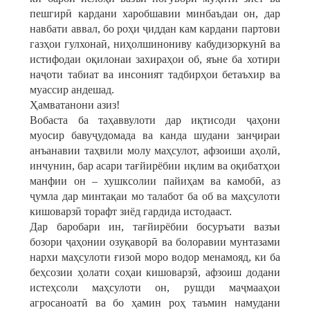
пешгирӣ кардани харобшавии минбаъдаи он, дар
навбати аввал, бо роҳи ҷиддан кам кардани партови
газҳои гулхонаӣ, ниҳолшинониву кабудизоркунӣ ва
истифодаи оқилонаи захираҳои об, яъне ба хотири
наҷоти табиат ва инсоният тадбирҳои бетаъхир ва
муассир андешад.
Ҳамватанони азиз!
Вобаста ба таҳаввулоти дар иқтисоди ҷаҳони
муосир бавуҷудомада ва канда шудани занҷираи
анъанавии таҳвили молу маҳсулот, афзоиши аҳолӣ,
инчунин, бар асари тағйирёбии иқлим ва оқибатҳои
манфии он – хушксолии пайиҳам ва камобӣ, аз
ҷумла дар минтақаи мо талабот ба об ва маҳсулоти
кишоварзӣ торафт зиёд гардида истодааст.
Дар баробари ин, тағйирёбии босуръати вазъи
бозори ҷаҳонии озуқаворӣ ва болоравии мунтазами
нархи маҳсулоти ғизоӣ моро водор менамояд, ки ба
беҳсозии ҳолати соҳаи кишоварзӣ, афзоиш додани
истеҳсоли маҳсулоти он, рушди маҷмааҳои
агросаноатӣ ва бо ҳамин роҳ таъмин намудани