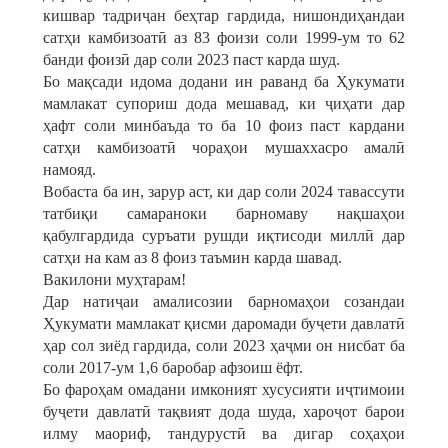
кишвар тадриҷан беҳтар гардида, нишондиҳандаи
сатҳи камбизоатӣ аз 83 фоизи соли 1999-ум то 62
банди фоизӣ дар соли 2023 паст карда шуд.
Бо мақсади идома додани ин раванд ба Ҳукумати
мамлакат супориш дода мешавад, ки ҷиҳати дар
ҳафт соли минбаъда то ба 10 фоиз паст кардани
сатҳи камбизоатӣ чораҳои мушаххасро амалӣ
намояд.
Вобаста ба ин, зарур аст, ки дар соли 2024 тавассути
татбиқи самараноки барномаву нақшаҳои
қабулгардида суръати рушди иқтисоди миллӣ дар
сатҳи на кам аз 8 фоиз таъмин карда шавад.
Вакилони муҳтарам!
Дар натиҷаи амалисозии барномаҳои созандаи
Ҳукумати мамлакат қисми даромади буҷети давлатӣ
ҳар сол зиёд гардида, соли 2023 ҳаҷми он нисбат ба
соли 2017-ум 1,6 баробар афзоиш ёфт.
Бо фароҳам омадани имконият хусусияти иҷтимоии
буҷети давлатӣ тақвият дода шуда, хароҷот барои
илму маориф, тандурустӣ ва дигар соҳаҳои