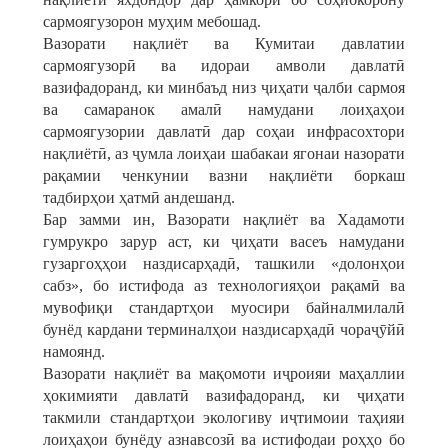
сармоягузорон муҳим мебошад.
Вазорати нақлиёт ва Кумитаи давлатии
сармоягузорӣ ва идораи амволи давлатӣ
вазифадоранд, ки минбаъд низ ҷиҳати ҷалби сармоя
ва самаранок амалӣ намудани лоиҳаҳои
сармоягузории давлатӣ дар соҳаи инфрасохтори
нақлиётӣ, аз ҷумла лоиҳаи шабакаи ягонаи назорати
рақамии ченкунии вазни нақлиёти боркаш
тадбирҳои ҳатмӣ андешанд.
Бар замми ин, Вазорати нақлиёт ва Хадамоти
гумрукро зарур аст, ки ҷиҳати васеъ намудани
гузаргоҳҳои наздисарҳадӣ, ташкили «долонҳои
сабз», бо истифода аз технологияҳои рақамӣ ва
мувофиқи стандартҳои муосири байналмилалӣ
бунёд кардани терминалҳои наздисарҳадӣ чораҷӯйӣ
намоянд.
Вазорати нақлиёт ва мақомоти иҷроияи маҳаллии
ҳокимияти давлатӣ вазифадоранд, ки ҷиҳати
такмили стандартҳои экологиву иҷтимоии таҳияи
лоиҳаҳои бунёду азнавсозӣ ва истифодаи роҳҳо бо