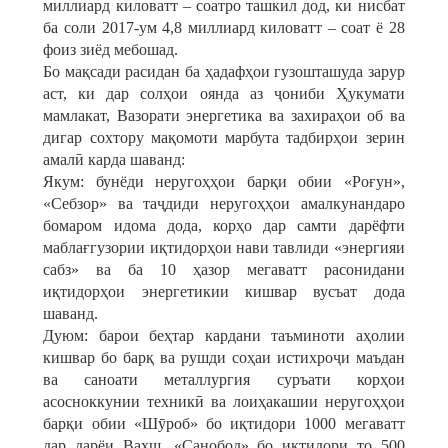
миллиард киловатт – соатро ташкил дод, ки нисбат
ба соли 2017-ум 4,8 миллиард киловатт – соат ё 28
фоиз зиёд мебошад.
Бо мақсади расидан ба ҳадафҳои гузошташуда зарур
аст, ки дар солҳои оянда аз ҷониби Ҳукумати
мамлакат, Вазорати энергетика ва захираҳои об ва
дигар сохтору мақомоти марбута тадбирҳои зерин
амалӣ карда шаванд:
Якум: бунёди неругоҳҳои барқи обии «Роғун»,
«Себзор» ва таҷдиди неругоҳҳои амалкунандаро
бомаром идома дода, корҳо дар самти дарёфти
маблағгузории иқтидорҳои нави тавлиди «энергияи
сабз» ва ба 10 ҳазор мегаватт расонидани
иқтидорҳои энергетикии кишвар вусъат дода
шаванд.
Дуюм: барои беҳтар кардани таъминоти аҳолии
кишвар бо барқ ва рушди соҳаи истихроҷи маъдан
ва саноати металлургия суръати корҳои
асосноккунии техникӣ ва лоиҳакашии неругоҳҳои
барқи обии «Шӯроб» бо иқтидори 1000 мегаватт
дар дарёи Вахш, «Санобод» бо иқтидори то 500