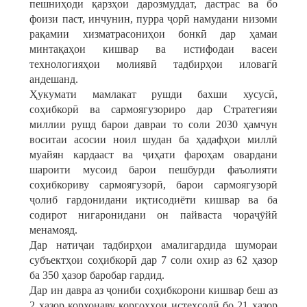
пешниҳоди қарзҳои дарозмуддат, дастрас ва бо
фоизи паст, инчунин, пурра ҷорӣ намудани низоми
рақамии хизматрасониҳои бонкӣ дар ҳамаи
минтақаҳои кишвар ва истифодаи васеи
технологияҳои молиявӣ тадбирҳои иловагӣ
андешанд.
Ҳукумати мамлакат рушди бахши хусусӣ,
соҳибкорӣ ва сармоягузориро дар Стратегияи
миллии рушд барои давраи то соли 2030 ҳамчун
воситаи асосии ноил шудан ба ҳадафҳои миллӣ
муайян кардааст ва ҷиҳати фароҳам овардани
шароити мусоид барои пешбурди фаъолияти
соҳибкориву сармоягузорӣ, барои сармоягузорӣ
ҷолиб гардонидани иқтисодиёти кишвар ва ба
содирот нигаронидани он пайваста чораҷӯйӣ
менамояд.
Дар натиҷаи тадбирҳои амалигардида шумораи
субъектҳои соҳибкорӣ дар 7 соли охир аз 62 ҳазор
ба 350 ҳазор баробар гардид.
Дар ин давра аз ҷониби соҳибкорони кишвар беш аз
2 ҳазор корхонаву коргоҳҳои истеҳсолӣ бо 21 ҳазор