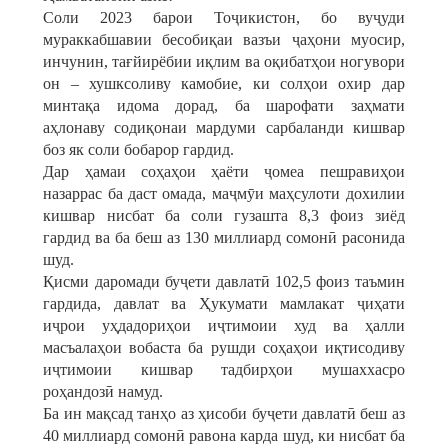
Соли 2023 барои Тоҷикистон, бо вуҷуди
мураккабшавии бесобиқаи вазъи ҷаҳони муосир,
инчунин, тағйирёбии иқлим ва оқибатҳои ногувори
он – хушксоливу камобие, ки солҳои охир дар
минтақа идома дорад, ба шарофати заҳмати
аҳлонаву содиқонаи мардуми сарбаланди кишвар
боз як соли бобарор гардид.
Дар ҳамаи соҳаҳои ҳаёти ҷомеа пешравиҳои
назаррас ба даст омада, маҷмӯи маҳсулоти дохилии
кишвар нисбат ба соли гузашта 8,3 фоиз зиёд
гардид ва ба беш аз 130 миллиард сомонӣ расонида
шуд.
Қисми даромади буҷети давлатӣ 102,5 фоиз таъмин
гардида, давлат ва Ҳукумати мамлакат ҷиҳати
иҷрои уҳдадориҳои иҷтимоии худ ва ҳалли
масъалаҳои вобаста ба рушди соҳаҳои иқтисодиву
иҷтимоии кишвар тадбирҳои мушаххасро
роҳандозӣ намуд.
Ба ин мақсад танҳо аз ҳисоби буҷети давлатӣ беш аз
40 миллиард сомонӣ равона карда шуд, ки нисбат ба