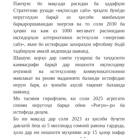
Панҷум: бо мақсади расидан ба ҳадафҳои
Стратегияи рушди «иқтисоди сабз» ҷиҳати бунёди
неругоҳҳои барқӣ аз ҳисоби манбаъҳои
барқароршавандаи энергия ва то соли 2030 ба
ҳаҷми на кам аз 1000 мегаватт расонидани
иқтидорҳои алтернативии истеҳсоли «энергияи
сабз», яъне бо истифодаи захираҳои офтобиву бодӣ
тадбирҳои амалӣ андешида шаванд.
Шашум: корҳо дар самти гузариш ба таҷҳизоти
каммасрафи барқӣ дар иншооти иқтисодиву
иҷтимоӣ ва истеҳсоливу коммуникатсионии
мамлакат ва риояи маданияти баланди истифодаи
неруи барқ аз ҷониби аҳолӣ тақвият бахшида
шаванд.
Мо тасмим гирифтаем, ки соли 2025 агрегати
сеюми неругоҳи барқи обии «Роғун»-ро ба
истифода диҳем.
Бо ин мақсад дар соли 2023 аз ҳисоби буҷети
давлатӣ беш аз 5 миллиард сомонӣ равона гардида,
ҳоло дар ин иншооти муҳимми аср 15 ҳазор нафар