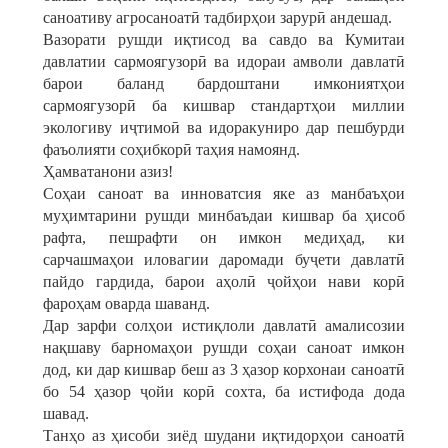
саноативу агросаноатӣ тадбирҳои зарурӣ андешад.
Вазорати рушди иқтисод ва савдо ва Кумитаи
давлатии сармоягузорӣ ва идораи амволи давлатӣ
барои баланд бардоштани имкониятҳои
сармоягузорӣ ба кишвар стандартҳои миллии
экологиву иҷтимоӣ ва идоракуниро дар пешбурди
фаъолияти соҳибкорӣ таҳия намоянд.
Ҳамватанони азиз!
Соҳаи саноат ва инноватсия яке аз манбаъҳои
муҳимтарини рушди минбаъдаи кишвар ба ҳисоб
рафта, пешрафти он имкон медиҳад, ки
сарчашмаҳои иловагии даромади буҷети давлатӣ
пайдо гардида, барои аҳолӣ ҷойҳои нави корӣ
фароҳам оварда шаванд.
Дар зарфи солҳои истиқлоли давлатӣ амалисозии
нақшаву барномаҳои рушди соҳаи саноат имкон
дод, ки дар кишвар беш аз 3 ҳазор корхонаи саноатӣ
бо 54 ҳазор ҷойи корӣ сохта, ба истифода дода
шавад.
Танҳо аз ҳисоби зиёд шудани иқтидорҳои саноатӣ