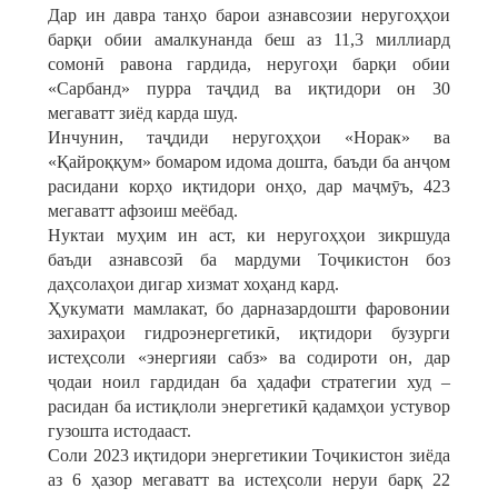
Дар ин давра танҳо барои азнавсозии неругоҳҳои
барқи обии амалкунанда беш аз 11,3 миллиард
сомонӣ равона гардида, неругоҳи барқи обии
«Сарбанд» пурра таҷдид ва иқтидори он 30
мегаватт зиёд карда шуд.
Инчунин, таҷдиди неругоҳҳои «Норак» ва
«Қайроққум» бомаром идома дошта, баъди ба анҷом
расидани корҳо иқтидори онҳо, дар маҷмӯъ, 423
мегаватт афзоиш меёбад.
Нуктаи муҳим ин аст, ки неругоҳҳои зикршуда
баъди азнавсозӣ ба мардуми Тоҷикистон боз
даҳсолаҳои дигар хизмат хоҳанд кард.
Ҳукумати мамлакат, бо дарназардошти фаровонии
захираҳои гидроэнергетикӣ, иқтидори бузурги
истеҳсоли «энергияи сабз» ва содироти он, дар
ҷодаи ноил гардидан ба ҳадафи стратегии худ –
расидан ба истиқлоли энергетикӣ қадамҳои устувор
гузошта истодааст.
Соли 2023 иқтидори энергетикии Тоҷикистон зиёда
аз 6 ҳазор мегаватт ва истеҳсоли неруи барқ 22