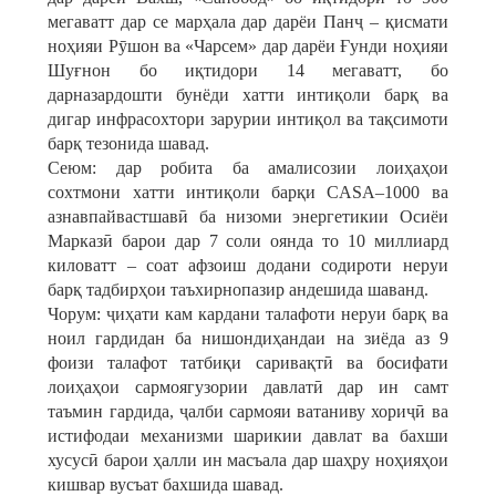
мегаватт дар се марҳала дар дарёи Панҷ – қисмати
ноҳияи Рӯшон ва «Чарсем» дар дарёи Ғунди ноҳияи
Шуғнон бо иқтидори 14 мегаватт, бо
дарназардошти бунёди хатти интиқоли барқ ва
дигар инфрасохтори зарурии интиқол ва тақсимоти
барқ тезонида шавад.
Сеюм: дар робита ба амалисозии лоиҳаҳои
сохтмони хатти интиқоли барқи CASA–1000 ва
азнавпайвастшавӣ ба низоми энергетикии Осиёи
Марказӣ барои дар 7 соли оянда то 10 миллиард
киловатт – соат афзоиш додани содироти неруи
барқ тадбирҳои таъхирнопазир андешида шаванд.
Чорум: ҷиҳати кам кардани талафоти неруи барқ ва
ноил гардидан ба нишондиҳандаи на зиёда аз 9
фоизи талафот татбиқи саривақтӣ ва босифати
лоиҳаҳои сармоягузории давлатӣ дар ин самт
таъмин гардида, ҷалби сармояи ватаниву хориҷӣ ва
истифодаи механизми шарикии давлат ва бахши
хусусӣ барои ҳалли ин масъала дар шаҳру ноҳияҳои
кишвар вусъат бахшида шавад.