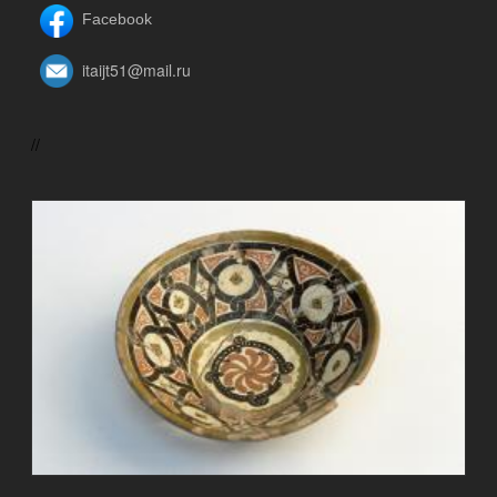
Facebook
itaijt51@mail.ru
//