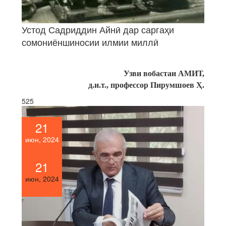
Устод Садриддин Айнӣ дар саргаҳи
сомониёншиносии илмии миллӣ
Узви вобастаи АМИТ,
д.и.т., профессор Пирумшоев Ҳ.
525
21
июн, 2024
21
июн, 2024