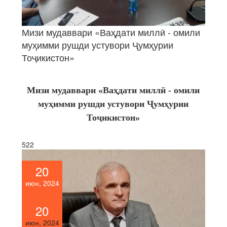
Мизи мудаввари «Ваҳдати миллӣ - омили
муҳимми рушди устувори Ҷумҳурии
Тоҷикистон»
Мизи мудаввари «Ваҳдати миллӣ - омили
муҳимми рушди устувори Ҷумҳурии
Тоҷикистон»
522
20
июн, 2024
20
июн, 2024