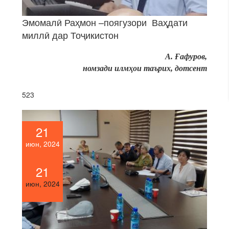
Эмомалӣ Раҳмон –поягузори Ваҳдати
миллӣ дар Тоҷикистон
А. Ғафуров,
номзади илмҳои таърих, дотсент
523
21
июн, 2024
21
июн, 2024