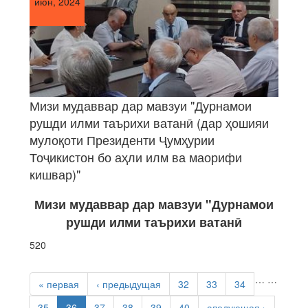
июн, 2024
Мизи мудаввар дар мавзуи "Дурнамои
рушди илми таърихи ватанӣ (дар ҳошияи
мулоқоти Президенти Ҷумҳурии
Тоҷикистон бо аҳли илм ва маорифи
кишвар)"
Мизи мудаввар дар мавзуи "
Дурнамои
рушди
илми
таърихи ватан
ӣ
520
СТРАНИЦЫ
…
…
« первая
‹ предыдущая
32
33
34
35
36
37
38
39
40
следующая ›