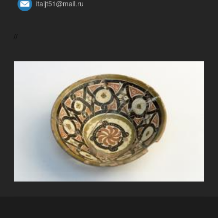
itaijt51@mail.ru
//