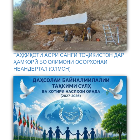
ТАҲҚИҚОТИ АСРИ САНГИ ТОҶИКИСТОН ДАР
ҲАМКОРӢ БО ОЛИМОНИ ОСОРХОНАИ
НЕАНДЕРТАЛ (ОЛМОН)