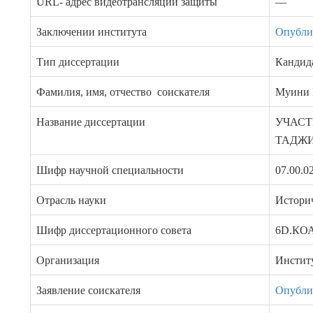
URL- адрес видеотрансляции защиты
—
Заключении института
Опублик
Тип диссертации
Кандид
Фамилия, имя, отчество соискателя
Муини 
Название диссертации
УЧАСТ
ТАДЖИ
Шифр научной специальности
07.00.0
Отрасль науки
Истори
Шифр диссертационного совета
6D.КОА
Организация
Инстит
Заявление соискателя
Опублик