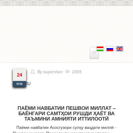
Перейти к основному содержанию
By
supervisor
2355
24
Язык
RU
янв
ПАЁМИ НАВБАТИИ ПЕШВОИ МИЛЛАТ –
БАЁНГАРИ САМТҲОИ РУШДИ ҲАЁТ ВА
ТАЪМИНИ АМНИЯТИ ИТТИЛООТӢ
Паёми навбатии Асосгузори сулҳу ваҳдати миллӣ -