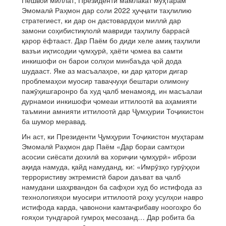
Пешвои миллат, Президенти мамлакат муҳтарам
Эмомалӣ Раҳмон дар соли 2022 ҳуҷҷати таҳлилию
стратегиест, ки дар он дастовардҳои миллӣ дар
замони соҳибистиқлолӣ мавриди таҳлилу баррасӣ
қарор ёфтааст. Дар Паём бо диди хеле амиқ таҳлили
вазъи иқтисодии ҷумҳурӣ, ҳаёти ҷомеа ва самти
инкишофи он барои солҳои минбаъда ҷой дода
шудааст. Яке аз масъалаҳое, ки дар қатори дигар
проблемаҳои муосир таваҷчуҳи бештари олимону
пажӯҳишгаронро ба худ ҷалб менамояд, ин масъалаи
дурнамои инкишофи ҷомеаи иттилоотӣ ва аҳамияти
таъмини амнияти иттилоотӣ дар Ҷумҳурии Тоҷикистон
ба шумор меравад.
Ин аст, ки Президенти Ҷумҳурии Тоҷикистон муҳтарам
Эмомалӣ Раҳмон дар Паём «Дар бораи самтҳои
асосии сиёсати дохилӣ ва хориҷии ҷумҳурӣ» ибрози
ақида намуда, қайд намуданд, ки: «Имрӯзҳо гурӯҳҳои
террористиву эктремистӣ барои даъват ва ҷалб
намудани шаҳрвандон ба сафҳои худ бо истифода аз
технологияҳои муосири иттилоотӣ роҳу усулҳои навро
истифода карда, ҷавонони камтаҷрибаву ноогоҳро бо
ғояҳои тундгароӣ гумроҳ месозанд… Дар робита ба