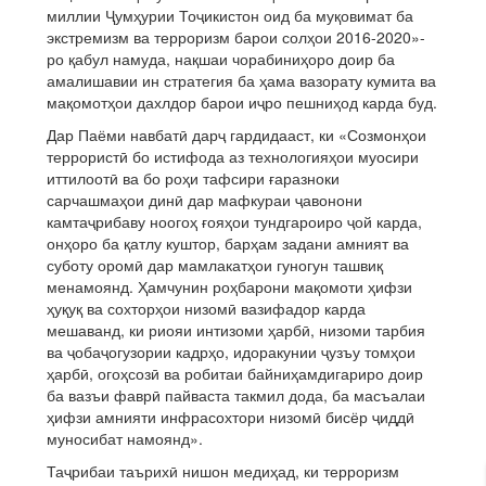
миллии Ҷумҳурии Тоҷикистон оид ба муқовимат ба
экстремизм ва терроризм барои солҳои 2016-2020»-
ро қабул намуда, нақшаи чорабиниҳоро доир ба
амалишавии ин стратегия ба ҳама вазорату кумита ва
мақомотҳои дахлдор барои иҷро пешниҳод карда буд.
Дар Паёми навбатӣ дарҷ гардидааст, ки «Созмонҳои
террористӣ бо истифода аз технологияҳои муосири
иттилоотӣ ва бо роҳи тафсири ғаразноки
сарчашмаҳои динӣ дар мафкураи ҷавонони
камтаҷрибаву ноогоҳ ғояҳои тундгароиро ҷой карда,
онҳоро ба қатлу куштор, барҳам задани амният ва
суботу оромӣ дар мамлакатҳои гуногун ташвиқ
менамоянд. Ҳамчунин роҳбарони мақомоти ҳифзи
ҳуқуқ ва сохторҳои низомӣ вазифадор карда
мешаванд, ки риояи интизоми ҳарбӣ, низоми тарбия
ва ҷобаҷогузории кадрҳо, идоракунии ҷузъу томҳои
ҳарбӣ, огоҳсозӣ ва робитаи байниҳамдигариро доир
ба вазъи фаврӣ пайваста такмил дода, ба масъалаи
ҳифзи амнияти инфрасохтори низомӣ бисёр ҷиддӣ
муносибат намоянд».
Таҷрибаи таърихӣ нишон медиҳад, ки терроризм