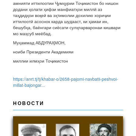
амнияти иттилоотии Ҷумҳурии Тоҷикистон бо нишон
додани ҳолати ҳифзи манфиатҳои миллӣ аз
таҳдидҳои воқеӣ ва эҳтимолии дохилию хориҷии
иттилоотӣ асоснок карда шудааст, ки ҳамаи ин,
бешубҳа, баёнгари сиёсати сулҳпарваронаи кишвари
мо маҳсуб меёбад.
Муҳаммад АБДУРАҲМОН,
ноиби Президенти Академияи
миллии илмҳои Тоҷикистон
https://anrt.tj/tj/khabar-o/2658-pajomi-navbatii-peshvoi-
millat-bajongar...
НОВОСТИ