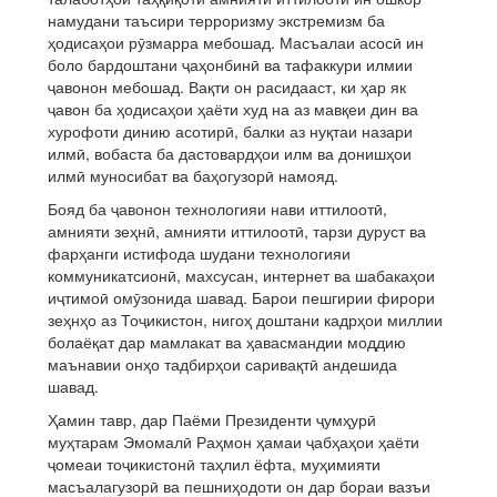
намудани таъсири терроризму экстремизм ба
ҳодисаҳои рӯзмарра мебошад. Масъалаи асосӣ ин
боло бардоштани ҷаҳонбинӣ ва тафаккури илмии
ҷавонон мебошад. Вақти он расидааст, ки ҳар як
ҷавон ба ҳодисаҳои ҳаёти худ на аз мавқеи дин ва
хурофоти динию асотирӣ, балки аз нуқтаи назари
илмӣ, вобаста ба дастовардҳои илм ва донишҳои
илмӣ муносибат ва баҳогузорӣ намояд.
Бояд ба ҷавонон технологияи нави иттилоотӣ,
амнияти зеҳнӣ, амнияти иттилоотӣ, тарзи дуруст ва
фарҳанги истифода шудани технологияи
коммуникатсионӣ, махсусан, интернет ва шабакаҳои
иҷтимоӣ омӯзонида шавад. Барои пешгирии фирори
зеҳнҳо аз Тоҷикистон, нигоҳ доштани кадрҳои миллии
болаёқат дар мамлакат ва ҳавасмандии моддию
маънавии онҳо тадбирҳои саривақтӣ андешида
шавад.
Ҳамин тавр, дар Паёми Президенти ҷумҳурӣ
муҳтарам Эмомалӣ Раҳмон ҳамаи ҷабҳаҳои ҳаёти
ҷомеаи тоҷикистонӣ таҳлил ёфта, муҳимияти
масъалагузорӣ ва пешниҳодоти он дар бораи вазъи