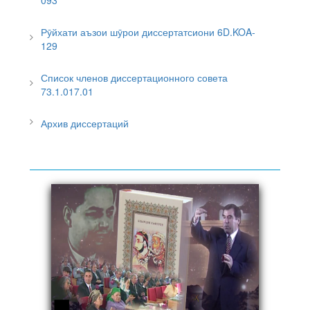
Рӯйхати аъзои шӯрои диссертатсиони 6D.KOA-
129
Список членов диссертационного совета
73.1.017.01
Архив диссертаций