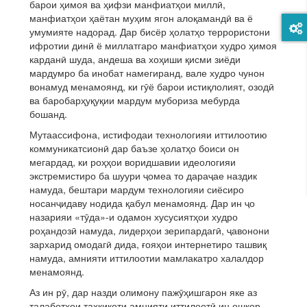
барои ҳимоя ва ҳифзи манфиатҳои миллӣ,
манфиатҳои ҳаётан муҳим ягон алоқамандӣ ва ё
умумияте надорад. Дар бисёр ҳолатҳо террористони
ифротии динӣ ё миллатгаро манфиатҳои худро ҳимоя
карданӣ шуда, андеша ва хоҳиши қисми зиёди
мардумро ба инобат намегиранд, вале худро чунон
вонамуд менамоянд, ки гӯё барои истиқлолият, озодӣ
ва баробарҳуқуқии мардум мубориза мебурда
бошанд.
Мутаассифона, истифодаи технологияи иттилоотию
коммуникатсионӣ дар баъзе ҳолатҳо боиси он
мегардад, ки роҳҳои воридшавии идеологияи
экстремистиро ба шуури ҷомеа то дараҷае наздик
намуда, бештари мардум технологияи сиёсиро
носанҷидаву нодида қабул менамоянд. Дар ин ҷо
назарияи «тӯда»-и одамон хусусиятҳои худро
роҳандозӣ намуда, лидерҳои зерипардагӣ, ҷавонони
зархарид омодагӣ дида, ғояҳои интернетиро ташвиқ
намуда, амнияти иттилоотии мамлакатро халалдор
менамоянд.
Аз ин рӯ, дар назди олимону пажӯҳишгарон яке аз
талаботҳои таҳқиқоти амнияти иттилоотӣ ин ошкор