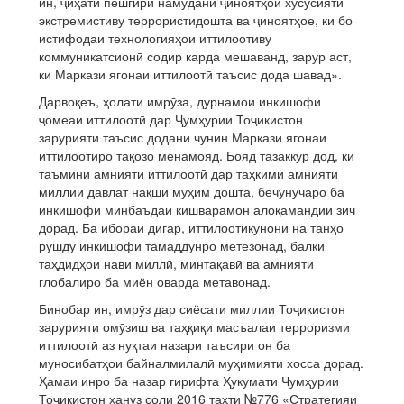
ин, ҷиҳати пешгирӣ намудани ҷиноятҳои хусусияти
экстремистиву террористидошта ва ҷиноятҳое, ки бо
истифодаи технологияҳои иттилоотиву
коммуникатсионӣ содир карда мешаванд, зарур аст,
ки Маркази ягонаи иттилоотӣ таъсис дода шавад».
Дарвоқеъ, ҳолати имрӯза, дурнамои инкишофи
ҷомеаи иттилоотӣ дар Ҷумҳурии Тоҷикистон
зарурияти таъсис додани чунин Маркази ягонаи
иттилоотиро тақозо менамояд. Бояд тазаккур дод, ки
таъмини амнияти иттилоотӣ дар таҳкими амнияти
миллии давлат нақши муҳим дошта, бечунучаро ба
инкишофи минбаъдаи кишварамон алоқамандии зич
дорад. Ба ибораи дигар, иттилоотикунонӣ на танҳо
рушду инкишофи тамаддунро метезонад, балки
таҳдидҳои нави миллӣ, минтақавӣ ва амнияти
глобалиро ба миён оварда метавонад.
Бинобар ин, имрӯз дар сиёсати миллии Тоҷикистон
зарурияти омӯзиш ва таҳқиқи масъалаи терроризми
иттилоотӣ аз нуқтаи назари таъсири он ба
муносибатҳои байналмилалӣ муҳимияти хосса дорад.
Ҳамаи инро ба назар гирифта Ҳукумати Ҷумҳурии
Тоҷикистон ҳануз соли 2016 таҳти №776 «Стратегияи