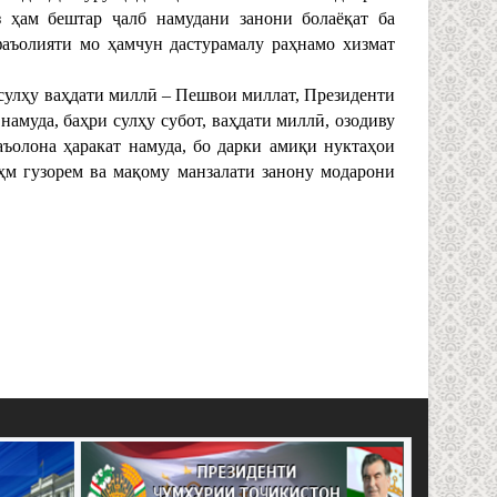
з ҳам бештар ҷалб намудани занони болаёқат ба
аъолияти мо ҳамчун дастурамалу раҳнамо хизмат
улҳу ваҳдати миллӣ – Пешвои миллат, Президенти
муда, баҳри сулҳу субот, ваҳдати миллӣ, озодиву
ъолона ҳаракат намуда, бо дарки амиқи нуктаҳои
м гузорем ва мақому манзалати занону модарони