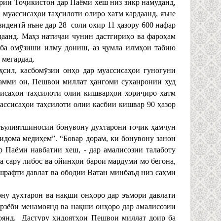
рии Тоҷикистон дар Паёми хеш низ зикр намуданд,
 муассисаҳои таҳсилоти олиро хатм кардаанд, яъне
идентӣ яъне дар 28 соли охир 11 ҳазору 600 нафар
даанд. Маҳз натиҷаи чунин дастгириҳо ва фароҳам
 ба омӯзиши илму дониш, аз ҷумла илмҳои табию
 мегардад.
сил, касбомӯзии онҳо дар муассисаҳои гуногуни
замми он, Пешвои миллат ҳангоми суханронии худ
ссисаҳои таҳсилоти олии кишварҳои хориҷиро хатм
ассисаҳои таҳсилоти олии касбии кишвар 90 ҳазор
асъулиятшиносии бонувону духтарони тоҷик ҳамчун
идома медиҳем”. “Бовар дорам, ки бонувону занон
р Паёми навбатии хеш, - дар амалисозии талаботу
а сару либос ва ойинҳои барои мардуми мо бегона,
ешрафти давлат ва ободии Ватан минбаъд низ саҳми
ну духтарон ва нақши онҳоро дар эъмори давлати
арзёбӣ менамоянд ва нақши онҳоро дар амалисозии
оянд. Дастуру ҳидоятҳои Пешвои миллат доир ба