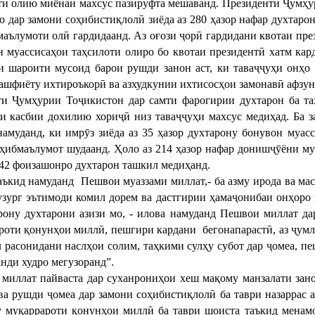
ти олию миёнаи махсус пазируфта мешаванд. Президенти Ҷумҳу
о дар замони соҳибистиқлолӣ зиёда аз 280 ҳазор нафар духтарон
маълумоти олӣ гардидаанд. Аз оғози ҷорӣ гардидани квотаи през
н муассисаҳои таҳсилоти олиро бо квотаи президентӣ хатм кар
и шароити мусоид барои рушди занон аст, ки таваҷҷуҳи онҳо
кашфиёту ихтироъкорӣ ва азхудкунии ихтисосҳои замонавӣ афзун
и Ҷумҳурии Тоҷикистон дар самти фарогирии духтарон ба таҳ
и касбии дохилию хориҷӣ низ таваҷҷуҳи махсус медиҳад. Ба 
намуданд, ки имрӯз зиёда аз 35 ҳазор духтарону бонувон муа
оҳибмаълумот шудаанд. Ҳоло аз 214 ҳазор нафар донишҷӯёни му
 42 фоизашонро духтарон ташкил медиҳанд.
таъкид намуданд Пешвои муаззами миллат,- ба азму ирода ва м
узург эътимоди комил дорем ва дастгирии ҳамаҷонибаи онҳоро 
рону духтарони азизи мо, - илова намуданд Пешвои миллат да
роти қонунҳои миллӣ, пешгири кардани бегонапарастӣ, аз ҷумл
л расонидани наслҳои солим, таҳкими сулҳу субот дар ҷомеа, п
нди худро мегузоранд”.
миллат пайваста дар суханрониҳои хеш мақому манзалати зано
ва рушди ҷомеа дар замони соҳибистиқлолӣ ба таври назаррас 
у муқаррароти қонунҳои миллӣ ба таври шоиста таъкид менам