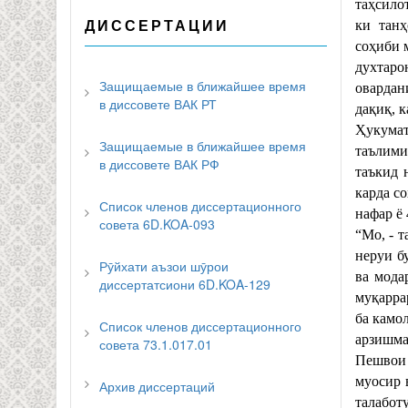
таҳсило
ДИССЕРТАЦИИ
ки танҳ
соҳиби 
духтаро
Защищаемые в ближайшее время
овардан
в диссовете ВАК РТ
дақиқ, 
Ҳукумат
Защищаемые в ближайшее время
таълими
в диссовете ВАК РФ
таъкид 
карда с
Список членов диссертационного
нафар ё
совета 6D.KOA-093
“Мо, - 
неруи б
Рӯйхати аъзои шӯрои
ва мода
диссертатсиони 6D.KOA-129
муқарра
ба камо
Список членов диссертационного
арзишма
совета 73.1.017.01
Пешвои 
муосир 
Архив диссертаций
талабот