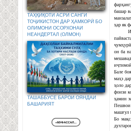
фарҳанг
башар в
ТАҲҚИҚОТИ АСРИ САНГИ
манзала
ТОҶИКИСТОН ДАР ҲАМКОРӢ БО
ҳар як 
ОЛИМОНИ ОСОРХОНАИ
Имрӯз, 
НЕАНДЕРТАЛ (ОЛМОН)
пайваст
ҷумҳурӣ
он ба н
мешавад
иҷтимоӣ
Бале бо
маҳз да
ҳоло да
фоизи к
ТАШАББУСЕ БАРОИ ОЯНДАИ
ҳамин х
БАШАРИЯТ
Пешвои 
машғул 
Бо мақс
+МУФАССАЛ...
духтаро