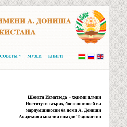
 СОВЕТЫ
МУЗЕИ
КНИГИ
Шоиста Исматзода - ходими илмии
ути таърих, бостоншинос
ӣ
ва
думшиносии
ба
номи
А
.
Дониши
яи миллии илм
ҳ
ои
То
ҷ
икистон