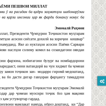
ПАЁМИ ПЕШВОИ МИЛЛАТ
оми ӯ ва расидан ба қадри заҳматҳои шабонарӯзии
 ва қарзи инсонии ҳар як фарди бонангу номус ба
Эмомалӣ Раҳмон
иллат, Президенти Ҷумҳурии Тоҷикистон муҳтарам
мтҳои асосии сиёсати дохилӣ ва хориҷии кишвар”
намуданд. Яке аз нуктаҳои асосии Паёми Сарвари
ияи наслҳои солиму комил ва созандагони ояндаи
они фарзона, нобиғагони бузург ва номбардорони
аридааст, оини ватандорӣ ва чун хидмат ба ҷомеаи
вру замон тоҷикон зан- модарро гиромӣ медоштанд,
 ва бо дасти дигар гавҳораи фарҳангу тамаддуни
Президенти Ҷумҳурии Тоҷикистон муҳтарам Эмомалӣ
дар дар ҷомеаи муосири тоҷик боз ҳам мақоми
 ҳам устувортар гардад.
бонувони мамлакат намуда, иброз доштанд, ки “Дар