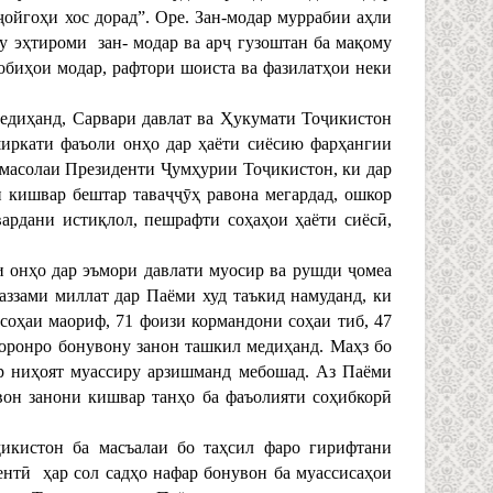
ойгоҳи хос дорад”. Оре. Зан-модар муррабии аҳли
у эҳтироми зан- модар ва арҷ гузоштан ба мақому
хобиҳои модар, рафтори шоиста ва фазилатҳои неки
иҳанд, Сарвари давлат ва Ҳукумати Тоҷикистон
иркати фаъоли онҳо дар ҳаёти сиёсию фарҳангии
амасолаи Президенти Ҷумҳурии Тоҷикистон, ки дар
и кишвар бештар таваҷҷӯҳ равона мегардад, ошкор
ардани истиқлол, пешрафти соҳаҳои ҳаёти сиёсӣ,
и онҳо дар эъмори давлати муосир ва рушди ҷомеа
аззами миллат дар Паёми худ таъкид намуданд, ки
соҳаи маориф, 71 фоизи кормандони соҳаи тиб, 47
коронро бонувону занон ташкил медиҳанд. Маҳз бо
р ниҳоят муассиру арзишманд мебошад. Аз Паёми
вон занони кишвар танҳо ба фаъолияти соҳибкорӣ
икистон ба масъалаи бо таҳсил фаро гирифтани
ентӣ ҳар сол садҳо нафар бонувон ба муассисаҳои