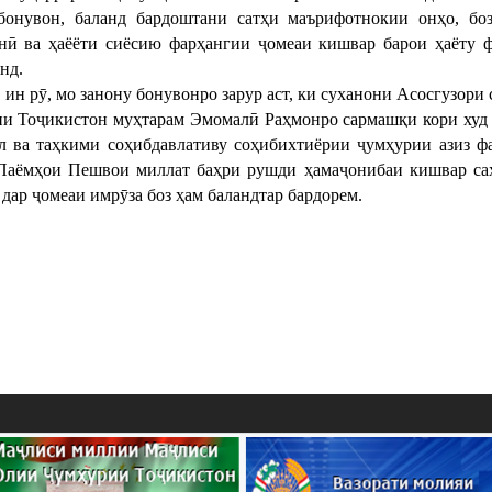
бонувон, баланд бардоштани сатҳи маърифотнокии онҳо, бо
нӣ ва ҳаёёти сиёсию фарҳангии ҷомеаи кишвар барои ҳаёту ф
нд.
ӯ, мо занону бонувонро зарур аст, ки суханони Асосгузори с
и Тоҷикистон муҳтарам Эмомалӣ Раҳмонро сармашқи кори худ на
л ва таҳкими соҳибдавлативу соҳибихтиёрии ҷумҳурии азиз фа
Паёмҳои Пешвои миллат баҳри рушди ҳамаҷонибаи кишвар саҳ
 дар ҷомеаи имрӯза боз ҳам баландтар бардорем.