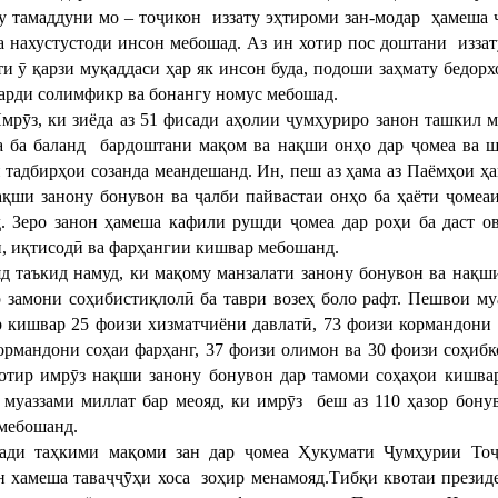
у тамаддуни мо – тоҷикон иззату эҳтироми зан-модар ҳамеша ҷ
а нахустустоди инсон мебошад. Аз ин хотир пос доштани иззат
ти ӯ қарзи муқаддаси ҳар як инсон буда, подоши заҳмату бедор
фарди солимфикр ва бонангу номус мебошад.
ки зиёда аз 51 фисади аҳолии ҷумҳуриро занон ташкил мед
а ба баланд бардоштани мақом ва нақши онҳо дар ҷомеа ва ш
 тадбирҳои созанда меандешанд. Ин, пеш аз ҳама аз Паёмҳои ҳ
ақши занону бонувон ва ҷалби пайвастаи онҳо ба ҳаёти ҷомеа
. Зеро занон ҳамеша кафили рушди ҷомеа дар роҳи ба даст ов
, иқтисодӣ ва фарҳангии кишвар мебошанд.
яд таъкид намуд, ки мақому манзалати занону бонувон ва нақш
р замони соҳибистиқлолӣ ба таври возеҳ боло рафт. Пешвои му
р кишвар 25 фоизи хизматчиёни давлатӣ, 73 фоизи кормандони 
ормандони соҳаи фарҳанг, 37 фоизи олимон ва 30 фоизи соҳиб
отир имрӯз нақши занону бонувон дар тамоми соҳаҳои кишва
муаззами миллат бар меояд, ки имрӯз беш аз 110 ҳазор бону
мебошанд.
ади таҳкими мақоми зан дар ҷомеа Ҳукумати Ҷумҳурии Тоҷ
н хамеша таваҷҷӯҳи хоса зоҳир менамояд.Тибқи квотаи презид