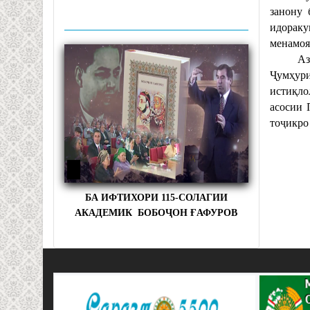
занону 
идораку
менамоя
Аз ин р
Ҷумҳури
истиқло
асосии 
тоҷикро
БА ИФТИХОРИ 115-СОЛАГИИ
АКАДЕМИК БОБОҶОН ҒАФУРОВ