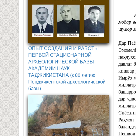
модар в
шумор м
Дар Паё
ОПЫТ СОЗДАНИЯ И РАБОТЫ
Эмомалӣ
ПЕРВОЙ СТАЦИОНАРНОЙ
паҳлуҳо
АРХЕОЛОГИЧЕСКОЙ БАЗЫ
давлат 
АКАДЕМИИ НАУК
кишвар 
ТАДЖИКИСТАНА (к 80 летию
Имрӯз м
Пенджикентской археологической
миллатр
базы)
башарро
дар ҷав
миллатр
Сиёсати
Раҳмон 
баландт
Пешвои 