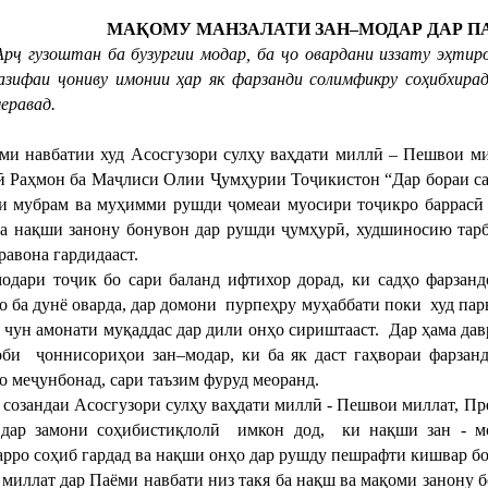
МАҚОМУ МАНЗАЛАТИ ЗАН–МОДАР ДАР 
Арҷ гузоштан ба бузургии модар, ба ҷо овардани иззату эҳтир
азифаи ҷониву имонии ҳар як фарзанди солимфикру соҳибхирад
еравад.
ми навбатии худ Асосгузори сулҳу ваҳдати миллӣ – Пешвои м
 Раҳмон ба Маҷлиси Олии Ҷумҳурии Тоҷикистон “Дар бораи са
и мубрам ва муҳимми рушди ҷомеаи муосири тоҷикро баррасӣ 
ба нақши занону бонувон дар рушди ҷумҳурӣ, худшиносию тарб
равона гардидааст.
одари тоҷик бо сари баланд ифтихор дорад, ки садҳо фарзанд
о ба дунё оварда, дар домони пурпеҳру муҳаббати поки худ парв
 чун амонати муқаддас дар дили онҳо сириштааст. Дар ҳама да
оби ҷоннисориҳои зан–модар, ки ба як даст гаҳвораи фарзанд
о меҷунбонад, сари таъзим фуруд меоранд.
 созандаи Асосгузори сулҳу ваҳдати миллӣ - Пешвои миллат, 
дар замони соҳибистиқлолӣ имкон дод, ки нақши зан - мо
арро соҳиб гардад ва нақши онҳо дар рушду пешрафти кишвар боз
миллат дар Паёми навбати низ такя ба нақш ва мақоми занону 