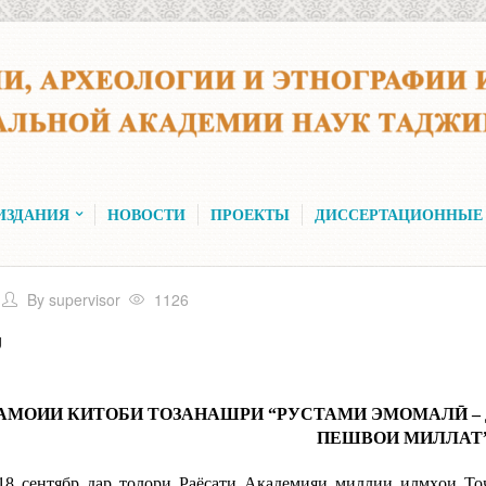
ИЗДАНИЯ
НОВОСТИ
ПРОЕКТЫ
ДИССЕРТАЦИОННЫЕ
By
supervisor
1126
U
АМОИИ КИТОБИ ТОЗАНАШРИ “РУСТАМИ ЭМОМАЛӢ –
ПЕШВОИ МИЛЛАТ
18 сентябр дар толори Раёсати Академияи миллии илмҳои Т