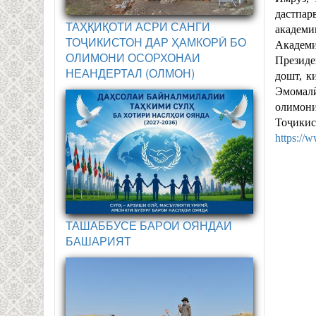
дастпар
ТАҲҚИҚОТИ АСРИ САНГИ
академи
ТОҶИКИСТОН ДАР ҲАМКОРӢ БО
Академи
ОЛИМОНИ ОСОРХОНАИ
Президе
НЕАНДЕРТАЛ (ОЛМОН)
дошт, к
Эмомалӣ
олимони
Тоҷикис
https://w
ТАШАББУСЕ БАРОИ ОЯНДАИ
БАШАРИЯТ