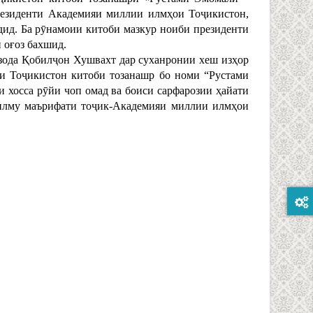
резиденти Академияи миллии илмҳои Тоҷикистон,
дид. Ба рӯнамоии китоби мазкур ноиби президенти
оғоз бахшид.
ода Қобилҷон Хушвахт дар суханронии хеш изҳор
и Тоҷикистон китоби тозанашр бо номи “Рустами
 хосса рӯйи чоп омад ва боиси сарфарозии ҳайати
 илму маърифати тоҷик-Академияи миллии илмҳои