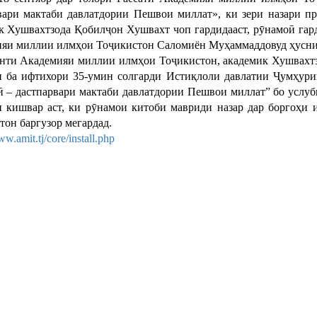
вари мактаби давлатдории Пешвои миллат», ки зери назари п
к Хушвахтзода Қобилҷон Хушвахт чоп гардидааст, рӯнамоӣ гар
яи миллии илмҳои Тоҷикистон Саломиён Муҳаммаддовуд ҳусни 
нти Академияи миллии илмҳои Тоҷикистон, академик Хушвахтз
и ба ифтихори 35-умин солгарди Истиқлоли давлатии Ҷумҳури
 – дастпарвари мактаби давлатдории Пешвои миллат” бо услуби
 кишвар аст, ки рӯнамои китоби мавриди назар дар боргоҳи
тон баргузор мегардад.
ww.amit.tj/core/install.php