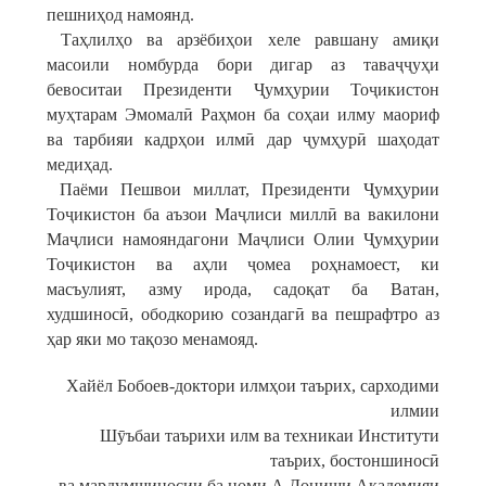
пешниҳод намоянд.
Таҳлилҳо ва арзёбиҳои хеле равшану амиқи
масоили номбурда бори дигар аз таваҷҷуҳи
бевоситаи Президенти Ҷумҳурии Тоҷикистон
муҳтарам Эмомалӣ Раҳмон ба соҳаи илму маориф
ва тарбияи кадрҳои илмӣ дар ҷумҳурӣ шаҳодат
медиҳад.
Паёми Пешвои миллат, Президенти Ҷумҳурии
Тоҷикистон ба аъзои Маҷлиси миллӣ ва вакилони
Маҷлиси намояндагони Маҷлиси Олии Ҷумҳурии
Тоҷикистон ва аҳли ҷомеа роҳнамоест, ки
масъулият, азму ирода, садоқат ба Ватан,
худшиносӣ, ободкорию созандагӣ ва пешрафтро аз
ҳар яки мо тақозо менамояд.
Хайёл Бобоев-доктори илмҳои таърих, сарходими
илмии
Шӯъбаи таърихи илм ва техникаи Институти
таърих, бостоншиносӣ
ва мардумшиносии ба номи А.Дониши Академияи