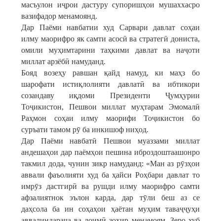
масъулон иҷрои дастуру супоришҳои мушаххасро
вазифадор менамоянд.
Дар Паёми навбатии худ Сарвари давлат соҳаи
илму маорифро як самти асосӣ ва стратегӣ дониста,
омили муҳимтарини таҳкими давлат ва наҷоти
миллат арзёбӣ намуданд.
Бояд возеҳу равшан қайд намуд, ки маҳз бо
шарофати истиқлолияти давлатӣ ва ибтикори
созандаву иқдоми Президенти Ҷумҳурии
Тоҷикистон, Пешвои миллат муҳтарам Эмомалӣ
Раҳмон соҳаи илму маорифи Тоҷикистон бо
суръати тамом рӯ ба инкишоф ниҳод.
Дар Паёми навбатӣ Пешвои муаззами миллат
андешаҳои дар паёмҳои пешина иброздоштаашонро
такмил дода, чунин зикр намуданд: «Ман аз рӯзҳои
аввали фаъолияти худ ба ҳайси Роҳбари давлат то
имрӯз дастгирӣ ва рушди илму маорифро самти
афзалиятнок эълон карда, дар тӯли беш аз се
даҳсола ба ин соҳаҳои ҳаётан муҳим таваҷҷуҳи
аввалиндараҷа ва доимӣ зоҳир менамоям. Зеро хуб