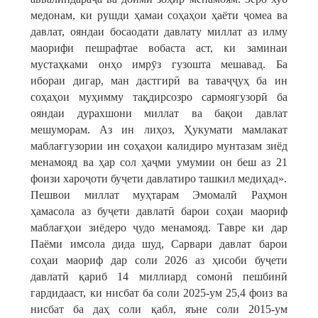
медонам, ки рушди ҳамаи соҳаҳои ҳаёти ҷомеа ва
давлат, ояндаи босаодати давлату миллат аз илму
маорифи пешрафтае вобаста аст, ки заминаи
мустаҳками онҳо имрӯз гузошта мешавад. Ба
ибораи дигар, ман дастгирӣ ва таваҷҷуҳ ба ин
соҳаҳои муҳимму тақдирсозро сармоягузорӣ ба
ояндаи дурахшони миллат ва бақои давлат
мешуморам. Аз ин лиҳоз, Ҳукумати мамлакат
маблағгузории ин соҳаҳои калидиро мунтазам зиёд
менамояд ва ҳар сол ҳаҷми умумии он беш аз 21
фоизи хароҷоти буҷети давлатиро ташкил медиҳад».
Пешвои миллат муҳтарам Эмомалӣ Раҳмон
ҳамасола аз буҷети давлатӣ барои соҳаи маориф
маблағҳои зиёдеро ҷудо менамояд. Тавре ки дар
Паёми имсола дида шуд, Сарвари давлат барои
соҳаи маориф дар соли 2026 аз ҳисоби буҷети
давлатӣ қариб 14 миллиард сомонӣ пешбинӣ
гардидааст, ки нисбат ба соли 2025-ум 25,4 фоиз ва
нисбат ба даҳ соли қабл, яъне соли 2015-ум