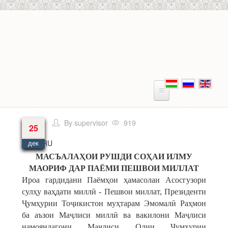
Перейти к основному содержанию
By
supervisor
919
25
Язык
RU
дек
МАСЪАЛАҲОИ РУШДИ СОҲАИ ИЛМУ
МАОРИФ ДАР ПАЁМИ ПЕШВОИ МИЛЛАТ
Ироа гардидани Паёмҳои ҳамасолаи Асосгузори
сулҳу ваҳдати миллӣ - Пешвои миллат, Президенти
Ҷумҳурии Тоҷикистон муҳтарам Эмомалӣ Раҳмон
ба аъзои Маҷлиси миллӣ ва вакилони Маҷлиси
намояндагони Маҷлиси Олии Ҷумҳурии