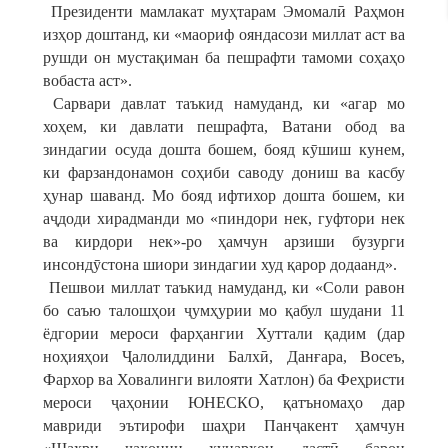
Президенти мамлакат муҳтарам Эмомалӣ Раҳмон
изҳор доштанд, ки «маориф ояндасози миллат аст ва
рушди он мустақиман ба пешрафти тамоми соҳаҳо
вобаста аст».
Сарвари давлат таъкид намуданд, ки «агар мо
хоҳем, ки давлати пешрафта, Ватани обод ва
зиндагии осуда дошта бошем, бояд кӯшиш кунем,
ки фарзандонамон соҳиби саводу дониш ва касбу
ҳунар шаванд. Мо бояд ифтихор дошта бошем, ки
аҷдоди хирадманди мо «пиндори нек, гуфтори нек
ва кирдори нек»-ро ҳамчун арзиши бузурги
инсондӯстона шиори зиндагии худ қарор додаанд».
Пешвои миллат таъкид намуданд, ки «Соли равон
бо саъю талошҳои ҷумҳурии мо қабул шудани 11
ёдгории мероси фарҳангии Хуттали қадим (дар
ноҳияҳои Ҷалолиддини Балхӣ, Данғара, Восеъ,
Фархор ва Ховалинги вилояти Хатлон) ба Феҳристи
мероси ҷаҳонии ЮНЕСКО, қатъномаҳо дар
мавриди эътирофи шаҳри Панҷакент ҳамчун