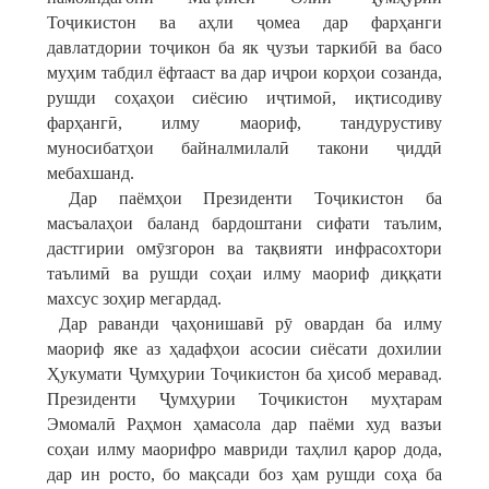
Тоҷикистон ва аҳли ҷомеа дар фарҳанги
давлатдории тоҷикон ба як ҷузъи таркибӣ ва басо
муҳим табдил ёфтааст ва дар иҷрои корҳои созанда,
рушди соҳаҳои сиёсию иҷтимоӣ, иқтисодиву
фарҳангӣ, илму маориф, тандурустиву
муносибатҳои байналмилалӣ такони ҷиддӣ
мебахшанд.
Дар паёмҳои Президенти Тоҷикистон ба
масъалаҳои баланд бардоштани сифати таълим,
дастгирии омӯзгорон ва тақвияти инфрасохтори
таълимӣ ва рушди соҳаи илму маориф диққати
махсус зоҳир мегардад.
Дар раванди ҷаҳонишавӣ рӯ овардан ба илму
маориф яке аз ҳадафҳои асосии сиёсати дохилии
Ҳукумати Ҷумҳурии Тоҷикистон ба ҳисоб меравад.
Президенти Ҷумҳурии Тоҷикистон муҳтарам
Эмомалӣ Раҳмон ҳамасола дар паёми худ вазъи
соҳаи илму маорифро мавриди таҳлил қарор дода,
дар ин росто, бо мақсади боз ҳам рушди соҳа ба