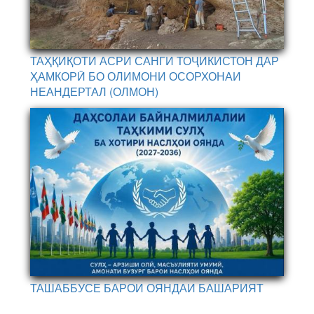
ТАҲҚИҚОТИ АСРИ САНГИ ТОҶИКИСТОН ДАР
ҲАМКОРӢ БО ОЛИМОНИ ОСОРХОНАИ
НЕАНДЕРТАЛ (ОЛМОН)
ТАШАББУСЕ БАРОИ ОЯНДАИ БАШАРИЯТ