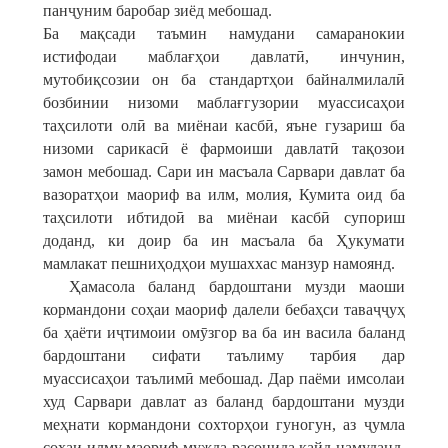
панҷуним баробар зиёд мебошад.
Ба мақсади таъмин намудани самаранокии
истифодаи маблағҳои давлатӣ, инчунин,
мутобиқсозии он ба стандартҳои байналмилалӣ
бозбинии низоми маблағгузории муассисаҳои
таҳсилоти олӣ ва миёнаи касбӣ, яъне гузариш ба
низоми сарикасӣ ё фармоиши давлатӣ тақозои
замон мебошад. Сари ин масъала Сарвари давлат ба
вазоратҳои маориф ва илм, молия, Кумита оид ба
таҳсилоти ибтидоӣ ва миёнаи касбӣ супориш
доданд, ки доир ба ин масъала ба Ҳукумати
мамлакат пешниҳодҳои мушаххас манзур намоянд.
Ҳамасола баланд бардоштани музди маоши
кормандони соҳаи маориф далели бебаҳси таваҷҷуҳ
ба ҳаёти иҷтимоии омӯзгор ва ба ин васила баланд
бардоштани сифати таълиму тарбия дар
муассисаҳои таълимӣ мебошад. Дар паёми имсолаи
худ Сарвари давлат аз баланд бардоштани музди
меҳнати кормандони сохторҳои гуногун, аз ҷумла
соҳаи илму маориф мужда расонида қайд намуданд,