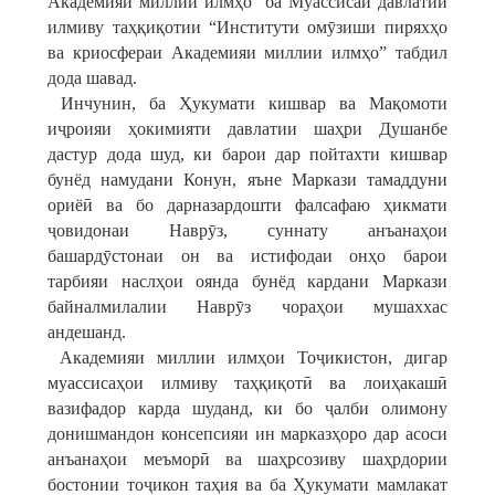
Академияи миллии илмҳо” ба Муассисаи давлатии
илмиву таҳқиқотии “Институти омӯзиши пиряхҳо
ва криосфераи Академияи миллии илмҳо” табдил
дода шавад.
Инчунин, ба Ҳукумати кишвар ва Мақомоти
иҷроияи ҳокимияти давлатии шаҳри Душанбе
дастур дода шуд, ки барои дар пойтахти кишвар
бунёд намудани Конун, яъне Маркази тамаддуни
ориёӣ ва бо дарназардошти фалсафаю ҳикмати
ҷовидонаи Наврӯз, суннату анъанаҳои
башардӯстонаи он ва истифодаи онҳо барои
тарбияи наслҳои оянда бунёд кардани Маркази
байналмилалии Наврӯз чораҳои мушаххас
андешанд.
Академияи миллии илмҳои Тоҷикистон, дигар
муассисаҳои илмиву таҳқиқотӣ ва лоиҳакашӣ
вазифадор карда шуданд, ки бо ҷалби олимону
донишмандон консепсияи ин марказҳоро дар асоси
анъанаҳои меъморӣ ва шаҳрсозиву шаҳрдории
бостонии тоҷикон таҳия ва ба Ҳукумати мамлакат