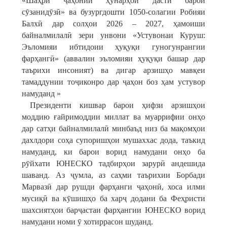
«Шаҳри ҷаҳонии ҳунарҳои дастӣ барои
сӯзанидӯзӣ» ва бузургдошти 1050-солагии Робияи
Балхӣ дар солҳои 2026 – 2027, ҳамоиши
байналмилалӣ зери унвони «Устувонаи Куруш:
Эъломияи ибтидоии ҳуқуқи гуногунрангии
фарҳангӣ» (аввалин эъломияи ҳуқуқи башар дар
таърихи инсоният) ва дигар арзишҳо мавқеи
тамаддунии тоҷиконро дар ҷаҳон боз ҳам устувор
намуданд »
Президенти кишвар барои ҳифзи арзишҳои
моддию ғайримоддии миллат ва муаррифии онҳо
дар сатҳи байналмилалӣ минбаъд низ ба мақомҳои
дахлдори соҳа супоришҳои мушаххас дода, таъкид
намуданд, ки барои ворид намудани онҳо ба
рӯйхати ЮНЕСКО тадбирҳои зарурӣ андешида
шаванд. Аз ҷумла, аз саҳми таърихии Борбади
Марвазӣ дар рушди фарҳанги ҷаҳонӣ, хоса илми
мусиқӣ ва кӯшишҳо ба харҷ додани ба Феҳристи
шахсиятҳои барҷастаи фарҳангии ЮНЕСКО ворид
намудани номи ӯ хотиррасон шуданд.