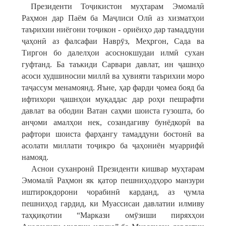
Президенти Тоҷикистон муҳтарам Эмомалӣ
Раҳмон дар Паём ба Маҷлиси Олӣ аз хизматҳои
таърихии ниёгони тоҷикон - ориёиҳо дар тамаддуни
ҷаҳонӣ аз фалсафаи Наврӯз, Меҳргон, Сада ва
Тиргон бо далелҳои асоснокшудаи илмӣ сухан
гуфтанд. Ба таъкиди Сарвари давлат, ин ҷашнҳо
асоси худшиносии миллӣ ва ҳувияти таърихии моро
таҷассум менамоянд. Яъне, ҳар фарди ҷомеа бояд ба
ифтихори ҷашнҳои муқаддас дар роҳи пешрафти
давлат ва ободии Ватан саҳми шоиста гузошта, бо
анҷоми амалҳои нек, созандагиву бунёдкорӣ ва
рафтори шоиста фарҳангу тамаддуни бостонӣ ва
асолати миллати тоҷикро ба ҷаҳониён муаррифӣ
намояд.
Аснои суханронӣ Президенти кишвар муҳтарам
Эмомалӣ Раҳмон як қатор пешниҳодҳоро манзури
иштирокдорони чорабинӣ карданд, аз ҷумла
пешниҳод гардид, ки Муассисаи давлатии илмиву
таҳқиқотии “Маркази омӯзиши пиряхҳои