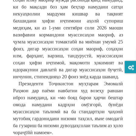
ки бо мақсади боз ҳам беҳтар намудани сатҳи
некуаҳволии мардуми кишвар ва тақвият
бахшидани ҳифзи иҷтимоии аҳолӣ супориш
медиҳам, ки аз 1-уми сентябри соли 2026 маоши
вазифавии кормандони муассисаҳои маориф, аз
ҷумла муассисаҳои томактабӣ ва миёнаи умумӣ 25
фоиз, дигар муассисаҳои соҳаи маориф, соҳаҳои
илм, фарҳанг, варзиш, тандурустӣ, муассисаҳои
соҳаи ҳифзи иҷтимоӣ, мақомоти ҳокимият ва
идоракунии давлатӣ ва дигар муассисаҳои буҷетӣ,
инчунин, стипендияҳо 20 фоиз зиёд карда шаванд.
Президенти Тоҷикистон муҳтарам Эмомалӣ
Раҳмон дар паёми навбатии худ возеҳу равшан
иброз намуданд, ки «мо бояд барои ҳарчи бештар
омода намудани кадрҳои омӯзгорӣ, бунёди
муассисаҳои таълимӣ ва ба стандартҳои ҷаҳонӣ
мутобиқ гардонидани низоми таҳсил, яъне омодагӣ
ба гузариш ба низоми дувоздаҳсолаи таълим аз ҳоло
чораҷӯйӣ намоем».