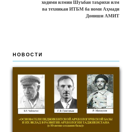
ходими илмии Шуъбаи таърихи илм
ва техникаи ИТБМ ба номи Аҳмади
Дониши АМИТ
НОВОСТИ