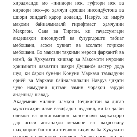
хирадманди мо «пиндори нек, гуфтори нек ва
кирдори нек»-ро ҳамчун арзиши инсондӯстона ва
шиори зиндагӣ қарор додаанд. Наврӯз, ки имрӯз
мақоми байналмилалӣ гирифтааст, ҳамчунин
Меҳргон, Сада ва Тиргон, ки таҷассумгари
андешаҳои инсондӯстӣ ва бузургдошти табиат
мебошанд, асоси ҳувият ва асолати тоҷикон
мебошанд. Бо мақсади таҳкими мероси фарҳангӣ ва
илмӣ, ба Ҳукумати кишвар ва Мақомоти иҷроияи
ҳокимияти давлатии шаҳри Душанбе дастур дода
шуд, ки барои бунёди Қонуни Маркази тамаддуни
ориёӣ ва Маркази байналмилалии Наврӯз ҷиҳати
ҷудо намудани қитъаи замин чораҳои зарурӣ
андешида шавад.
Академияи миллии илмҳои Тоҷикистон ва дигар
муассисаҳои илмӣ вазифадор шудаанд, ки бо ҷалби
олимон ва донишмандон консепсияи марказҳоро
дар асоси анъанаҳои меъморӣ ва шаҳрсозиву
шаҳрдории бостонии тоҷикон таҳия ва ба Ҳукумати
мамлакат пешниҳод намоянд. Амалӣ намудани ин