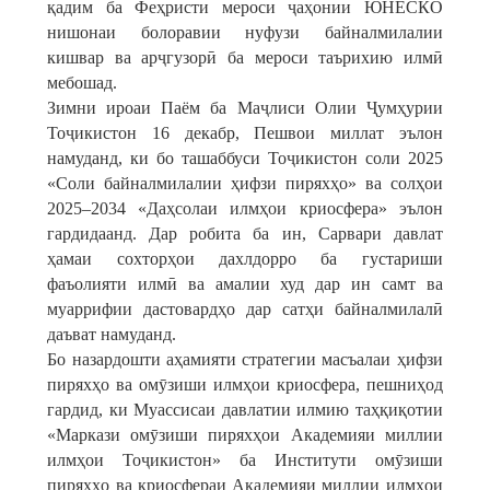
қадим ба Феҳристи мероси ҷаҳонии ЮНЕСКО
нишонаи болоравии нуфузи байналмилалии
кишвар ва арҷгузорӣ ба мероси таърихию илмӣ
мебошад.
Зимни ироаи Паём ба Маҷлиси Олии Ҷумҳурии
Тоҷикистон 16 декабр, Пешвои миллат эълон
намуданд, ки бо ташаббуси Тоҷикистон соли 2025
«Соли байналмилалии ҳифзи пиряхҳо» ва солҳои
2025–2034 «Даҳсолаи илмҳои криосфера» эълон
гардидаанд. Дар робита ба ин, Сарвари давлат
ҳамаи сохторҳои дахлдорро ба густариши
фаъолияти илмӣ ва амалии худ дар ин самт ва
муаррифии дастовардҳо дар сатҳи байналмилалӣ
даъват намуданд.
Бо назардошти аҳамияти стратегии масъалаи ҳифзи
пиряхҳо ва омӯзиши илмҳои криосфера, пешниҳод
гардид, ки Муассисаи давлатии илмию таҳқиқотии
«Маркази омӯзиши пиряхҳои Академияи миллии
илмҳои Тоҷикистон» ба Институти омӯзиши
пиряхҳо ва криосфераи Академияи миллии илмҳои