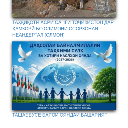
ТАҲҚИҚОТИ АСРИ САНГИ ТОҶИКИСТОН ДАР
ҲАМКОРӢ БО ОЛИМОНИ ОСОРХОНАИ
НЕАНДЕРТАЛ (ОЛМОН)
ТАШАББУСЕ БАРОИ ОЯНДАИ БАШАРИЯТ