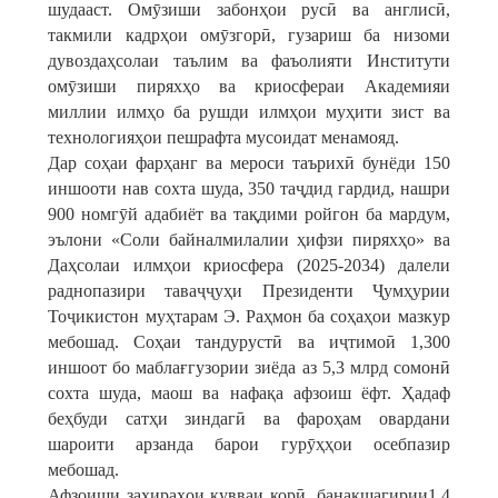
шудааст. Омӯзиши забонҳои русӣ ва англисӣ,
такмили кадрҳои омӯзгорӣ, гузариш ба низоми
дувоздаҳсолаи таълим ва фаъолияти Институти
омӯзиши пиряхҳо ва криосфераи Академияи
миллии илмҳо ба рушди илмҳои муҳити зист ва
технологияҳои пешрафта мусоидат менамояд.
Дар соҳаи фарҳанг ва мероси таърихӣ бунёди 150
иншооти нав сохта шуда, 350 таҷдид гардид, нашри
900 номгӯй адабиёт ва тақдими ройгон ба мардум,
эълони «Соли байналмилалии ҳифзи пиряхҳо» ва
Даҳсолаи илмҳои криосфера (2025-2034) далели
раднопазири таваҷҷуҳи Президенти Ҷумҳурии
Тоҷикистон муҳтарам Э. Раҳмон ба соҳаҳои мазкур
мебошад. Соҳаи тандурустӣ ва иҷтимоӣ 1,300
иншоот бо маблағгузории зиёда аз 5,3 млрд сомонӣ
сохта шуда, маош ва нафақа афзоиш ёфт. Ҳадаф
беҳбуди сатҳи зиндагӣ ва фароҳам овардани
шароити арзанда барои гурӯҳҳои осебпазир
мебошад.
Афзоиши захираҳои қувваи корӣ, банақшагирии1,4