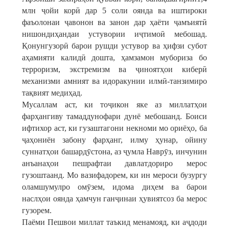
млн ҷойи корӣ дар 5 соли оянда ва иштироки
фаъолонаи ҷавонон ва занон дар ҳаёти ҷамъиятӣ
нишондиҳандаи устувории иҷтимоӣ мебошад.
Қонунгузорӣ барои рушди устувор ва ҳифзи субот
аҳамияти калидӣ дошта, ҳамзамон мубориза бо
терроризм, экстремизм ва ҷиноятҳои киберӣ
механизми амният ва идоракунии илмӣ-танзимиро
тақвият медиҳад.
Мусаллам аст, ки тоҷикон яке аз миллатҳои
фарҳангиву тамаддунофари дунё мебошанд. Боиси
ифтихор аст, ки гузаштагони некноми мо ориёҳо, ба
ҷаҳониён забону фарҳанг, илму ҳунар, ойину
суннатҳои башардӯстона, аз ҷумла Наврӯз, инчунин
анъанаҳои пешрафтаи давлатдориро мерос
гузоштаанд. Мо вазифадорем, ки ин мероси бузургу
оламшумулро омӯзем, идома диҳем ва барои
наслҳои оянда ҳамчун ганҷинаи ҳувиятсоз ба мерос
гузорем.
Паёми Пешвои миллат таъкид менамояд, ки аҷдоди