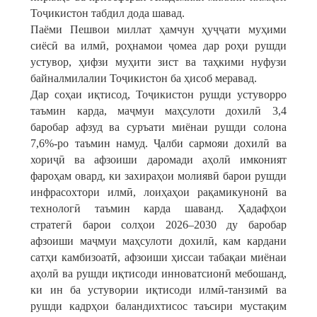
Тоҷикистон табдил дода шавад.
Паёми Пешвои миллат ҳамчун ҳуҷҷати муҳими
сиёсӣ ва илмӣ, роҳнамои ҷомеа дар роҳи рушди
устувор, ҳифзи муҳити зист ва таҳкими нуфузи
байналмилалии Тоҷикистон ба ҳисоб меравад.
Дар соҳаи иқтисод, Тоҷикистон рушди устуворро
таъмин карда, маҷмуи маҳсулоти дохилӣ 3,4
баробар афзуд ва суръати миёнаи рушди солона
7,6%-ро таъмин намуд. Ҷалби сармояи дохилӣ ва
хориҷӣ ва афзоиши даромади аҳолӣ имконият
фароҳам овард, ки захираҳои молиявӣ барои рушди
инфрасохтори илмӣ, лоиҳаҳои рақамикунонӣ ва
технологӣ таъмин карда шаванд. Ҳадафҳои
стратегӣ барои солҳои 2026–2030 ду баробар
афзоиши маҷмуи маҳсулоти дохилӣ, кам кардани
сатҳи камбизоатӣ, афзоиши ҳиссаи табақаи миёнаи
аҳолӣ ва рушди иқтисоди инноватсионӣ мебошанд,
ки ин ба устувории иқтисоди илмӣ-танзимӣ ва
рушди кадрҳои баландихтисос таъсири мустақим