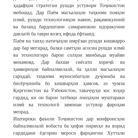
ҳадафҳои стратегии рушди устувори Тоҷикистон
мебошад. Дар Паём масъалаҳои таҳкими пояҳои
илмӣ, рушди технологияҳои навин, рақамикунонӣ
ва баланд бардоштани самаранокии идоракунии
давлатӣ ба таври возеҳ ифода ёфтаанд.
Паём на танҳо натиҷаҳои имрӯзаи рушди кишварро
дар бар мегирад, балки самтҳои асосии рушди илмӣ
ва технологиро барои солҳои минбаъда муайян
менамояд. Дар бахши сиёсати хориҷӣ ва
ҳамкориҳои байналмилалӣ, ба ҳалли масъалаҳои
сарҳадӣ, таҳкими муносибатҳои дуҷониба ва
бисёрҷониба бо кишварҳои ҳамсоя, аз ҷумла
Қирғизистон ва Ӯзбекистон, таваҷҷуҳи хос зоҳир
гардид, ки он барои татбиқи лоиҳаҳои муштараки
илмӣ ва технологӣ заминаи устувор фароҳам
меорад.
Иштироки фаъоли Тоҷикистон дар конфронсҳои
байналмилалӣ вобаста ба ҳифзи пиряхҳо ва ворид
гардидани ёдгории мероси фарҳангии Хуттали