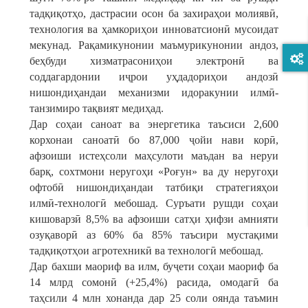
тадқиқотҳо, дастрасии осон ба захираҳои молиявӣ,
технология ва ҳамкориҳои инноватсионӣ мусоидат
мекунад. Рақамикунонии маъмурикунонии андоз,
беҳбуди хизматрасониҳои электронӣ ва
соддагардонии иҷрои уҳдадориҳои андозӣ
нишондиҳандаи механизми идоракунии илмӣ-
танзимиро тақвият медиҳад.
Дар соҳаи саноат ва энергетика таъсиси 2,600
корхонаи саноатӣ бо 87,000 ҷойи нави корӣ,
афзоиши истеҳсоли маҳсулоти маъдан ва неруи
барқ, сохтмони неругоҳи «Роғун» ва ду неругоҳи
офтобӣ нишондиҳандаи татбиқи стратегияҳои
илмӣ-технологӣ мебошад. Суръати рушди соҳаи
кишоварзӣ 8,5% ва афзоиши сатҳи ҳифзи амнияти
озуқаворӣ аз 60% ба 85% таъсири мустақими
тадқиқотҳои агротехникӣ ва технологӣ мебошад.
Дар бахши маориф ва илм, буҷети соҳаи маориф ба
14 млрд сомонӣ (+25,4%) расида, омодагӣ ба
таҳсили 4 млн хонанда дар 25 соли оянда таъмин