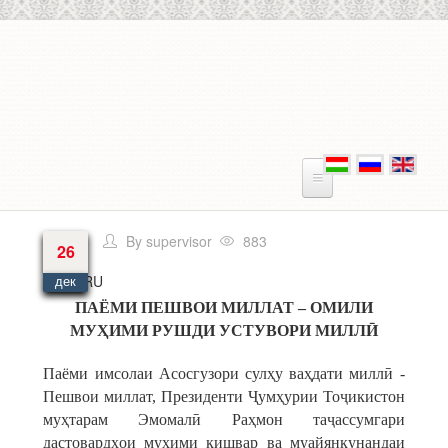
Перейти к основному содержанию
By
supervisor
883
26
Язык
RU
дек
ПАЁМИ ПЕШВОИ МИЛЛАТ – ОМИЛИ
МУҲ
ИМИ
РУШДИ
УСТУВОРИ
МИЛЛ
Ӣ
Паёми имсолаи Асосгузори сулҳу ваҳдати миллӣ -
Пешвои миллат, Президенти Ҷумҳурии Тоҷикистон
муҳтарам Эмомалӣ Раҳмон таҷассумгари
дастовардҳои муҳими кишвар ва муайянкунандаи