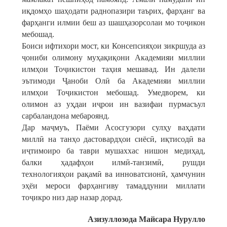
иқдомҳо шаҳодати раднопазири таърих, фарҳанг ва
фарҳанги илмии беш аз шашҳазорсолаи мо тоҷикон
мебошад.
Боиси ифтихори мост, ки Консепсияҳои зикршуда аз
ҷониби олимону муҳақиқони Академияи миллии
илмҳои Тоҷикистон таҳия мешавад. Ин далели
эътимоди Ҷаноби Олӣ ба Академияи миллии
илмҳои Тоҷикистон мебошад. Умедворем, ки
олимон аз уҳдаи иҷрои ин вазифаи пурмасъул
сарбаландона мебароянд.
Дар маҷмуъ, Паёми Асосгузори сулҳу ваҳдати
миллӣ на танҳо дастовардҳои сиёсӣ, иқтисодӣ ва
иҷтимоиро ба таври мушаххас нишон медиҳад,
балки ҳадафҳои илмӣ-танзимӣ, рушди
технологияҳои рақамӣ ва инноватсионӣ, ҳамчунин
эҳёи мероси фарҳангиву тамаддунии миллати
тоҷикро низ дар назар дорад.
Азизуллозода Майсара Нурулло