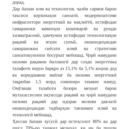
дорад.
Дар бахши илм ва технология, ҷалби сармоя барои
таъсиси корхонаҳои саноатӣ, модернизатсияи
инфрасохтори энергетикӣ ва нақлиётӣ, истифодаи
самараноки заминҳои кишоварзӣ ва рушди
хизматрасонӣ, ҳамчунин истифодаи технологияҳои
рақамӣ ва зеҳни сунъӣ, нишондиҳандаи
самаранокии сиёсати илмӣ ва стратегияи
саноатикунонии босуръат мебошад. Ҷорӣ намудани
низоми рақамии биллингӣ дар соҳаи энергетика
талафоти неруи барқро аз 15,1% ба 5,1% коҳиш дод
ва воридшавии маблағ ба низоми энергетикӣ
тақрибан 1,5 млрд сомониро таъмин намуд.
Омӯзиши талаботи бозори меҳнат барои
мутахассисони иқтисоди рақамӣ ва ҷорӣ намудани
низоми рақамӣ дар идораи молияи давлатӣ
нишондиҳандаи тадбирҳои танзимии илмӣ ва
технологӣ мебошад.
Ҳиссаи бахши хусусӣ дар истеҳсолот 80% ва дар
шуғл 70%-ро ташкил медиҳад, ки ин ба рушди