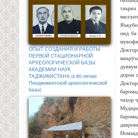
бахшид
таърих
миллат
Яъқубо
оид ба
мувофи
ОПЫТ СОЗДАНИЯ И РАБОТЫ
Доктор
ПЕРВОЙ СТАЦИОНАРНОЙ
маърӯз
АРХЕОЛОГИЧЕСКОЙ БАЗЫ
дуввум
АКАДЕМИИ НАУК
дорои 
ТАДЖИКИСТАНА (к 80 летию
Пенджикентской археологической
Доктор
базы)
барома
чаҳор 
Мудири
барома
даврон
Номзад