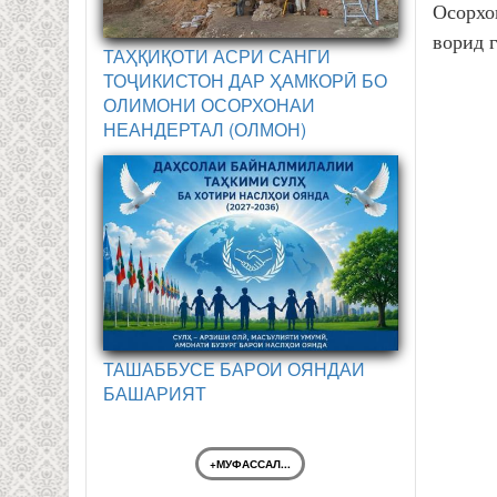
Осорхо
ворид 
ТАҲҚИҚОТИ АСРИ САНГИ
ТОҶИКИСТОН ДАР ҲАМКОРӢ БО
ОЛИМОНИ ОСОРХОНАИ
НЕАНДЕРТАЛ (ОЛМОН)
ТАШАББУСЕ БАРОИ ОЯНДАИ
БАШАРИЯТ
+МУФАССАЛ...