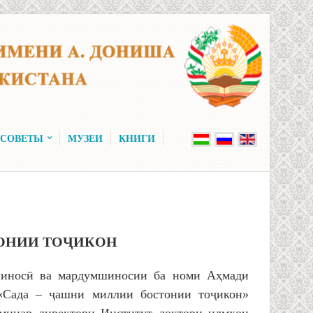
 СОВЕТЫ
МУЗЕИ
КНИГИ
ОНИИ ТОҶИКОН
ншиносӣ ва мардумшиносии ба номи Аҳмади
Сада – ҷашни миллии бостонии тоҷикон»