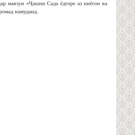
р мавзуи «Ҷашни Сада ёдгоре аз ниёгон ва
аромад намуданд.