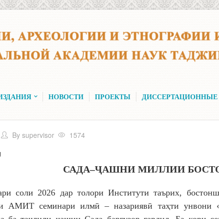
ИЗДАНИЯ
НОВОСТИ
ПРОЕКТЫ
ДИССЕРТАЦИОННЫЕ
By
supervisor
1574
U
САДА–ҶАШНИ МИЛЛИИ БОСТ
ари соли 2026 дар толори Институти таърих, босто
 АМИТ семинари илмӣ – назариявӣ таҳти унвони «