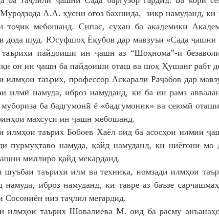
а ба таҷлили ҷашни Сада баргузор гардид. Ба кори с
 Муродзода А.А. ҳусни оғоз бахшида, зикр намуданд, ки
и тоҷик мебошанд. Сипас, сухан ба академики Акад
в дода шуд. Юсуфшоҳ Ёқубов дар мавзуъи «Сада ҷашни 
 таърихи пайдоиши ин ҷашн аз “Шоҳнома”-и безаволи
қи он ин ҷашн ба пайдоиши оташ ва шоҳ Ҳушанг рабт д
и илмҳои таърих, профессор Аскаралӣ Раҷабов дар мавз
аи илмӣ намуда, иброз намуданд, ки ба ин рамз аввалан
 мубориза ба бадгумонӣ ё «бадгумоник» ва сеюмӣ оташи
оинҳои махсуси ин ҷашн мебошанд.
и илмҳои таърих Бобоев Хаёл оид ба асосҳои илмии ҷа
ди пурмуҳтаво намуда, қайд намуданд, ки ниёгони мо
ҷашни миллиро қайд мекарданд.
 шуъбаи таърихи илм ва техника, номзади илмҳои таъ
д намуда, иброз намуданд, ки тавре аз баъзе сарчашм
и Сосониён низ таҷлил мегардид.
и илмҳои таърих Шовалиева М. оид ба расму анъанаҳ