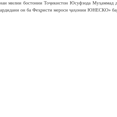
наи милии бостонии Тоҷикистон Юсуфзода Муҳаммад да
гардидани он ба Феҳристи мероси ҷаҳонии ЮНЕСКО» б