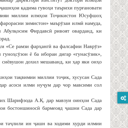
еминар директори Институт доктори илмҳои
 ҷашнҳои қадима гувоҳи таърихи пурғановати
емияи миллии илмҳои Тоҷикистон Юсуфшоҳ
фарорасии зимистон» маърӯзаи илмӣ намуда,
 Абулқосим Фирдавсӣ ривоят оварданд, ки
орад.
уи «Се рамзи фарҳангӣ ва фалсафии Наврӯз»
 гуноҳсӯзон ё ба ибораи дигар «гунасӯзик»,
 сиёвушон дохил мешаванд, ки ҳар яки онҳо
шнҳои тақвимии миллии тоҷик, хусусан Сада
 дар асоси илми нуҷум дар чор мавсими сол
рих Шарифзода А.Қ. дар мавзуи оинҳои Сада
аҳои бостоншиносӣ бармеояд ҷашни Сада дар
ои таҷлили ин ҷашн ва ходими хурди илмии