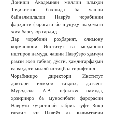
Дониши Академияи миллии илмҳои
Тоҷикистон бахшида ба ҷашни
байналмилалии Наврӯз чорабинии
фарҳангӣ-фароғатӣ бо шукӯҳу шаҳомати
хоса баргузор гардид.
Дар чорабинӣ роҳбарият, олимону
кормандони Институт ва меҳмонон
иштирок намуда, ҷашни Наврӯзро ҳамчун
рамзи эҳёи табиат, дӯстӣ, ҳамдигарфаҳмӣ
ва ваҳдати миллӣ истиқбол гирифтанд.
Чорабиниро директори Институт
доктори илмҳои таърих, дотсент
Муродзода А.А. ифтитоҳ намуда,
ҳозиринро ба муносибати фарорасии
Наврӯзи хуҷастапай табрик гуфт. Зикр
гардид, ки Наврӯз аз қадимтарин