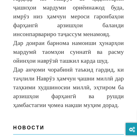
ҷашнҳои мардуми ориёинажод буда,
имрӯз низ ҳамчун мероси гаронбаҳои
фарҳангӣ арзишҳои баланди
инсонпарвариро таҷассум менамояд.
Дар доираи барнома намоиши ҳунарҳои
мардумӣ таомҳои суннатӣ ва расму
ойинҳои наврӯзӣ ташкил карда шуд.
Дар анҷоми чорабинӣ таъкид гардид, ки
таҷлили Наврӯз ҳамчун ҷашни миллӣ дар
таҳкими худшиносии миллӣ, эҳтиром ба
арзишҳои фарҳангӣ ва рушди
ҳамбастагии ҷомеа нақши муҳим дорад.
НОВОСТИ