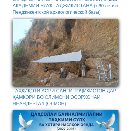
АКАДЕМИИ НАУК ТАДЖИКИСТАНА (к 80 летию
Пенджикентской археологической базы)
ТАҲҚИҚОТИ АСРИ САНГИ ТОҶИКИСТОН ДАР
ҲАМКОРӢ БО ОЛИМОНИ ОСОРХОНАИ
НЕАНДЕРТАЛ (ОЛМОН)