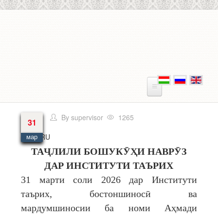
Перейти к основному содержанию
By
supervisor
1265
31
Язык
RU
мар
ТАҶ
ЛИЛИ
БОШУК
ӮҲ
И
НАВР
Ӯ
З
ДАР
ИНСТИТУТИ
ТАЪРИХ
31 марти соли 2026 дар Институти
таърих, бостоншиносӣ ва
мардумшиносии ба номи Аҳмади