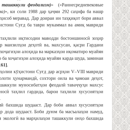
ташаккули
феодализм
)
» («Раннесредневековые
ма)
», ки соли 1988 дар ҳаҷми 292 саҳифа ба нашр
ҳисоб меравад. Дар доираи ин таҳқиқот бори аввал
истони Суғд ба таври мукаммал ва амиқ мавриди
 таҳлили иқтисодии маводди бостоншиносӣ зоҳир
р манзилҳои деҳотӣ ва, махсусан, қасри Гардани
 хоҷагиҳои алоҳида ва марказҳои иқоматиро муайян
 ба хоҷагиҳои алоҳида муайян карда шуда, заминаи
161]
.
аҳолии кӯҳистони Суғд дар асрҳои V–VIII мавриди
олоти ҳунармандӣ, сохтори оила ва ҷамоаи деҳот,
шаккули муносибатҳои феодалӣ таваҷҷуҳи махсус
осӣ таҳлил гардида, барои таҳлили хусусиятҳои
.
мӣ бахшида шудааст. Дар боби аввал хусусиятҳои
 дода шудааст. Боби дуюм ба масъалаҳои намуд,
и экологӣ ва марҳилаҳои ташаккули онҳо бахшида