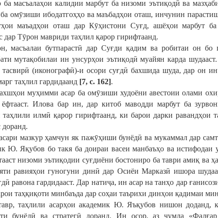
р ба масъалаҳои калидии марбут ба низоми эътиқодӣ ва мазҳаб
 ба омӯзиши ибодатгоҳҳо ва маъбадҳои оташ, инчунин парастиш
тҳои маъадҳои оташ дар Кӯҳистони Суғд, ашёҳои марбут ба
с дар Тӯрон мавриди таҳлил қарор гирифтаанд.
н, масъалаи бутпарастӣ дар Суғди қадим ва робитаи он бо 
ати мутақобилаи ин унсурҳои эътиқодӣ муайян карда шудааст.
 тасвирӣ (иконографӣ)-и осори суғдӣ бахшида шуда, дар он ин
 марг таҳлил гардидаанд
[7, с. 162]
.
бахшҳои муҳимми асар ба омӯзиши худоёни авестоии олами охи
 ёфтааст. Илова бар ин, дар китоб маводди марбут ба зурво
 таҳлили илмӣ қарор гирифтаанд, ки барои дарки равандҳои т
 доранд.
 асари мазкур ҳамчун як пажӯҳиши бунёдӣ ва мукаммал дар сам
к Ю. Яқубов бо такя ба доираи васеи манбаъҳо ва истифодаи у
тааст низоми эътиқодии суғдиёни бостониро ба таври амиқ ва ҳа
яти равияҳои гуногуни динӣ дар Осиёи Марказӣ ишора шудаас
дӣ равона гардидааст. Дар натиҷа, ин асар на танҳо дар ғанисо
арои таҳқиқоти минбаъда дар соҳаи таърихи динҳои қадимаи ми
авр, таҳлили асарҳои академик Ю. Яъқубов нишон доданд, 
ти бунёдӣ ва стратегӣ доранд. Ин осор, аз ҷумла «Фалғар