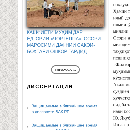
паҳлуҳо
Ҳамин т
илмӣ до
илмии ӯ
КАШФИЁТИ МУҲИМ ДАР
миллии 
ЁДГОРИИ «ЧОРТЕППА»: ОСОРИ
Осори а
МАРОСИМИ ДАФНИИ САКОӢ-
мелодӣ»
БОХТАРӢ ОШКОР ГАРДИД
таҳқиқо
пешниҳо
«Фал
ғ
а
+МУФАССАЛ...
муҳимми
кӯҳисто
Академи
ДИССЕРТАЦИИ
суғдиён
ҳуҷҷатҳ
оид ба 
Защищаемые в ближайшее время
в диссовете ВАК РТ
нави бо
Ю. Яқуб
Защищаемые в ближайшее время
Ин асар