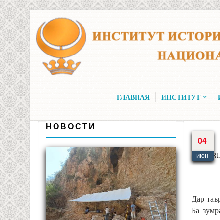
Перейти к основному содержанию
ГЛАВНАЯ
ИНСТИТУТ
НОВОСТИ
04
Язык
R
июн
Дар таъ
Ба зумр