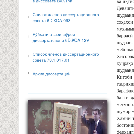
в диссовете ВАК РФ
ва иқти
Девашти
Список членов диссертационного
шудаан
совета 6D.KOA-093
соҳаҳои
муҳимми
Рӯйхати аъзои шӯрои
баррасӣ
диссертатсиони 6D.KOA-129
шудааст
мебошан
Список членов диссертационного
Ҳисорак
совета 73.1.017.01
ҳуҷраҳо
шудаанд
Архив диссертаций
Китоби
таърихш
Зарафшо
балки д
мегузор
шумор м
Ҳамин т
бостонш
фарҳанг