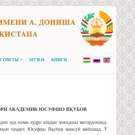
 СОВЕТЫ
МУЗЕИ
КНИГИ
ОРИ
АКАДЕМИК
ЮСУФШО
Я
Қ
УБОВ
дии худ номи худро абадан ҷовидона мегардонанд.
лмҳои таърих Юсуфшо Яқубов мансуб мебошад. Ӯ