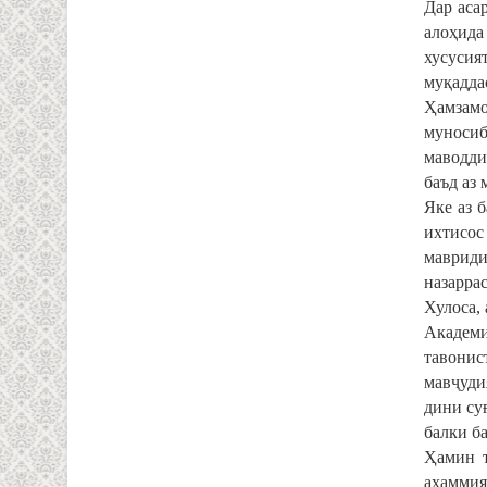
Дар аса
алоҳида
хусусия
муқадда
Ҳамзамо
муносиб
маводди
баъд аз
Яке аз 
ихтисос
мавриди
назаррас
Хулоса,
Академи
тавонис
мавҷуди
дини суғ
балки б
Ҳамин т
аҳаммия