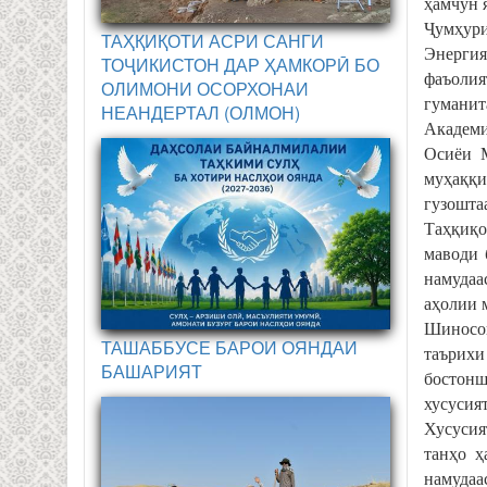
ҳамчун 
Ҷумҳури
ТАҲҚИҚОТИ АСРИ САНГИ
Энергия
ТОҶИКИСТОН ДАР ҲАМКОРӢ БО
фаъолия
ОЛИМОНИ ОСОРХОНАИ
гуманит
НЕАНДЕРТАЛ (ОЛМОН)
Академи
Осиёи М
муҳаққи
гузоштаас
Таҳқиқо
маводи 
намудаа
аҳолии 
Шиносои
ТАШАББУСЕ БАРОИ ОЯНДАИ
таърихи
БАШАРИЯТ
бостонш
хусусият
Хусусия
танҳо ҳ
намудаа