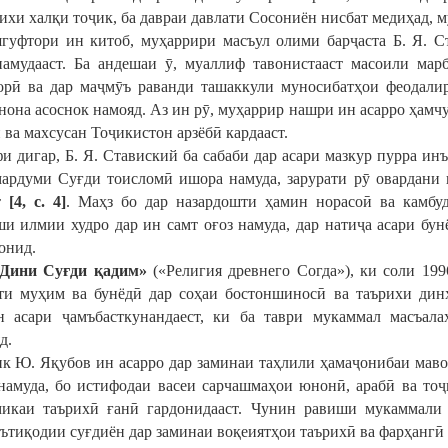
рихи халқи тоҷик, ба давраи давлати Сосониён нисбат медиҳад, 
гуфтори ин китоб, муҳаррири масъул олими барҷаста Б. Я. С
намудааст. Ба андешаи ӯ, муаллиф тавонистааст масоили мар
орӣ ва дар маҷмӯъ раванди ташаккули муносибатҳои феодалир
нона асоснок намояд. Аз ин рӯ, муҳаррир нашри ин асарро ҳам
 ва махсусан Тоҷикистон арзёбӣ кардааст.
фи дигар, Б. Я. Ставиский ба сабаби дар асари мазкур пурра ин
ардуми Суғди тоисломӣ ишора намуда, зарурати рӯ овардани 
ст
[4, с. 4]
. Маҳз бо дар назардошти ҳамин норасоӣ ва камбу
и илмии худро дар ин самт оғоз намуда, дар натиҷа асари бу
онид.
Дини Су
ғ
ди
қ
адим»
(«Религия древнего Согда»), ки соли 199
ти муҳим ва бунёдӣ дар соҳаи бостоншиносӣ ва таърихи ди
н асари ҷамъбасткунандаест, ки ба таври мукаммал масъал
д.
к Ю. Яқубов ин асарро дар заминаи таҳлили ҳамаҷонибаи маво
намуда, бо истифодаи васеи сарчашмаҳои юнонӣ, арабӣ ва то
икаи таърихӣ ғанӣ гардонидааст. Чунин равиши мукаммали
ътиқодии суғдиён дар заминаи воқеиятҳои таърихӣ ва фарҳангӣ 