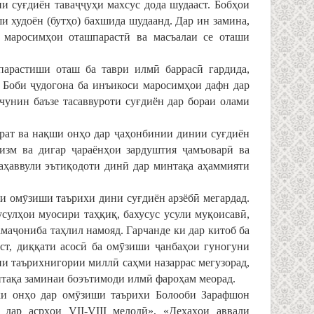
ии суғдиён таваҷҷуҳи махсус дода шудааст. Бобҳои
и худоён (бутҳо) бахшида шудаанд. Дар ин замина,
 маросимҳои оташпарастӣ ва масъалаи се оташи
парастиши оташ ба таври илмӣ баррасӣ гардида,
 Боби ҷудогона ба инъикоси маросимҳои дафн дар
чунин баъзе тасаввуроти суғдиён дар бораи олами
рат ва нақши онҳо дар ҷаҳонбинии динии суғдиён
низм ва дигар ҷараёнҳои зардуштия ҷамъоварӣ ва
аҳаввули эътиқодоти динӣ дар минтақа аҳаммияти
ти омӯзиши таърихи дини суғдиён арзёбӣ мегардад.
сулҳои муосири таҳқиқ, бахусус усули муқоисавӣ,
маҷониба таҳлил намояд. Гарчанде ки дар китоб ба
т, диққати асосӣ ба омӯзиши ҷанбаҳои гуногуни
зии таърихнигории миллӣ саҳми назаррас мегузорад,
нтақа заминаи боэътимоди илмӣ фароҳам меорад.
ки онҳо дар омӯзиши таърихи Болооби Зарафшон
 дар асрҳои VII-VIII мелодӣ», «Деҳаҳои аввали