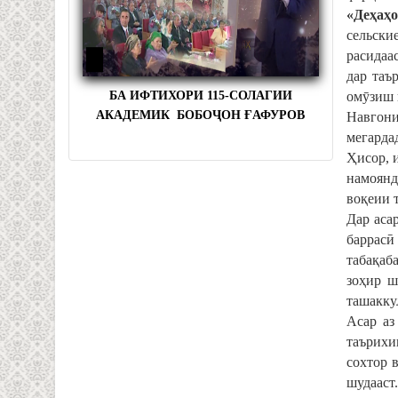
«
Де
ҳ
а
ҳ
о
сельски
расидаа
дар таъ
БА ИФТИХОРИ 115-СОЛАГИИ
омӯзиш 
АКАДЕМИК БОБОҶОН ҒАФУРОВ
Навгони
мегарда
Ҳисор, 
намоянд
воқеии 
Дар аса
баррасӣ
табақаб
зоҳир ш
ташакку
Асар аз
таърихи
сохтор 
шудааст.