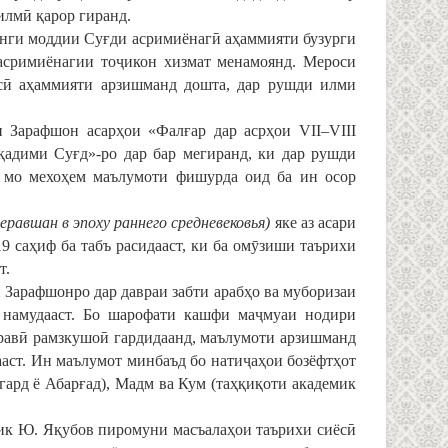
лмӣ қарор гиранд.
нги моддии Суғди асримиёнагӣ аҳаммияти бузурги
асримиёнагии тоҷикон хизмат менамоянд. Мероси
сӣ аҳаммияти арзишманд дошта, дар рушди илми
 Зарафшон асарҳои «Фалғар дар асрҳои VII–VIII
адими Суғд»-ро дар бар мегиранд, ки дар рушди
 мо мехоҳем маълумоти фишурда оид ба ин осор
 Зеравшан в эпоху раннего средневековья)
яке аз асари
9 саҳиф ба табъ расидааст, ки ба омӯзиши таърихи
т.
 Зарафшонро дар давраи забти арабҳо ва муборизаи
ӣ намудааст. Бо шарофати кашфи маҷмуаи нодири
уравӣ рамзкушоӣ гардидаанд, маълумоти арзишманд
дааст. Ин маълумот минбаъд бо натиҷаҳои бозёфтҳот
гард ё Абарғад), Мадм ва Кум (таҳқиқоти академик
емик Ю. Яқубов пиромуни масъалаҳои таърихи сиёсӣ