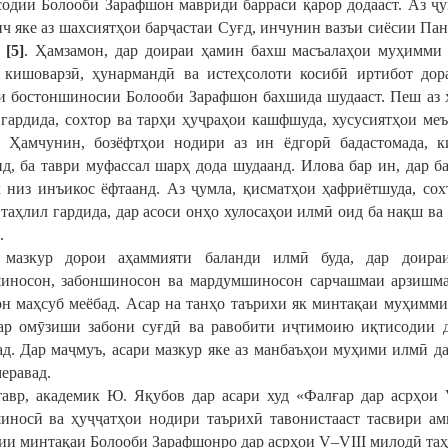
содии Болооби Зарафшон мавриди баррасӣ қарор додааст. Аз ҷу
ч яке аз шахсиятҳои барҷастаи Суғд, инчунин вазъи сиёсии Пан
д
[5]
. Ҳамзамон, дар доираи ҳамин бахш масъалаҳои муҳимми 
 кишоварзӣ, ҳунармандӣ ва истеҳсолоти косибӣ иртибот до
 бостоншиносии Болооби Зарафшон бахшида шудааст. Пеш аз ҳ
 гардида, сохтор ва тарҳи ҳуҷраҳои кашфшуда, хусусиятҳои ме
. Ҳамчунин, бозёфтҳои нодири аз ин ёдгорӣ бадастомада, 
д, ба таври муфассал шарҳ дода шудаанд. Илова бар ин, дар 
 низ инъикос ёфтаанд. Аз ҷумла, қисматҳои ҳафриётшуда, сох
 таҳлил гардида, дар асоси онҳо хулосаҳои илмӣ оид ба нақш в
.
 мазкур дорои аҳаммияти баланди илмӣ буда, дар доираи
иносон, забоншиносон ва мардумшиносон сарчашмаи арзишма
н маҳсуб меёбад. Асар на танҳо таърихи як минтақаи муҳимми
ар омӯзиши забони суғдӣ ва равобити иҷтимоию иқтисодии д
ад. Дар маҷмуъ, асари мазкур яке аз манбаъҳои муҳими илмӣ 
еравад.
авр, академик Ю. Яқубов дар асари худ «Фалғар дар асрҳои V
иносӣ ва ҳуҷҷатҳои нодири таърихӣ тавонистааст тасвири ам
ии минтақаи Болооби Зарафшонро дар асрҳои V–VIII милодӣ таҳ