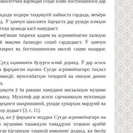
ашкилотчии варзидаи соҳаи илми бостоншиносӣ дар
еъдоди нодири таҳқиқотӣ пайваста гардида, меъёри
д. Ӯ ҳамчун шахсияти барҷаста дар рушди илмҳои
оҳи арзанда касб намудааст.
омӯзиши таърихи қадим ва асримиёнагии халқҳои
ӣ мақоми баландро соҳиб гардидааст. Ӯ ҳамчун
таърих ва бостоншиносии миллӣ саҳми назаррас
уғд аҳаммияти бузурги илмӣ доранд. Ӯ дар асоси
а фарҳангии аҳолии Суғди асримиёнагиро таҳлил
армандӣ, муносибатҳои тиҷоратӣ ва оинҳои динии
д.
қиқоти ӯ ба равшан намудани масъалаҳои муҳими
даанд. Муаллиф дар асоси сарчашмаҳои муътамади
фарҳанги шаҳрнишинӣ, рушди ҳунарҳои мардумӣ ва
додааст [3, с. 11].
ад, ки ӯ фарҳанги моддии Суғди асримиёнагиро на
и муҳимми ташаккули тамаддуни тоҷикон арзёбӣ
игар ёдгориҳои таърихӣ имконият доданд, ки бисёр