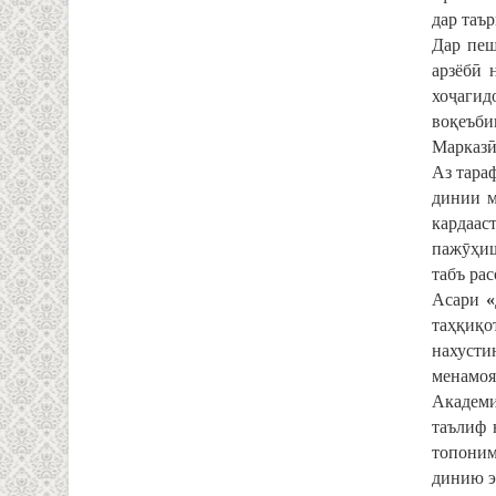
дар таъ
Дар пеш
арзёбӣ 
хоҷагид
воқеъби
Марказӣ
Аз тара
динии м
кардаа
пажӯҳиш
табъ рас
Асари
«
таҳқиқо
нахусти
менамоя
Академи
таълиф 
топоним
динию э