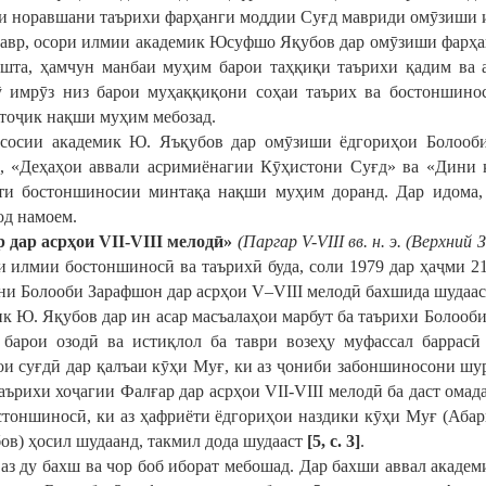
и норавшани таърихи фарҳанги моддии Суғд мавриди омӯзиши и
авр, осори илмии академик Юсуфшо Яқубов дар омӯзиши фарҳа
шта, ҳамчун манбаи муҳим барои таҳқиқи таърихи қадим ва 
 имрӯз низ барои муҳаққиқони соҳаи таърих ва бостоншино
тоҷик нақши муҳим мебозад.
сосии академик Ю. Яъқубов дар омӯзиши ёдгориҳои Болооби
, «Деҳаҳои аввали асримиёнагии Кӯҳистони Суғд» ва «Дини қ
ти бостоншиносии минтақа нақши муҳим доранд. Дар идома,
д намоем.
р дар
аср
ҳ
ои
VII
-
VIII
мелод
ӣ
»
(Паргар V-VIII вв. н. э. (Верхний
 илмии бостоншиносӣ ва таърихӣ буда, соли 1979 дар ҳаҷми 21
ни Болооби Зарафшон дар асрҳои V–VIII мелодӣ бахшида шудаас
к Ю. Яқубов дар ин асар масъалаҳои марбут ба таърихи Болооби
 барои озодӣ ва истиқлол ба таври возеҳу муфассал баррас
ои суғдӣ дар қалъаи кӯҳи Муғ, ки аз ҷониби забоншиносони ш
таърихи хоҷагии Фалғар дар асрҳои VII-VIII мелодӣ ба даст ома
стоншиносӣ, ки аз ҳафриёти ёдгориҳои наздики кӯҳи Муғ (Абар
ов) ҳосил шудаанд, такмил дода шудааст
[5, с. 3]
.
 аз ду бахш ва чор боб иборат мебошад. Дар бахши аввал акад