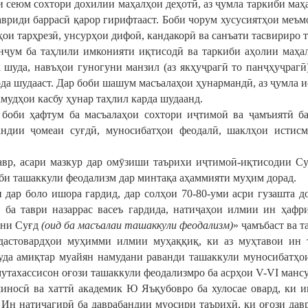
и сеюм сохтори дохилии маҳалҳои деҳотӣ, аз ҷумла таркиби ма
авриди баррасӣ қарор гирифтааст. Боби чорум хусусиятҳои меъмо
ҳои тарҳрезӣ, унсурҳои дифоӣ, кандакорӣ ва санъати тасвириро 
нҷум ба таҳлили имконияти иқтисодӣ ва таркиби аҳолии маҳал
 шуда, навъҳои гуногуни манзил (аз якҳуҷрагӣ то панҷҳуҷраг
да шудааст. Дар боби шашум масъалаҳои ҳунармандӣ, аз ҷумла ис
амудҳои касбу ҳунар таҳлил карда шудаанд.
 боби ҳафтум ба масъалаҳои сохтори иҷтимоӣ ва ҷамъиятӣ ба
андии ҷомеаи суғдӣ, муносибатҳои феодалӣ, шаклҳои истис
вр, асари мазкур дар омӯзиши таърихи иҷтимоӣ-иқтисодии Суғ
би ташаккули феодализм дар минтақа аҳаммияти муҳим дорад.
 дар боло ишора гардид, дар солҳои 70-80-уми асри гузашта 
 ба таври назаррас васеъ гардида, натиҷаҳои илмии ин ҳафр
они Суғд
(
оид
ба
масъалаи
ташаккули
феодализм
)
» ҷамъбаст ва 
дастовардҳои муҳимми илмии муҳаққиқ, ки аз муҳтавои ин т
уда амиқтар муайян намудани раванди ташаккули муносибатҳои
мутахассисон оғози ташаккули феодализмро ба асрҳои V-VI ман
иносӣ ва хаттӣ академик Ю Яъқубовро ба хулосае овард, ки ин
. Ин натиҷагирӣ ба даврабандии муосири таърихӣ, ки оғози да