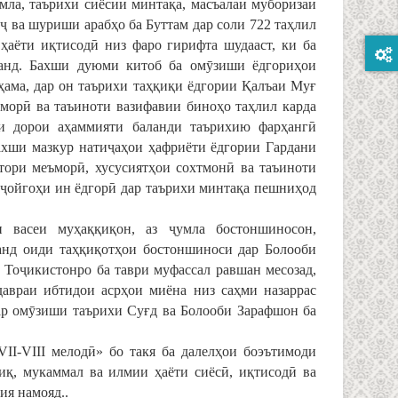
мла, таърихи сиёсии минтақа, масъалаи муборизаи
ҷ ва шуриши арабҳо ба Буттам дар соли 722 таҳлил
ҳаёти иқтисодӣ низ фаро гирифта шудааст, ки ба
ранд. Бахши дуюми китоб ба омӯзиши ёдгориҳои
ама, дар он таърихи таҳқиқи ёдгории Қалъаи Муғ
ъморӣ ва таъиноти вазифавии биноҳо таҳлил карда
ки дорои аҳаммияти баланди таърихию фарҳангӣ
бахши мазкур натиҷаҳои ҳафриёти ёдгории Гардани
тори меъморӣ, хусусиятҳои сохтмонӣ ва таъиноти
а ҷойгоҳи ин ёдгорӣ дар таърихи минтақа пешниҳод
 васеи муҳаққиқон, аз ҷумла бостоншиносон,
нд оиди таҳқиқотҳои бостоншиноси дар Болооби
 Тоҷикистонро ба таври муфассал равшан месозад,
авраи ибтидои асрҳои миёна низ саҳми назаррас
дар омӯзиши таърихи Суғд ва Болооби Зарафшон ба
II-VIII мелодӣ» бо такя ба далелҳои боэътимоди
иқ, мукаммал ва илмии ҳаёти сиёсӣ, иқтисодӣ ва
ия намояд..