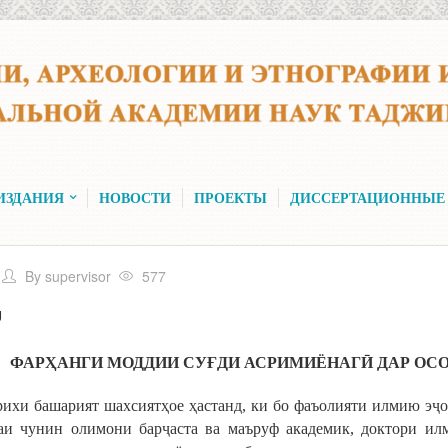
ИЗДАНИЯ
НОВОСТИ
ПРОЕКТЫ
ДИССЕРТАЦИОННЫЕ
By
supervisor
577
U
ФАР
Ҳ
АНГИ
МОДДИИ
СУ
Ғ
ДИ
АСРИМИЁНАГ
Ӣ
ДАР
ОС
рихи башарият шахсиятҳое ҳастанд, ки бо фаъолияти илмию эҷо
аи чунин олимони барҷаста ва маъруф академик, доктори и