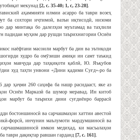
мутобиқат мекунад
[2, с. 35-40; 1, с, 23-28]
.
тавиский аҳаммияти илмии асарро ба таври возеҳ
бут ба сохтори иҷтимоӣ, вазъи иқтисодӣ, низоми
о дар минтақа бо далелҳои муътамад ва таҳлили
чун падидаи муҳим дар рушди таърихнигории Осиёи
ъикос наёфтани масоили марбут ба дин ва эътиқоди
шогирди худро ба омӯзиши амиқи ин самт таъкид
диҳои мавҷуда дар таҳқиқоти қаблӣ, Ю. Яъқубов
нёдии худ таҳти унвони «Дини қадими Суғд»-ро ба
6 дар ҳаҷми 260 саҳифа ба нашр расидааст, яке аз
нҳои Осиёи Марказӣ ба шумор меравад. Ин китоб
аҳои марбут ба таърихи дини суғдиёнро баррасӣ
дди бостоншиносӣ ва сарчашмаҳои хаттии авестоӣ
ҷикӣ-форсӣ, инчунин маълумоти мардумшиносӣ ва
 сарчашмашиносӣ имкон медиҳад, ки масъалаҳои
ба таври дақиқтар равшан гарданд
[7, с. 161]
.