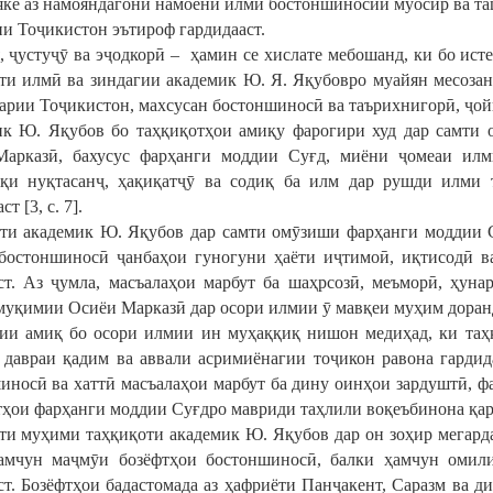
яке аз намояндагони намоёни илми бостоншиносии муосир ва т
и Тоҷикистон эътироф гардидааст.
, ҷустуҷӯ ва эҷодкорӣ – ҳамин се хислате мебошанд, ки бо ист
ти илмӣ ва зиндагии академик Ю. Я. Яқубовро муайян месозан
арии Тоҷикистон, махсусан бостоншиносӣ ва таърихнигорӣ, ҷойг
к Ю. Яқубов бо таҳқиқотҳои амиқу фарогири худ дар самти 
арказӣ, бахусус фарҳанги моддии Суғд, миёни ҷомеаи илм
қи нуқтасанҷ, ҳақиқатҷӯ ва содиқ ба илм дар рушди илми 
т [3, с. 7].
ти академик Ю. Яқубов дар самти омӯзиши фарҳанги моддии С
бостоншиносӣ ҷанбаҳои гуногуни ҳаёти иҷтимоӣ, иқтисодӣ в
ст. Аз ҷумла, масъалаҳои марбут ба шаҳрсозӣ, меъморӣ, ҳун
муқимии Осиёи Марказӣ дар осори илмии ӯ мавқеи муҳим доран
и амиқ бо осори илмии ин муҳаққиқ нишон медиҳад, ки таҳ
 давраи қадим ва аввали асримиёнагии тоҷикон равона гарди
иносӣ ва хаттӣ масъалаҳои марбут ба дину оинҳои зардуштӣ, 
ҳои фарҳанги моддии Суғдро мавриди таҳлили воқеъбинона қарор 
ти муҳими таҳқиқоти академик Ю. Яқубов дар он зоҳир мегард
амчун маҷмӯи бозёфтҳои бостоншиносӣ, балки ҳамчун омил
ст. Бозёфтҳои бадастомада аз ҳафриёти Панҷакент, Саразм ва д