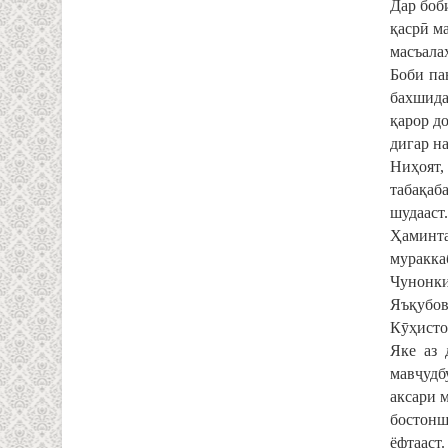
Дар боб
қасрӣ м
масъала
Боби па
бахшида
қарор до
дигар н
Ниҳоят,
табақаб
шудааст.
Ҳаминта
муракка
Чунонки
Яъқубов
Кӯҳист
Яке аз 
мавҷудб
аксари 
бостонш
ёфтааст