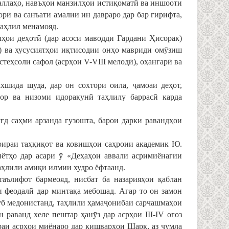
ҳаллаҳо, навъҳои манзилҳои истиқоматӣ ва иншооти
рӣ ва санъати амалии ин давраро дар бар гирифта,
таҳлил менамояд.
ҳои деҳотӣ (дар асоси маводди Гардани Ҳисорак)
ӣ) ва хусусиятҳои иқтисодии онҳо мавриди омӯзиш
теҳсоли сафол (асрҳои V-VIII мелодӣ), оҳангарӣ ва
хшида шуда, дар он сохтори оила, ҷамоаи деҳот,
мор ва низоми идоракунӣ таҳлилу баррасӣ карда
д саҳми арзанда гузошта, барои дарки равандҳои
доираи таҳқиқот ва ковишҳои саҳроии академик Ю.
иётҳо дар асари ӯ «Деҳаҳои аввали асримиёнагии
таҳлили амиқи илмии худро ёфтаанд.
аълифот бармеояд, нисбат ба назарияҳои қаблан
 феодалӣ дар минтақа мебошад. Агар то он замон
суб медонистанд, таҳлили ҳамаҷонибаи сарчашмаҳои
 раванд хеле пештар ҳанӯз дар асрҳои III-IV оғоз
враи асрҳои миёнаро дар кишварҳои Шарқ, аз ҷумла