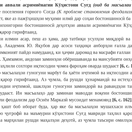
и
аввали
асримиёнагии
К
ӯҳ
истони
Су
ғ
д
(
оид
ба
масъалаи
е поселения горного Согда
(К проблеме становления феодализ
ст, яке аз пажӯҳишҳои муҳими илмӣ дар соҳаи бостоншиносӣ ба 
рихнигории бостоншиносӣ деҳотҳои аввали асримиёнагии Кӯҳ
қарор гирифтаанд.
и илмии асар, пеш аз ҳама, дар татбиқи усулҳои миқдорӣ ва
д. Академик Ю. Яқубов дар асоси таҳқиқи анборҳои ғалла да
имконият пайдо намудаанд, ки ҳаҷми даромад ва масрафи ғаллаи
. Ҳамзамон, андозаи заминҳои обёришаванда ва мансубияти онҳо
таҳлили сохтори иқтисодии ҷомеа фароҳам оварда шудааст
[6, с. 
р масъалаҳои гуногуни марбут ба ҳаёти иҷтимоӣ ва иқтисодии 
 қарор гирифтаанд. Аз ҷумла, ба рушди ҳунармандӣ ва истеҳс
андии иҷтимоӣ, шаклҳои гуногуни заминдорӣ ва равандҳои та
удааст. Ин масъалаҳо дар заминаи маводди воқеии бостоншин
ли феодализм дар Осиёи Марказӣ мусоидат менамоянд
[6, с. 162]
 ҳашт боб иборат буда, ҳар яке ба масъалаҳои мушаххаси ил
ю ҷуғрофӣ ва маъмурии кӯҳистони Суғд мавриди таҳлил қарор
ва марҳилаи рушди маҳалҳои деҳотӣ, аз ҷумла таъсири омилҳо