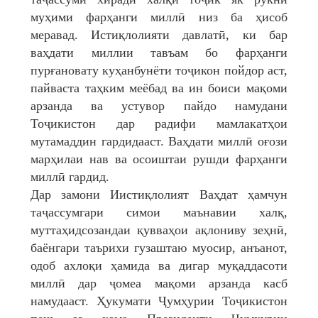
муҳими фарҳанги миллӣ низ ба ҳисоб
меравад. Истиқлолияти давлатӣ, ки бар
ваҳдати миллии тавъам бо фарҳанги
пурғановату куҳанбунёти тоҷикон пойдор аст,
пайваста таҳким меёбад ва ин боиси мақоми
арзанда ва устувор пайдо намудани
Тоҷикистон дар радифи мамлакатҳои
мутамаддин гардидааст. Ваҳдати миллӣ оғози
марҳилаи нав ва осоиштаи рушди фарҳанги
миллӣ гардид.
Дар замони Иистиқлолият Ваҳдат ҳамчун
таҷассумгари симои маънавии халқ,
муттаҳидсозандаи қувваҳои ақлониву зеҳнӣ,
баёнгари таърихи гузаштаю муосир, анъанот,
одоб ахлоқи ҳамида ва дигар муқаддасоти
миллӣ дар ҷомеа мақоми арзанда касб
намудааст. Ҳукумати Ҷумҳурии Тоҷикистон