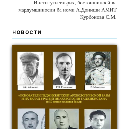
Институти таърих, бостоншиносӣ ва
мардумшиносии ба номи А.Дониши АМИТ
Қурбонова С.М.
НОВОСТИ