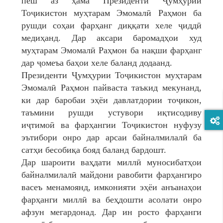
пеш аз ҳама Президенти Ҷумҳурии
Тоҷикистон муҳтарам Эмомалӣ Раҳмон ба
рушди соҳаи фарҳанг диққати хеле ҷиддӣ
медиҳанд. Дар аксари баромадҳои худ
муҳтарам Эмомалӣ Раҳмон ба нақши фарҳанг
дар ҷомеъа баҳои хеле баланд додаанд.
Президенти Ҷумҳурии Тоҷикистон муҳтарам
Эмомалӣ Раҳмон пайваста таъкид мекунанд,
ки дар баробаи эҳёи давлатдории тоҷикон,
таъмини рушди устувори иқтисодиву
иҷтимоӣ ва фарҳангии Тоҷикистон нуфузу
эътибори онро дар арсаи байналмилалӣ ба
сатҳи бесобиқа бояд баланд бардошт.
Дар шароити ваҳдати миллӣ муносибатҳои
байналмилалӣ майдони равобити фарҳангиро
васеъ менамоянд, имконияти эҳёи анъанаҳои
фарҳанги миллӣ ва беҳдошти асолати онро
афзун мегардонад. Дар ин росто фарҳанги