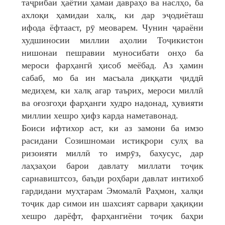
таҷрибаи ҳаётии ҳамаи давраҳо ва наслҳо, ба
ахлоқи ҳамидаи халқ, ки дар эҷодиёташ
ифода ёфтааст, рӯ меоварем. Чунин ҷараёни
худшиносии миллии аҳолии Тоҷикистон
нишонаи пешравии муносибати онҳо ба
мероси фарҳангӣ ҳисоб меёбад. Аз ҳамин
сабаб, мо ба ин масъала диққати ҷиддӣ
медиҳем, ки халқ агар таърих, мероси миллӣ
ва оғозгоҳи фарҳанги худро надонад, ҳувияти
миллии хешро ҳифз карда наметавонад.
Боиси ифтихор аст, ки аз замони ба имзо
расидани Созишномаи истиқрори сулҳ ва
ризоияти миллӣ то имрӯз, бахусус, дар
лаҳзаҳои барои давлату миллати тоҷик
сарнавиштсоз, баъди роҳбари давлат интихоб
гардидани муҳтарам Эмомалӣ Раҳмон, халқи
тоҷик дар симои ин шахсият сарвари ҳақиқии
хешро дарёфт, фарҳангиёни тоҷик баҳри