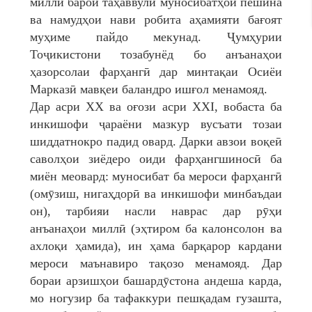
миллӣ барои таҳаввули муносибатҳои пешина
ва намудҳои нави робита аҳамияти бағоят
муҳиме пайдо мекунад. Ҷумҳурии
Тоҷикистони тозабунёд бо анъанаҳои
ҳазорсолаи фарҳангӣ дар минтақаи Осиёи
Марказӣ мавқеи баландро ишғол менамояд.
Дар асри XX ва оғози асри XXI, вобаста ба
инкишофи ҷараёни мазкур вусъати тозаи
шиддатнокро падид овард. Дарки авзои воқеӣ
саволҳои зиёдеро оиди фарҳангшиносӣ ба
миён меовард: муносибат ба мероси фарҳангӣ
(омӯзиш, нигаҳдорӣ ва инкишофи минбаъдаи
он), тарбияи насли наврас дар рӯҳи
анъанаҳои миллӣ (эҳтиром ба калонсолон ва
ахлоқи ҳамида), ин ҳама барқарор кардани
мероси маънавиро тақозо менамояд. Дар
бораи арзишҳои башардӯстона андеша карда,
мо ногузир ба тафаккури пешқадам гузашта,