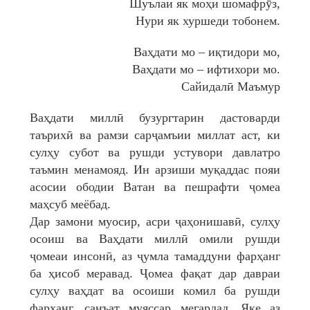
Шуълаи як моҳи шомафрӯз,
Нури як хуршеди тобонем.
Ваҳдати мо – иқтидори мо,
Ваҳдати мо – ифтихори мо.
Сайидалӣ Маъмур
Ваҳдати миллӣ бузургтарин дастоварди
таърихӣ ва рамзи сарҷамъии миллат аст, ки
сулҳу субот ва рушди устувори давлатро
таъмин менамояд. Ин арзиши муқаддас пояи
асосии ободии Ватан ва пешрафти ҷомеа
маҳсуб меёбад.
Дар замони муосир, асри ҷаҳонишавӣ, сулҳу
осоиш ва Ваҳдати миллӣ омили рушди
ҷомеаи инсонӣ, аз ҷумла тамаддуни фарҳанг
ба ҳисоб меравад. Ҷомеа фақат дар давраи
сулҳу ваҳдат ва осоиши комил ба рушди
фарҳанг, санъат муяссар мегардад. Яке аз