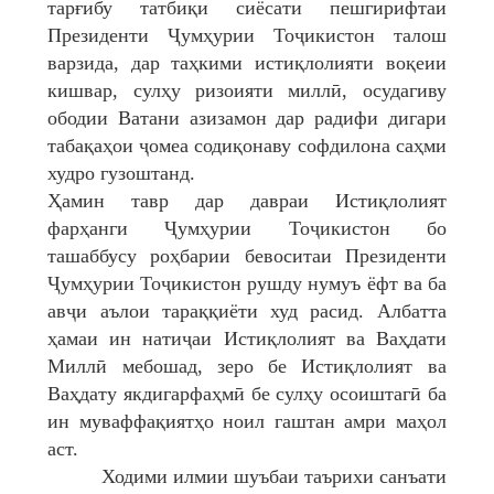
тарғибу татбиқи сиёсати пешгирифтаи
Президенти Ҷумҳурии Тоҷикистон талош
варзида, дар таҳкими истиқлолияти воқеии
кишвар, сулҳу ризоияти миллӣ, осудагиву
ободии Ватани азизамон дар радифи дигари
табақаҳои ҷомеа содиқонаву софдилона саҳми
худро гузоштанд.
Ҳамин тавр дар давраи Истиқлолият
фарҳанги Ҷумҳурии Тоҷикистон бо
ташаббусу роҳбарии бевоситаи Президенти
Ҷумҳурии Тоҷикистон рушду нумуъ ёфт ва ба
авҷи аълои тараққиёти худ расид. Албатта
ҳамаи ин натиҷаи Истиқлолият ва Ваҳдати
Миллӣ мебошад, зеро бе Истиқлолият ва
Ваҳдату якдигарфаҳмӣ бе сулҳу осоиштагӣ ба
ин муваффақиятҳо ноил гаштан амри маҳол
аст.
Ходими илмии шуъбаи таърихи санъати