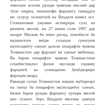
омилҳои асосии рушди ҷомеъаи инсонӣ дар
тӯли таърих, инкишофи фарҳангу тамаддун
ин сулуҳу осоиштагӣ ва Ваҳдати комил аст.
Созишномаи умумии истиқрори сулҳ ва
ризояти миллӣ, ки 27 июни соли 1997 дар
шаҳри Маскав ба имзо расид, новобаста ба
мушкилоти зиёди соҳаҳои гуногуни
иқтисодиёту саноат далели пешрафти ҷомеаи
Тоҷикистон дар фарҳанг ва санъат мебошад.
Ва барои пешрафти ҷомеаи Тоҷикистони
соҳибистиқлол фазои мусоиди эҷодиву
фарҳангӣ ва созандагию бунёдкориро
фароҳам овард.
Раванди сулҳи Тоҷикистон нақши муборизро
на танҳо ба пешрафти иқтисодиёту саноат,
балки барои рушди фарҳангу ҳунари миллӣ
низ гузошт. Зеро Ваҳдати миллии ҳамчун
таҷассуми хиради халқи тоҷик як рукни