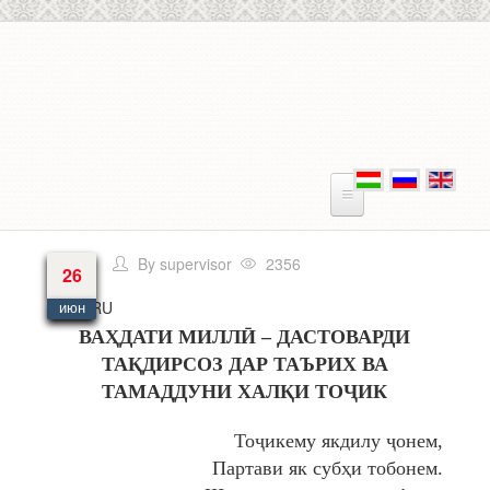
Перейти к основному содержанию
By
supervisor
2356
26
Язык
RU
июн
ВАҲДАТИ МИЛЛӢ – ДАСТОВАРДИ
ТАҚДИРСОЗ ДАР ТАЪРИХ ВА
ТАМАДДУНИ ХАЛҚИ ТОҶИК
Тоҷикему якдилу ҷонем,
Партави як субҳи тобонем.