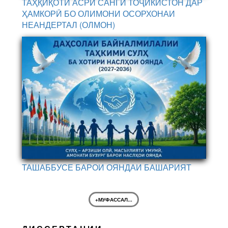
ТАҲҚИҚОТИ АСРИ САНГИ ТОҶИКИСТОН ДАР
ҲАМКОРӢ БО ОЛИМОНИ ОСОРХОНАИ
НЕАНДЕРТАЛ (ОЛМОН)
ТАШАББУСЕ БАРОИ ОЯНДАИ БАШАРИЯТ
+МУФАССАЛ...