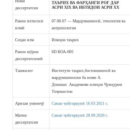
Номи
ТАЪРИХ ВА ФАРҲАНГИ РОҒ ДАР
АСРИ XIХ ВА ИБТИДОИ АСРИ XX
диссертатсия
Рамзи ихтисоси
07.00.07 — Мардумшиносӣ, этнология ва
илмӣ
антропология
Соҳаи илм
Илмҳои таърих
Рамзи шӯрои
6D.КОА-005
диссертатсионӣ
Ташкилот
Институти таърих,бостоншиносӣ ва
мардумшиносии ба номи А.
Дониши Академияи илмҳои Ҷумҳурии
Тоҷикистон
Аризаи унвонҷӯ
Санаи ҷойгиркунӣ 16.03.2021 c.
Матни
Санаи ҷойгиркунӣ 28.09.2020 c.
диссертатсия