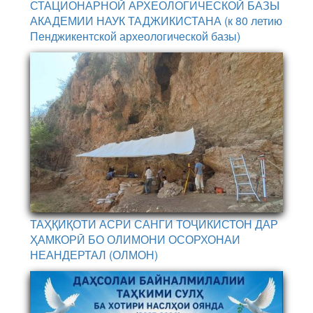
СТАЦИОНАРНОЙ АРХЕОЛОГИЧЕСКОЙ БАЗЫ
АКАДЕМИИ НАУК ТАДЖИКИСТАНА (к 80 летию
Пенджикентской археологической базы)
ТАҲҚИҚОТИ АСРИ САНГИ ТОҶИКИСТОН ДАР
ҲАМКОРӢ БО ОЛИМОНИ ОСОРХОНАИ
НЕАНДЕРТАЛ (ОЛМОН)