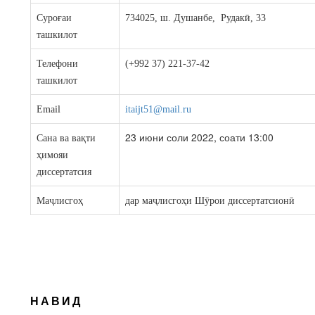
Суроғаи
734025, ш. Душанбе, Рудакӣ, 33
ташкилот
Телефони
(+992 37) 221-37-42
ташкилот
Email
itaijt51@mail.ru
23 июни соли 2022, соати 13:00
Сана ва вақти
ҳимояи
диссертатсия
Маҷлисгоҳ
дар маҷлисгоҳи Шӯрои диссертатсионӣ
НАВИД