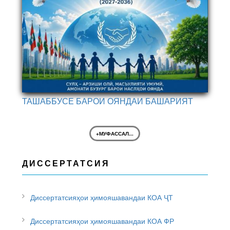
ТАШАББУСЕ БАРОИ ОЯНДАИ БАШАРИЯТ
+МУФАССАЛ...
ДИССЕРТАТСИЯ
Диссертатсияҳои ҳимояшавандаи КОА ҶТ
Диссертатсияҳои ҳимояшавандаи КОА ФР