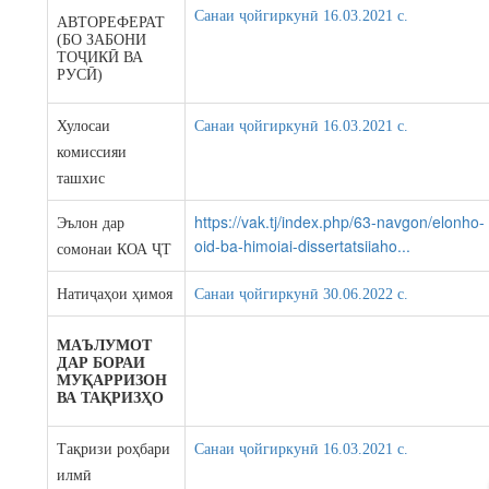
Санаи ҷойгиркунӣ 16.03.2021 c.
АВТОРЕФЕРАТ
(БО ЗАБОНИ
ТОҶИКӢ ВА
РУСӢ)
Хулосаи
Санаи ҷойгиркунӣ 16.03.2021 c.
комиссияи
ташхис
https://vak.tj/index.php/63-navgon/elonho-
Эълон дар
oid-ba-himoiai-dissertatsiiaho...
сомонаи КОА ҶТ
Натиҷаҳои ҳимоя
Санаи ҷойгиркунӣ 30.06.2022 c.
МАЪЛУМОТ
ДАР БОРАИ
МУҚАРРИЗОН
ВА ТАҚРИЗҲО
Тақризи роҳбари
Санаи ҷойгиркунӣ 16.03.2021 c.
илмӣ