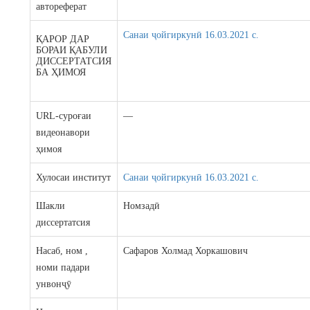
автореферат
Санаи ҷойгиркунӣ 16.03.2021 c.
ҚАРОР ДАР
БОРАИ ҚАБУЛИ
ДИССЕРТАТСИЯ
БА ҲИМОЯ
URL-суроғаи
—
видеонавори
ҳимоя
Хулосаи институт
Санаи ҷойгиркунӣ 16.03.2021 c.
Шакли
Номзадӣ
диссертатсия
Насаб, ном ,
Сафаров Холмад Хоркашович
номи падари
унвонҷӯ