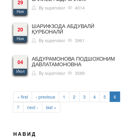
29
By
supervisor
4014
Ноя
ШАРИФЗОДА АБДУВАЛӢ
20
ҚУРБОНАЛӢ
Ноя
By
supervisor
3961
АБДУРАМОНОВА ПОДШОХОНИМ
04
ДАВЛАТАМОНОВНА
Июл
By
supervisor
3589
PAGES
« first
‹ previous
1
2
3
4
5
6
7
next ›
last »
НАВИД