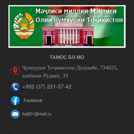
ТАМОС БО МО
Ҷумҳурии Тоҷикистон Душанбе, 734025,
хиёбони Рӯдакӣ, 33
+992 (37) 221-37-42
Facebook
itaijt51@mail.ru
//