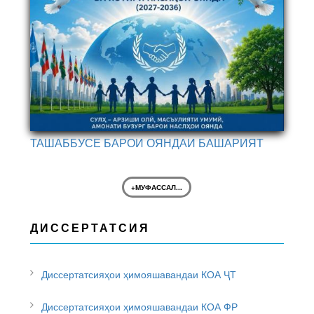
ТАШАББУСЕ БАРОИ ОЯНДАИ БАШАРИЯТ
+МУФАССАЛ...
ДИССЕРТАТСИЯ
Диссертатсияҳои ҳимояшавандаи КОА ҶТ
Диссертатсияҳои ҳимояшавандаи КОА ФР