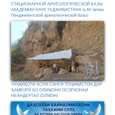
СТАЦИОНАРНОЙ АРХЕОЛОГИЧЕСКОЙ БАЗЫ
АКАДЕМИИ НАУК ТАДЖИКИСТАНА (к 80 летию
Пенджикентской археологической базы)
ТАҲҚИҚОТИ АСРИ САНГИ ТОҶИКИСТОН ДАР
ҲАМКОРӢ БО ОЛИМОНИ ОСОРХОНАИ
НЕАНДЕРТАЛ (ОЛМОН)