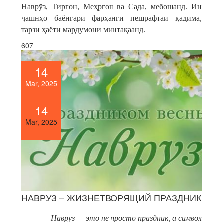
Наврӯз, Тиргон, Меҳргон ва Сада, мебошанд. Ин
ҷашнҳо баёнгари фарҳанги пешрафтаи қадима,
тарзи ҳаёти мардумони минтақаанд.
607
14
Mar, 2025
14
Mar, 2025
НАВРУЗ – ЖИЗНЕТВОРЯЩИЙ ПРАЗДНИК
Навруз — это не просто праздник, а символ