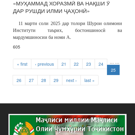
«МУҲАММАД ХОРАЗМӢ ВА НАҚШИ Ӯ
ДАР РУШДИ ИЛМИ ҶАҲОНӢ»
11 марти соли 2025 дар толори Шурои олимони
Институти таърих, бостоншиносӣ ва
мардумшиносии ба номи А.
605
PAGES
…
…
« first
‹ previous
21
22
23
24
25
26
27
28
29
next ›
last »