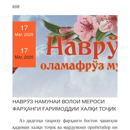
608
17
Mar, 2025
17
Mar, 2025
НАВРӮЗ НАМУНАИ ВОЛОИ МЕРОСИ
ФАРҲАНГИ ҒАРИМОДДИИ ХАЛҚИ ТОҶИК
Аз дидгоҳи таъриху фарҳанги бостон ҷашнҳои
қадимаи халқи тоҷик ва мардумони ориёитабор ин