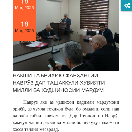
18
Mar, 2025
18
Mar, 2025
НАҚШИ ТАЪРИХИЮ ФАРҲАНГИИ
НАВРӮЗ ДАР ТАШАККУЛИ ҲУВИЯТИ
МИЛЛӢ ВА ХУДШИНОСИИ МАРДУМ
Наврӯз яке аз ҷашнҳои қадимаи мардумони
ориёӣ, аз ҷумла тоҷикон буда, бо омадани соли нав
ва эҳёи табиат тавъам аст. Дар Тоҷикистон Наврӯз
ҳамчун ҷашни расмӣ ва миллӣ бо шукӯҳу шаҳомати
хосса таҷлил мегардад.