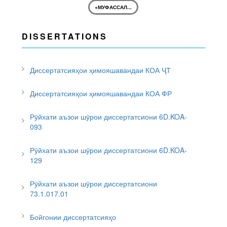
+МУФАССАЛ...
DISSERTATIONS
Диссертатсияҳои ҳимояшавандаи КОА ҶТ
Диссертатсияҳои ҳимояшавандаи КОА ФР
Рӯйхати аъзои шӯрои диссертатсиони 6D.KOA-
093
Рӯйхати аъзои шӯрои диссертатсиони 6D.KOA-
129
Рӯйхати аъзои шӯрои диссертатсиони
73.1.017.01
Бойгонии диссертатсияҳо