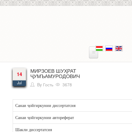
Skip to main content
МИРЗОЕВ ШУҲРАТ
14
ҶУМЪАМУРОДОВИЧ
Jul
By
Гость
3678
Санаи ҷойгиркунии диссертатсия
Санаи ҷойгиркунии автореферат
Шакли диссертатсия