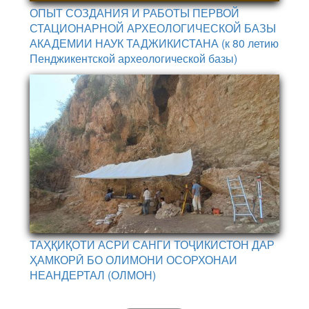
ОПЫТ СОЗДАНИЯ И РАБОТЫ ПЕРВОЙ
СТАЦИОНАРНОЙ АРХЕОЛОГИЧЕСКОЙ БАЗЫ
АКАДЕМИИ НАУК ТАДЖИКИСТАНА (к 80 летию
Пенджикентской археологической базы)
ТАҲҚИҚОТИ АСРИ САНГИ ТОҶИКИСТОН ДАР
ҲАМКОРӢ БО ОЛИМОНИ ОСОРХОНАИ
НЕАНДЕРТАЛ (ОЛМОН)