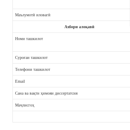
Маълумотӣ иловагӣ
Ахбори алоқавӣ
Номи ташкилот
Суроғаи ташкилот
Телефони ташкилот
Email
Сана ва вақти ҳимояи диссертатсия
Маҷлисгоҳ