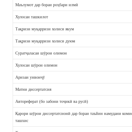
Маълумот дар бораи роҳбари илмӣ
Хулосаи ташкилот
Тақризи муқарризи холиси якум
Тақризи муқарризи холиси дуюм
Суратҷаласаи шӯрои олимон
Хулосаи шӯрои олимон
Аризаи унвонҷӯ
Матни диссертатсия
Автореферат (бо забони тоҷикӣ ва русӣ)
Қарори шӯрои диссертатсионӣ дар бораи таъйин намудани коми
ташхис