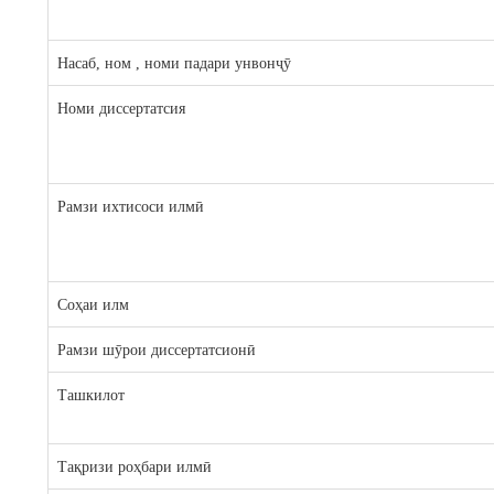
Насаб, ном , номи падари унвонҷӯ
Номи диссертатсия
Рамзи ихтисоси илмӣ
Соҳаи илм
Рамзи шӯрои диссертатсионӣ
Ташкилот
Тақризи роҳбари илмӣ