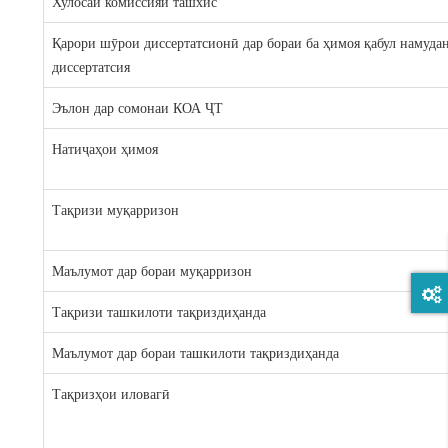
Хулосаи комиссияи ташхис
Қарори шӯрои диссертатсионӣ дар бораи ба ҳимоя қабул намуда
диссертатсия
Эълон дар сомонаи КОА ҶТ
Натиҷаҳои ҳимоя
Тақризи муқарризон
Маълумот дар бораи муқарризон
Тақризи ташкилоти тақриздиҳанда
Маълумот дар бораи ташкилоти тақриздиҳанда
Тақризҳои иловагӣ