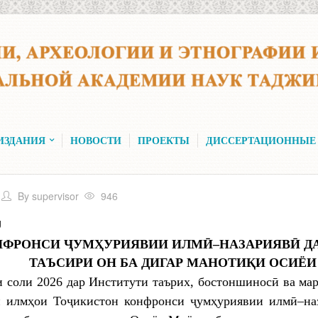
ИЗДАНИЯ
НОВОСТИ
ПРОЕКТЫ
ДИССЕРТАЦИОННЫЕ
By
supervisor
946
U
НФРОНСИ
ҶУМҲУРИЯВИИ ИЛМӢ–НАЗАРИЯВӢ ДАР
ТАЪСИРИ ОН БА ДИГАР МАНОТИҚИ ОСИЁИ
и соли 2026 дар Институти таърих, бостоншиносӣ ва 
 илмҳои Тоҷикистон конфронси ҷумҳуриявии илмӣ–на