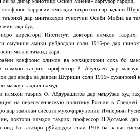
и он ба дигар манотиқи Осиёи Миёна» баргузор гардид.
 конфронс баррасии омилҳои таърихии сар задани Шур
 таърихӣ дар минтақаҳои гуногуни Осиёи Миёна ва та
 минтақа буд.
нсро директори Институт, доктори илмҳои таърих, 
ти омӯзиши амиқи рӯйдодҳои соли 1916-ро дар шинох
осии миллӣ таъкид кард.
раёни конфронс олимон ва муҳаққиқони соҳа бо маър
и илмҳои таърих, профессор Р. Абулҳаев дар мавзу
он дар арафа ва давраи Шуриши соли 1916» суханронӣ к
аи мазкур таҳлил намуд.
и илмҳои таърих Ф. Абдурашитов дар маърӯзаи худ таҳ
акция на переселенческую политику России в Средне
ро дар заминаи сиёсати муҳоҷиркунонии Империяи Русия
ин, доктори илмҳои таърих, профессор Н.Ҳотамов да
» оид ба таъсири рӯйдодҳои соли 1916 ба вазъи сиё