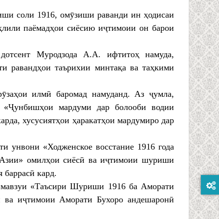
иши соли 1916, омӯзиши раванди ин ҳодисаи
ҳлили паёмадҳои сиёсию иҷтимоии он барои
дотсент Муродзода А.А. ифтитоҳ намуда,
ти равандҳои таърихии минтақа ва таҳкими
ӯзаҳои илмӣ баромад намуданд. Аз ҷумла,
и «Ҷунбишҳои мардуми дар болооби водии
арда, хусусиятҳои ҳаракатҳои мардумиро дар
ти унвони «Ходженское восстание 1916 года
й Азии» омилҳои сиёсӣ ва иҷтимоии шуриши
 баррасӣ кард.
р мавзуи «Таъсири Шуриши 1916 ба Аморати
сӣ ва иҷтимоии Аморати Бухоро андешаронӣ