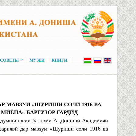
 СОВЕТЫ
МУЗЕИ
КНИГИ
 МАВЗУИ «ШУРИШИ СОЛИ 1916 ВА
 МИЁНА» БАРГУЗОР ГАРДИД
мардумшиносии ба номи А. Дониши Академияи
зариявӣ дар мавзуи «Шуриши соли 1916 ва