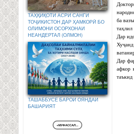
Доктор
народн
ТАҲҚИҚОТИ АСРИ САНГИ
ба ваз
ТОҶИКИСТОН ДАР ҲАМКОРӢ БО
ОЛИМОНИ ОСОРХОНАИ
таҳлил 
НЕАНДЕРТАЛ (ОЛМОН)
Дар ид
Хуҷанд
ватани
Дар фа
афкор 
таъкид 
ТАШАББУСЕ БАРОИ ОЯНДАИ
БАШАРИЯТ
+МУФАССАЛ...