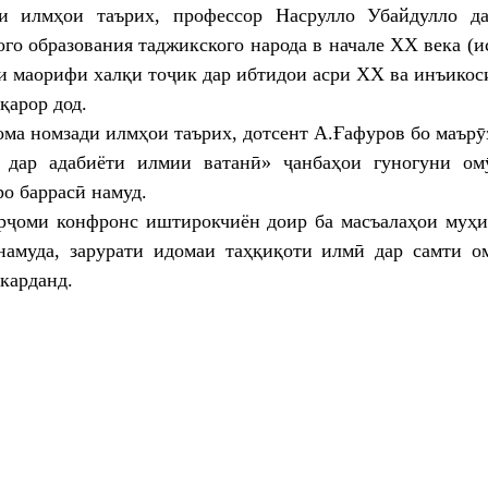
и илмҳои таърих, профессор Насрулло Убайдулло да
ого образования таджикского народа в начале XX века (
ъи маорифи халқи тоҷик дар ибтидои асри XX ва инъикос
қарор дод.
ома номзади илмҳои таърих, дотсент А.Ғафуров бо маър
 дар адабиёти илмии ватанӣ» ҷанбаҳои гуногуни ом
ро баррасӣ намуд.
рҷоми конфронс иштирокчиён доир ба масъалаҳои муҳ
намуда, зарурати идомаи таҳқиқоти илмӣ дар самти 
карданд.