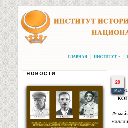
Перейти к основному содержанию
ГЛАВНАЯ
ИНСТИТУТ
НОВОСТИ
29
Язык
R
Май
КО
29 май
миллии