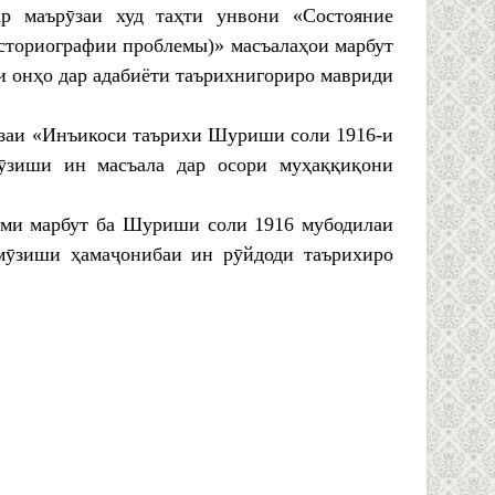
р маърӯзаи худ таҳти унвони «Состояние
историографии проблемы)» масъалаҳои марбут
и онҳо дар адабиёти таърихнигориро мавриди
ӯзаи «Инъикоси таърихи Шуриши соли 1916-и
ӯзиши ин масъала дар осори муҳаққиқони
ими марбут ба Шуриши соли 1916 мубодилаи
омӯзиши ҳамаҷонибаи ин рӯйдоди таърихиро