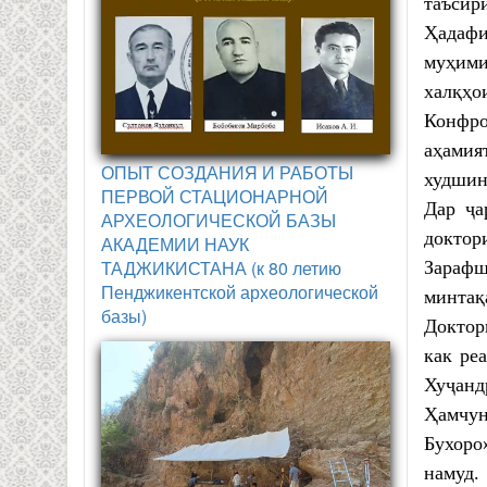
таъсир
Ҳадафи
муҳими
халқҳои
Конфро
аҳамия
ОПЫТ СОЗДАНИЯ И РАБОТЫ
худшин
ПЕРВОЙ СТАЦИОНАРНОЙ
Дар ҷа
АРХЕОЛОГИЧЕСКОЙ БАЗЫ
доктор
АКАДЕМИИ НАУК
ТАДЖИКИСТАНА (к 80 летию
Зарафш
Пенджикентской археологической
минтақ
базы)
Доктор
как ре
Хуҷанд
Ҳамчун
Бухоро
намуд.