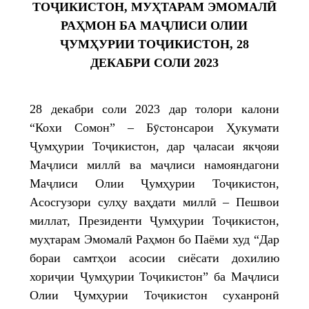
ТОҶИКИСТОН, МУҲТАРАМ ЭМОМАЛӢ
РАҲМОН БА МАҶЛИСИ ОЛИИ
ҶУМҲУРИИ ТОҶИКИСТОН, 28
ДЕКАБРИ СОЛИ 2023
28 декабри соли 2023 дар толори калони
“Кохи Сомон” – Бӯстонсарои Ҳукумати
Ҷумҳурии Тоҷикистон, дар ҷаласаи якҷояи
Маҷлиси миллӣ ва маҷлиси намояндагони
Маҷлиси Олии Ҷумҳурии Тоҷикистон,
Асосгузори сулҳу ваҳдати миллӣ – Пешвои
миллат, Президенти Ҷумҳурии Тоҷикистон,
муҳтарам Эмомалӣ Раҳмон бо Паёми худ “Дар
бораи самтҳои асосии сиёсати дохилию
хориҷии Ҷумҳурии Тоҷикистон” ба Маҷлиси
Олии Ҷумҳурии Тоҷикистон суханронӣ