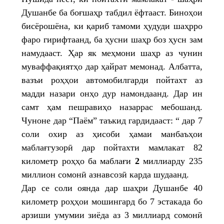
Душанбе ба боғшаҳр табдил ёфтааст. Биноҳои
бисёрошёна, ки қариб тамоми ҳудуди шаҳрро
фаро гирифтаанд, ба ҳусни шаҳр боз ҳусн зам
намудааст. Ҳар як меҳмони шаҳр аз чунин
муваффақиятҳо дар ҳайрат мемонад. Албатта,
вазъи роҳҳои автомобилгарди пойтахт аз
мадди назари онҳо дур намондаанд. Дар ин
самт ҳам пешравиҳо назаррас мебошанд.
Чуноне дар “Паём” таъкид гардидааст: “ дар 7
соли охир аз ҳисоби ҳамаи манбаъҳои
маблағгузорӣ дар пойтахти мамлакат 82
километр роҳҳо ба маблағи
2
миллиарду 235
миллион сомонӣ азнавсозӣ карда шудаанд.
Дар се соли оянда дар шаҳри Душанбе 40
километр роҳҳои мошингард бо 7 эстакада бо
арзиши умумии зиёда аз 3 миллиард сомонӣ