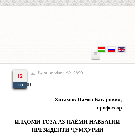
Перейти к основному содержанию
By
supervisor
2899
12
Язык
RU
янв
Ҳотамов Намоз Басарович,
профессор
ИЛҲОМИ ТОЗА АЗ ПАЁМИ НАВБАТИИ
ПРЕЗИДЕНТИ ҶУМҲУРИИ