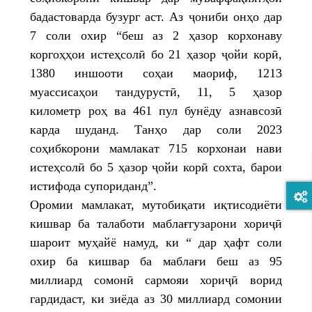
бадастоварда бузург аст. Аз ҷониби онҳо дар
7 соли охир “беш аз 2 ҳазор корхонаву
коргоҳҳои истеҳсолӣ бо 21 ҳазор ҷойи корӣ,
1380 иншооти соҳаи маориф, 1213
муассисаҳои тандурустӣ, 11, 5 ҳазор
километр роҳ ва 461 пул бунёду азнавсозӣ
карда шуданд. Танҳо дар соли 2023
соҳибкорони мамлакат 715 корхонаи нави
истеҳсолӣ бо 5 ҳазор ҷойи корӣ сохта, барои
истифода супориданд”.
Оромии мамлакат, мутобиқати иқтисодиёти
кишвар ба талаботи маблағгузарони хориҷӣ
шароит муҳайё намуд, ки “ дар ҳафт соли
охир ба кишвар ба маблағи беш аз 95
миллиард сомонӣ сармояи хориҷӣ ворид
гардидаст, ки зиёда аз 30 миллиард сомонии