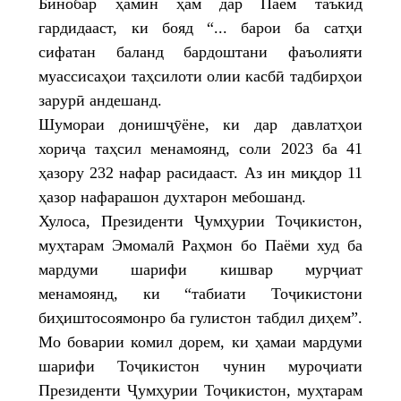
Бинобар ҳамин ҳам дар Паём таъкид
гардидааст, ки бояд “... барои ба сатҳи
сифатан баланд бардоштани фаъолияти
муассисаҳои таҳсилоти олии касбӣ тадбирҳои
зарурӣ андешанд.
Шумораи донишҷӯёне, ки дар давлатҳои
хориҷа таҳсил менамоянд, соли 2023 ба 41
ҳазору 232 нафар расидааст. Аз ин миқдор 11
ҳазор нафарашон духтарон мебошанд.
Хулоса, Президенти Ҷумҳурии Тоҷикистон,
муҳтарам Эмомалӣ Раҳмон бо Паёми худ ба
мардуми шарифи кишвар мурҷиат
менамоянд, ки “табиати Тоҷикистони
биҳиштосоямонро ба гулистон табдил диҳем”.
Мо боварии комил дорем, ки ҳамаи мардуми
шарифи Тоҷикистон чунин муроҷиати
Президенти Ҷумҳурии Тоҷикистон, муҳтарам