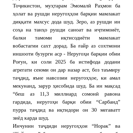
Тоҷикистон, муҳтарам Эмомалӣ Раҳмон ба
ҳолат ва рушди неругоҳҳои барқии мамлакат
диққати махсус дода шуд. Зеро, аз рушди ин
соҳа на танҳо рушди саноат ва иҷтимоиёт,
балки тамоми иқтисодиёти мамлакат
вобастагии сахт дорад. Ба ғайр аз сохтмони
иншооти бузурги аср - Неругоҳи барқии обии
Роғун, ки соли 2025 ба истифода додани
агрегати сеюми он дар назар аст, боз таъмиру
таҷдид, яъне навсозии неругоҳҳое, ки амал
мекунанд, зарур ҳисобида шуд. Ба ин мақсад
“беш аз 11,3 миллиард сомонӣ равона
гардида, неругоҳи барқи обии “Сарбанд”
пурра таҷдид ва иқтидори он 30 мегаватт
зиёд карда шуд.
Инчунин таҷдиди неругоҳҳои “Норак” ва