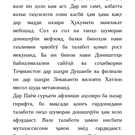
вале ин ҳоло кам аст. Дар ин самт, албатта
вазъи таҳсилоти олии касбӣ ҳам ҳама вақт
дар мадди назари Ҳукумати мамлакат
мебошад. Сол аз сол на танҳо шумораи
донишҷӯён мефзояд, балки биноҳои нави
таълимии ҷавобгӯ ба талабот қомат рост
мекунанд. Ба ин бинои нави Донишгоҳи
байналмилалии сайёҳӣ ва соҳибкории
Тоҷикистон дар шаҳри Душанбе ва филиали
он дар шаҳри Леваканти вилояти Хатлон
мисол шуда метавонанд.
Дар Паём суръати афзоиши аҳолиро ба назар
гирифта, бо мақсади қонеъ гардонидани
талаботи онҳо шумораи донишҷӯён ҳам хело
афзудааст. Вале талаботи замон нисбати
мутахассисони ҷавон зиёд гардидааст.