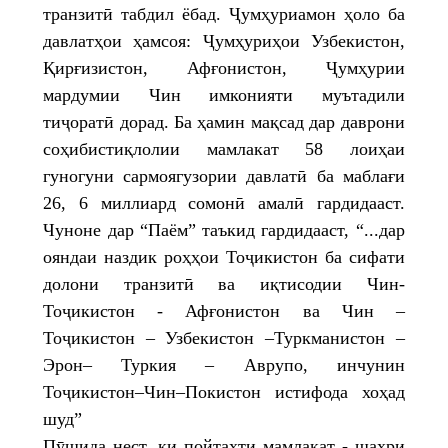
транзитӣ табдил ёбад. Ҷумҳуриамон ҳоло ба
давлатҳои ҳамсоя: Ҷумҳуриҳои Узбекистон,
Қирғизистон, Афғонистон, Ҷумҳурии
мардумии Чин имконияти муътадили
тиҷоратӣ дорад. Ба ҳамин мақсад дар даврони
соҳибистиқлолии мамлакат 58 лоиҳаи
гуногуни сармоягузории давлатӣ ба маблағи
26, 6 миллиард сомонӣ амалӣ гардидааст.
Чуноне дар “Паём” таъкид гардидааст, “...дар
ояндаи наздик роҳҳои Тоҷикистон ба сифати
долони транзитӣ ва иқтисодии Чин-
Тоҷикистон - Афғонистон ва Чин –
Тоҷикистон – Узбекистон –Туркманистон –
Эрон– Туркия – Аврупо, инчунин
Тоҷикистон–Чин–Покистон истифода хоҳад
шуд”
Пӯшида нест, ки пойтахти мамлакат - шаҳри