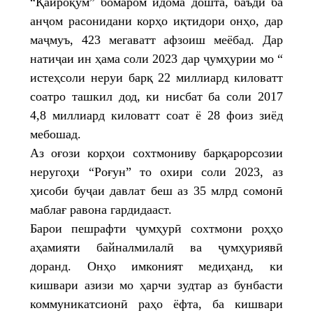
“Қайроқум” бомаром идома дошта, баъди ба
анҷом расонидани корҳо иқтидори онҳо, дар
маҷмуъ, 423 мегаватт афзоиш меёбад. Дар
натиҷаи ин ҳама соли 2023 дар ҷумҳурии мо “
истеҳсоли неруи барқ 22 миллиард киловатт
соатро ташкил дод, ки нисбат ба соли 2017
4,8 миллиард киловатт соат ё 28 фоиз зиёд
мебошад.
Аз оғози корҳои сохтмониву барқарорсозии
неругоҳи “Роғун” то охири соли 2023, аз
ҳисоби буҷаи давлат беш аз 35 млрд сомонӣ
маблағ равона гардидааст.
Барои пешрафти ҷумҳурӣ сохтмони роҳҳо
аҳамияти байналмилалӣ ва ҷумҳуриявӣ
доранд. Онҳо имконият медиҳанд, ки
кишвари азизи мо ҳарчи зудтар аз бунбасти
коммуникатсионӣ раҳо ёфта, ба кишвари