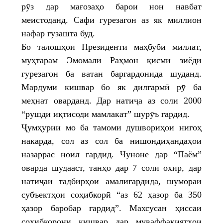
рӯз дар мағозаҳо барои нон навбат
меистоданд. Сафи гурезагон аз як миллион
нафар гузашта буд.
Бо талошҳои Президенти маҳбуби миллат,
муҳтарам Эмомалӣ Раҳмон қисми зиёди
гурезагон ба ватан баргардонида шуданд.
Мардуми кишвар бо як дилгармӣ рӯ ба
меҳнат оварданд. Дар натиҷа аз соли 2000
“рушди иқтисоди мамлакат” шурӯъ гардид.
Ҷумҳурии мо ба тамоми душвориҳои нигоҳ
накарда, сол аз сол ба нишондиҳандаҳои
назаррас ноил гардид. Чуноне дар “Паём”
оварда шудааст, танҳо дар 7 соли охир, дар
натиҷаи тадбирҳои амалигардида, шумораи
субъектҳои соҳибкорӣ “аз 62 ҳазор ба 350
ҳазор баробар гардид”. Махсусан ҳиссаи
соҳибкорони кишвар дар муваффақиятҳои