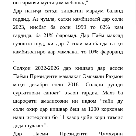
он сармояи мустақим мебошад”
Дар натиҷа сатҳи зиндагии мардум баланд
гардид. Аз ҷумла, сатҳи камбизоатӣ дар соли
2023, нисбат ба соли 1999 то 62% кам
гардида, ба 21% фаромад. Дар Паём мақсад
гузошта шуд, ки дар 7 соли минбаъда сатҳи
камбизоатиро дар мамлакат то 10% фароранд
.
Солҳои 2022-2026 дар кишвар дар асоси
Паёми Президенти мамлакат Эмомалӣ Раҳмон
моҳи декабри соли 2018– Солҳои рушди
суръатноки саноат” эълон гардид. Маҳз ба
шарофати амалисозии ин иқдом “тайи ду
соли охир дар кишвар беш аз 1200 корхонаи
нави истеҳсолӣ бо 11 ҳазор ҷойи корӣ таъсис
дода шудааст”.
Дар Паёми Президенти Ҷумҳурии