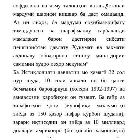
софдилона ва азму талошҳои ватандӯстонаи
мардуми шарифи кишвар ба даст омадаанд.
Аз ин лиҳоз, ба мардуми соҳибмаърифату
тамаддунсоз ва шарафманду сарбаланди
мамалакат барои дастгирии сиёсати
пешгирифтаи давлату Ҳукумат ва заҳмати
аҳлонаву ободгарона сипосу минатдории
самимии худро изҳор мекунам”
Ба Истиқлолияти давлатии мо ҳамагӣ 32 сол
пур шуда, 10 соли аввали он бо ҷанги
бемаънии бародаркуш (солҳои 1992-1997) ва
азнавсозии харобиҳои он гузашт. Ба ғайр аз
талафотҳои ҷонӣ (мувофиқи маълумотҳо
зиёда аз 150 ҳазор нафар қурбон шуданд),
зарари иқтисодии он зиёда аз 10 миллиард
доллари амрикоиро (бо ҳисоби ҳамонвақта)