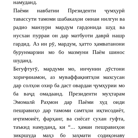
намуданд.
Паёми навбатии Президенти ҷумҳурӣ
тавассути тамоми шабакаҳои оинаи нилгун ва
радио манзури мардум гардонида шуд ва
нусхаи пурраи он дар матбуоти даврӣ нашр
гардид. Аз ин рӯ, мардум, ҳатто ҳамватанони
бурунмарзии мо бо мазмуни Паём шинос
шуданд.
Бегуфтугӯ, мардуми мо, инчунин дӯстони
хориҷииамон, аз муваффақиятҳои махсусан
дар солҳои охир ба даст овардаи ҷумҳурии мо
ба ваҷд омадаанд. Президенти муҳтарам
Эмомалӣ Раҳмон дар Паёми худ оиди
пешравиҳо дар тамоми самтҳои иқтисодиёт,
иҷтимоиёт, фарҳанг, ва сиёсат сухан гуфта,
таъкид намуданд, ки “... ҳамаи пешравиҳои
зикршуда маҳз бо заҳмати содиқонаву