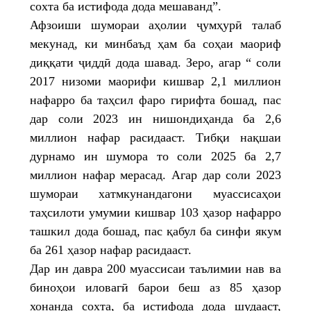
сохта ба истифода дода мешаванд”.
Афзоиши шумораи аҳолии ҷумҳурӣ талаб
мекунад, ки минбаъд ҳам ба соҳаи маориф
диққати ҷиддӣ дода шавад. Зеро, агар “ соли
2017 низоми маорифи кишвар 2,1 миллион
нафарро ба таҳсил фаро гирифта бошад, пас
дар соли 2023 ин нишондиҳанда ба 2,6
миллион нафар расидааст. Тибқи нақшаи
дурнамо ин шумора то соли 2025 ба 2,7
миллион нафар мерасад. Агар дар соли 2023
шумораи хатмкунандагони муассисаҳои
таҳсилоти умумии кишвар 103 ҳазор нафарро
ташкил дода бошад, пас қабул ба синфи якум
ба 261 ҳазор нафар расидааст.
Дар ин давра 200 муассисаи таълимии нав ва
биноҳои иловагӣ барои беш аз 85 ҳазор
хонанда сохта, ба истифода дода шудааст,