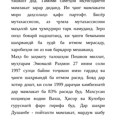
ташкил дод. Тамоми самтҳои иқтисодиёти
мамлакат зарар диданд. Ин ҷанг мамлакати
моро даҳсолаҳо қафо партофт. Бисёр
мутахассисон, аз ҷумла мутахассисони
маҳаллӣ ҳам ҷумҳуриро тарк намуданд. Зеро
онҳо боварӣ надоштанд, ки ҷанги бемаънии
шаҳрвандӣ ба зудӣ ба итмом мерасаду,
харобиҳои он аз нав барқарор мешаванд.
Маҳз бо заҳмату талошҳои Пешвои миллат,
муҳтарам Эмомалӣ Раҳмон 27 июни соли
1997 сулҳи байни тоҷикон имзо гардид ва
ҷанги шаҳрвандӣ ба итмом расид. Бояд дар
хотир дошт, ки соли 1999 дараҷаи камбизоатӣ
дар мамлакат ба 83% расида буд. Махсусан
ноҳияҳои водии Вахш, Ҳисор ва Кулобро
гуруснагӣ фаро гирифа буд. Дар шаҳри
Душанбе - пойтахти мамлакат, мардум шабу