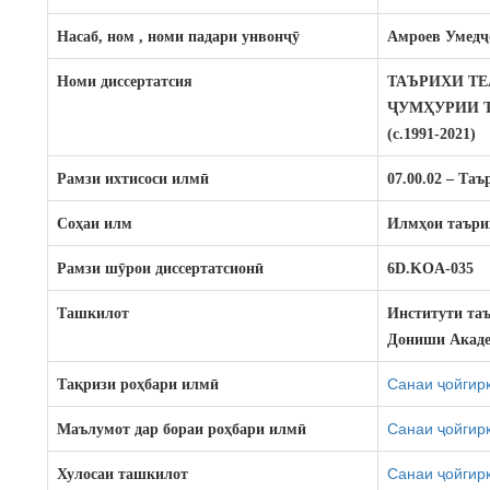
Насаб, ном , номи падари унвонҷӯ
Амроев Умедҷ
Номи диссертатсия
ТАЪРИХИ ТЕ
ҶУМҲУРИИ 
(с.1991-2021)
Рамзи ихтисоси илмӣ
07.00.02 – Та
Соҳ
аи
илм
Илмҳои таъри
Рамзи шӯ
рои
диссертатсион
ӣ
6D.KOA-0
35
Ташкилот
Институти та
Дониши Акаде
Санаи ҷойгирк
Тақризи роҳбари илмӣ
Санаи ҷойгирк
Маълумот дар бораи роҳбари илмӣ
Санаи ҷойгирк
Хулосаи ташкилот