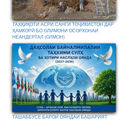
ТАҲҚИҚОТИ АСРИ САНГИ ТОҶИКИСТОН ДАР
ҲАМКОРӢ БО ОЛИМОНИ ОСОРХОНАИ
НЕАНДЕРТАЛ (ОЛМОН)
ТАШАББУСЕ БАРОИ ОЯНДАИ БАШАРИЯТ