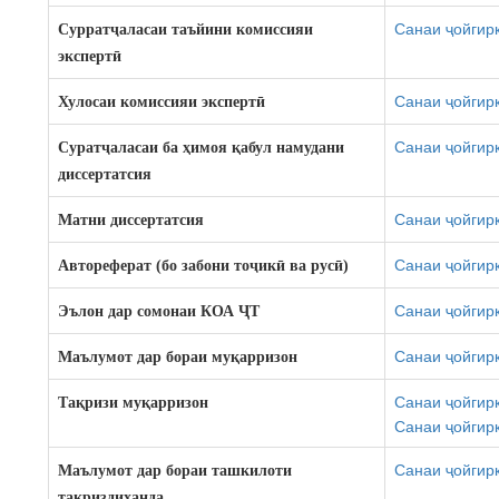
Санаи ҷойгирк
Сурратҷаласаи таъйини комиссияи
экспертӣ
Санаи ҷойгирк
Хулосаи комиссияи эксперт
ӣ
Санаи ҷойгирк
Суратҷаласаи ба ҳимоя қабул намудани
диссертатсия
Санаи ҷойгирк
Матни диссертатсия
Санаи ҷойгирк
Автореферат (бо забони тоҷ
ик
ӣ
ва
рус
ӣ)
Санаи ҷойгирк
Эълон дар сомонаи КОА Ҷ
Т
Санаи ҷойгирк
Маълумот дар бораи муқ
арризон
Санаи ҷойгирк
Тақ
ризи
муқ
арризон
Санаи ҷойгирк
Санаи ҷойгирк
Маълумот дар бораи ташкилоти
тақ
ризди
ҳ
анда