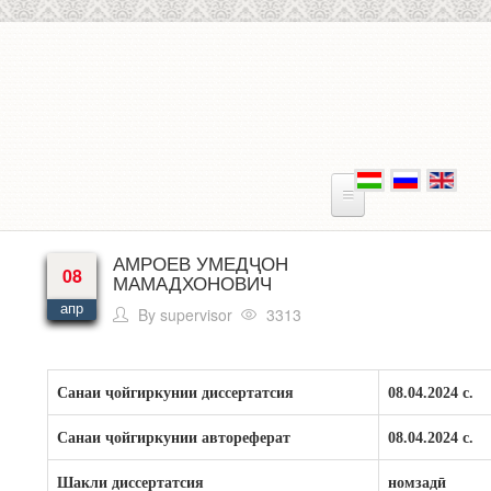
Перейти к основному содержанию
АМРОЕВ УМЕДҶОН
08
МАМАДХОНОВИЧ
апр
By
supervisor
3313
Санаи ҷ
ойгиркунии
диссертатсия
08.04.2024 с.
Санаи ҷ
ойгиркунии
автореферат
08.04.2024 с.
Шакли диссертатсия
номзадӣ