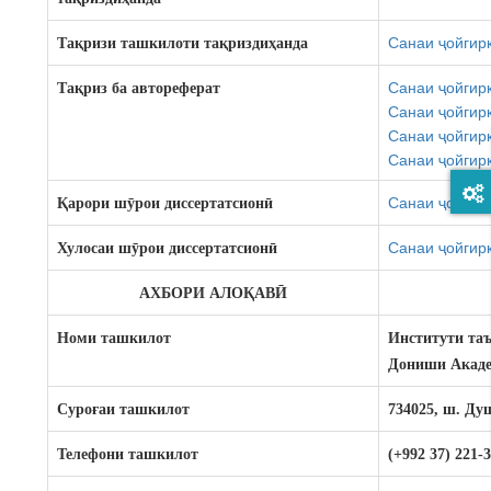
Санаи ҷойгирк
Тақ
ризи
ташкилоти
та
қ
ризди
ҳ
анда
Санаи ҷойгирк
Та
қ
риз
ба
автореферат
Санаи ҷойгирк
Санаи ҷойгирк
Санаи ҷойгирк
Санаи ҷойгирк
Қ
арори
ш
ӯ
рои
диссертатсион
ӣ
Санаи ҷойгирк
Хулосаи шӯ
рои
диссертатсион
ӣ
АХБОРИ АЛОҚ
АВ
Ӣ
Номи ташкилот
Институти та
Дониши Акаде
Суроғ
аи
ташкилот
734025, ш. Ду
Телефони ташкилот
(+992 37) 221-