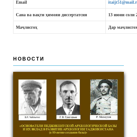
Email
itaijt51@mail.
Сана ва вақ
ти
ҳ
имояи
диссертатсия
13 июни соли 2
Маҷ
лисго
ҳ
Д
ар маҷ
лисго
НОВОСТИ