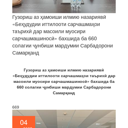
Гузориш аз ҳамоиши илмию назариявӣ
«Беҳудудии иттилооти сарчашмаҳои
таърихӣ дар масоили муосири
сарчашмашиносӣ» бахшида ба 660
солагии ҷунбиши мардумии Сарбадорони
Самарқанд
Гузориш аз ҳамоиши илмию назариявӣ
«
Беҳудудии иттилооти сарчашмаҳои таърихӣ дар
масоили муосири сарчашмашиносӣ
»
бахшида ба
660 солагии ҷунбиши мардумии Сарбадорони
Самарқанд
669
04