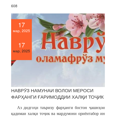
608
17
мар, 2025
17
мар, 2025
НАВРӮЗ НАМУНАИ ВОЛОИ МЕРОСИ
ФАРҲАНГИ ҒАРИМОДДИИ ХАЛҚИ ТОҶИК
Аз дидгоҳи таъриху фарҳанги бостон ҷашнҳои
қадимаи халқи тоҷик ва мардумони ориёитабор ин