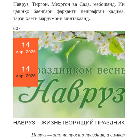
Наврӯз, Тиргон, Меҳргон ва Сада, мебошанд. Ин
ҷашнҳо баёнгари фарҳанги пешрафтаи қадима,
тарзи ҳаёти мардумони минтақаанд.
607
14
мар, 2025
14
мар, 2025
НАВРУЗ – ЖИЗНЕТВОРЯЩИЙ ПРАЗДНИК
Навруз — это не просто праздник, а символ