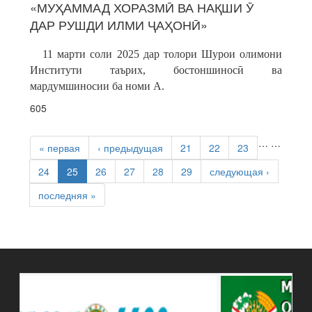
«МУҲАММАД ХОРАЗМӢ ВА НАҚШИ Ӯ
ДАР РУШДИ ИЛМИ ҶАҲОНӢ»
11 марти соли 2025 дар толори Шурои олимони
Институти таърих, бостоншиносӣ ва
мардумшиносии ба номи А.
605
СТРАНИЦЫ
…
…
« первая
‹ предыдущая
21
22
23
24
25
26
27
28
29
следующая ›
последняя »