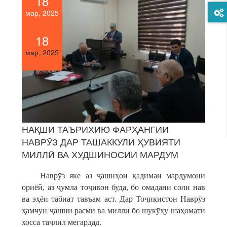
18
мар, 2025
18
мар, 2025
НАҚШИ ТАЪРИХИЮ ФАРҲАНГИИ
НАВРӮЗ ДАР ТАШАККУЛИ ҲУВИЯТИ
МИЛЛӢ ВА ХУДШИНОСИИ МАРДУМ
Наврӯз яке аз ҷашнҳои қадимаи мардумони
ориёӣ, аз ҷумла тоҷикон буда, бо омадани соли нав
ва эҳёи табиат тавъам аст. Дар Тоҷикистон Наврӯз
ҳамчун ҷашни расмӣ ва миллӣ бо шукӯҳу шаҳомати
хосса таҷлил мегардад.