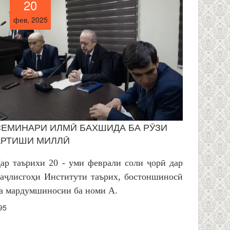
20
20
фев, 2025
фев, 2025
СЕМИНАРИ ИЛМӢ БАХШИДА БА РӮЗИ
АРТИШИ МИЛЛӢ
ар таърихи 20 - уми феврали соли ҷорӣ дар
аҷлисгоҳи Институти таърих, бостоншиносӣ
а мардумшиносии ба номи А.
95