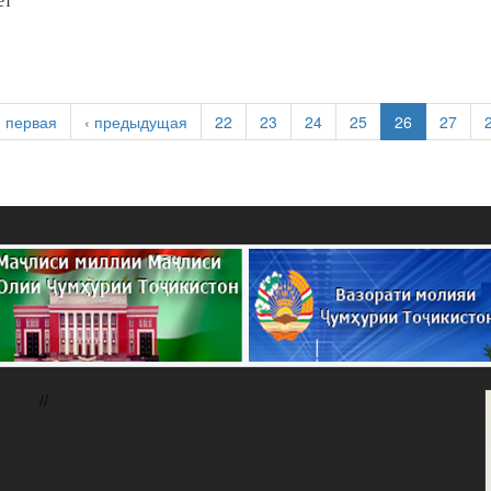
ет
« первая
‹ предыдущая
22
23
24
25
26
27
//