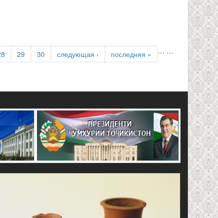
…
…
28
29
30
следующая ›
последняя »