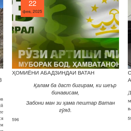
22
22
фев, 2025
фев, 2025
ҲОМИЁНИ АБАДЗИНДАИ ВАТАН
3
Қ
алам
ба даст бигирам, ки шеър
бинависам,
Д
ов
м
Забони ман зи ҳ
ама
пештар
Ватан
ий
в
г
ӯ
яд
.
те
5
ся
596
ым