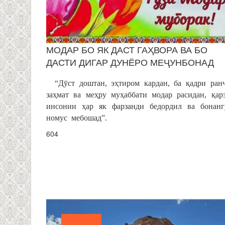
МОДАР БО ЯК ДАСТ ГАҲВОРА ВА БО
ДАСТИ ДИГАР ДУНЁРО МЕҶУНБОНАД
“Дӯст доштан, эҳтиром кардан, ба қадри ран
заҳмат ва меҳру муҳаббати модар расидан, қар
инсонии ҳар як фарзанди бедордил ва бонан
номус мебошад”.
604